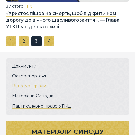
3 лютого
«Христос пішов на смерть, щоб відкрити нам
дорогу до вічного щасливого життя», — Глава
УГКЦ у відеокатехизі
1
2
3
4
Документи
Фоторепортажі
Відеоматеріали
Матеріали Синодів
Партикулярне право УГКЦ
МАТЕРІАЛИ СИНОДУ