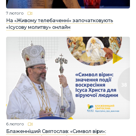
7 лютого
На «Живому телебаченні» започатковують
«Ісусову молитву» онлайн
6 лютого
Блаженніший Святослав: «Символ віри»: