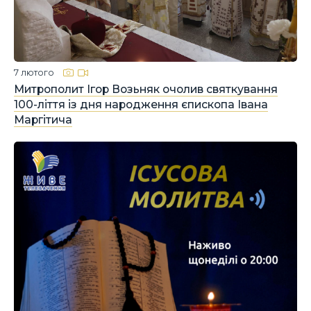
7 лютого
Митрополит Ігор Возьняк очолив святкування
100-ліття із дня народження єпископа Івана
Маргітича