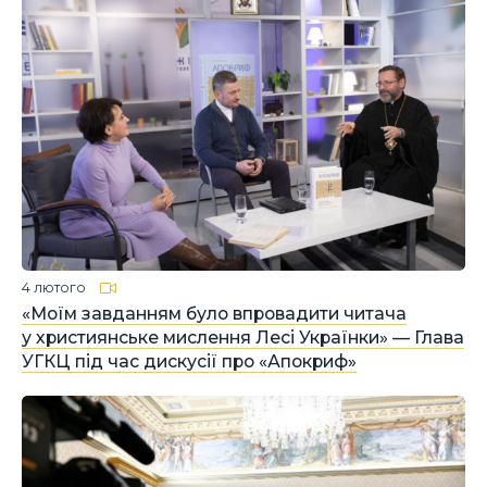
4 лютого
«Моїм завданням було впровадити читача
у християнське мислення Лесі Українки» — Глава
УГКЦ під час дискусії про «Апокриф»