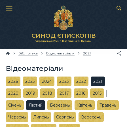
СИНОД ЄПИСКОПІВ
Української Греко-Католицької Церкви
Бібліотека
Відеоматеріали
2021
Відеоматеріали
2026
2025
2024
2023
2022
2021
2020
2019
2018
2017
2016
2015
Січень
Лютий
Березень
Квітень
Травень
Червень
Липень
Серпень
Вересень