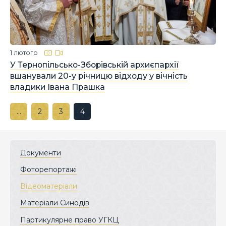
1 лютого
У Тернопільсько-Зборівській архиєпархії
вшанували 20-у річницю відходу у вічність
владики Івана Прашка
…
2
3
4
Документи
Фоторепортажі
Відеоматеріали
Матеріали Синодів
Партикулярне право УГКЦ