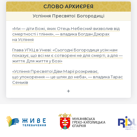
СЛОВО АРХИЄРЕЯ
Успіння Пресвятої Богородиці
«Ми — діти Божі, яких Отець Небесний визволив від
смертності і тління», — владика Богдан Дзюрах
на Успіння
Глава УГКЦ в Уневі: «Сьогодні Богородиця усім нам
показує, що всі ми є сотворені не для смерті, а для —
життя. Для життя у Бозі»
«Успіння Пресвятої Діви Марії розкриває,
що упокорення — це шлях до неба», — владика Тарас
Сеньків