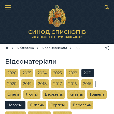
СИНОД ЄПИСКОПІВ
Української Греко-Католицької Церкви
Бібліотека
Відеоматеріали
2021
Відеоматеріали
2026
2025
2024
2023
2022
2021
2020
2019
2018
2017
2016
2015
Січень
Лютий
Березень
Квітень
Травень
Червень
Липень
Серпень
Вересень