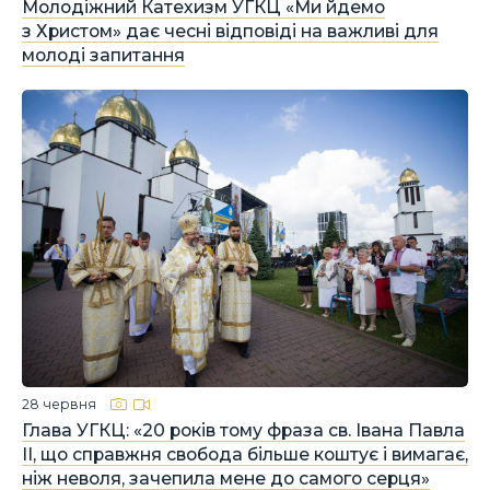
Молодіжний Катехизм УГКЦ «Ми йдемо
з Христом» дає чесні відповіді на важливі для
молоді запитання
28 червня
Глава УГКЦ: «20 років тому фраза св. Івана Павла
ІІ, що справжня свобода більше коштує і вимагає,
ніж неволя, зачепила мене до самого серця»