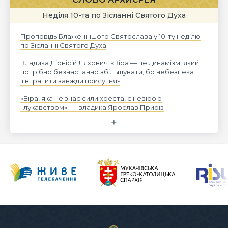
Неділя 10-та по Зісланні Святого Духа
Проповідь Блаженнішого Святослава у 10-ту неділю
по Зісланні Святого Духа
Владика Діонісій Ляхович: «Віра — це динамізм, який
потрібно безнастанно збільшувати, бо небезпека
її втратити завжди присутня»
«Віра, яка не знає сили хреста, є невірою
і лукавством», — владика Ярослав Приріз