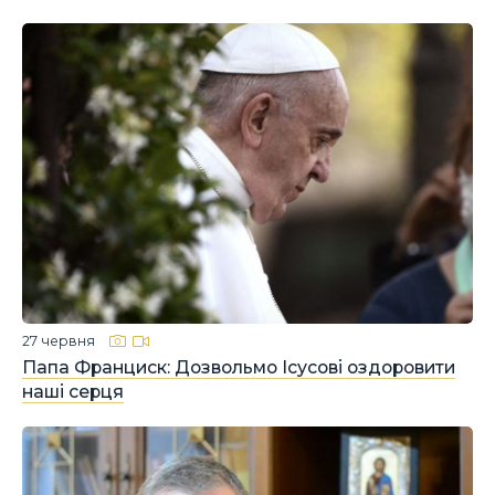
27 червня
Папа Франциск: Дозвольмо Ісусові оздоровити
наші серця