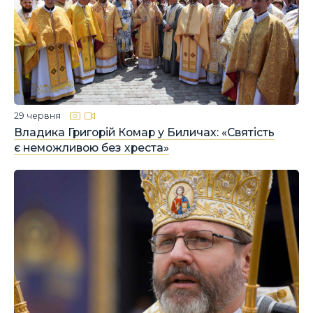
29 червня
Владика Григорій Комар у Биличах: «Святість
є неможливою без хреста»