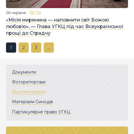
26 червня
«Місія мирянина — наповнити світ Божою
любов’ю», — Глава УГКЦ під час Всеукраїнської
прощі до Страдчу
1
2
3
…
Документи
Фоторепортажі
Відеоматеріали
Матеріали Синодів
Партикулярне право УГКЦ