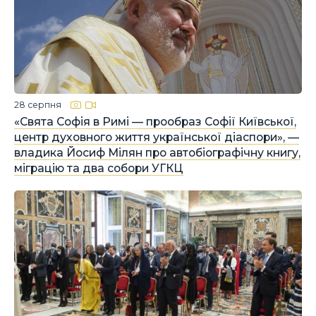
28 серпня
«Свята Софія в Римі — прообраз Софії Київської,
центр духовного життя української діаспори», —
владика Йосиф Мілян про автобіографічну книгу,
міграцію та два собори УГКЦ