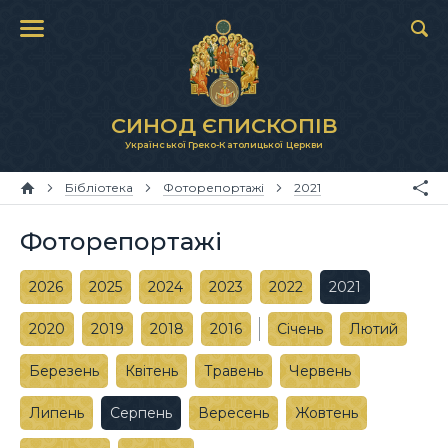
СИНОД ЄПИСКОПІВ
Української Греко-Католицької Церкви
Бібліотека
Фоторепортажі
2021
Фоторепортажі
2026
2025
2024
2023
2022
2021
2020
2019
2018
2016
Січень
Лютий
Березень
Квітень
Травень
Червень
Липень
Серпень
Вересень
Жовтень