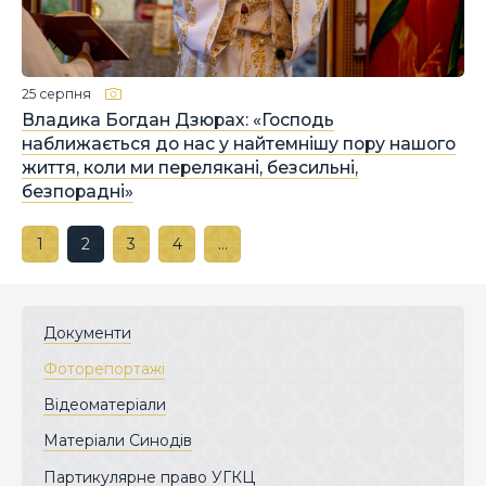
25 серпня
Владика Богдан Дзюрах: «Господь
наближається до нас у найтемнішу пору нашого
життя, коли ми перелякані, безсильні,
безпорадні»
1
2
3
4
…
Документи
Фоторепортажі
Відеоматеріали
Матеріали Синодів
Партикулярне право УГКЦ