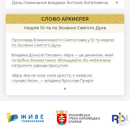
День поминання владики Антонія Ангеловича
СЛОВО АРХИЄРЕЯ
Неділя 10-та по Зісланні Святого Духа
Проповідь Блаженнішого Святослава у 10-ту неділю
по Зісланні Святого Духа
Владика Діонісій Ляхович: «Віра — це динамізм, який
потрібно безнастанно збільшувати, бо небезпека
її втратити завжди присутня»
«Віра, яка не знає сили хреста, є невірою
і лукавством», — владика Ярослав Приріз