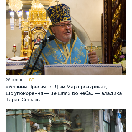
28 серпня
«Успіння Пресвятої Діви Марії розкриває,
що упокорення — це шлях до неба», — владика
Тарас Сеньків