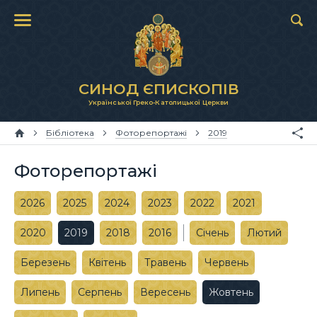
СИНОД ЄПИСКОПІВ
Української Греко-Католицької Церкви
Бібліотека
Фоторепортажі
2019
Фоторепортажі
2026
2025
2024
2023
2022
2021
2020
2019
2018
2016
Січень
Лютий
Березень
Квітень
Травень
Червень
Липень
Серпень
Вересень
Жовтень