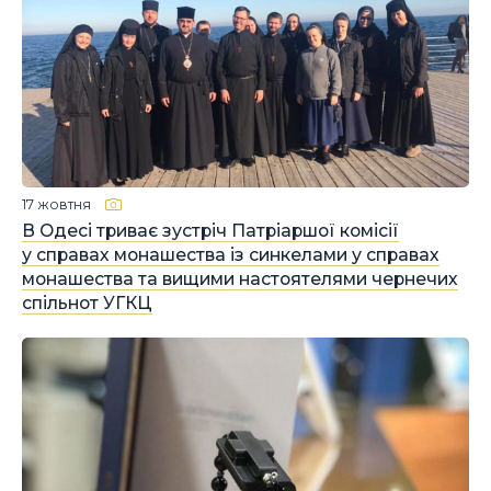
17 жовтня
В Одесі триває зустріч Патріаршої комісії
у справах монашества із синкелами у справах
монашества та вищими настоятелями чернечих
спільнот УГКЦ