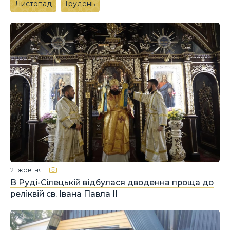
Листопад
Грудень
21 жовтня
В Руді-Сілецькій відбулася дводенна проща до
реліквій св. Івана Павла ІІ