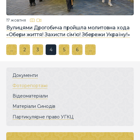
17 жовтня
Вулицями Дрогобича пройшла молитовна хода
«Обери життя! Захисти сім’ю! Збережи Україну!»
…
2
3
4
5
6
…
Документи
Фоторепортажі
Відеоматеріали
Матеріали Синодів
Партикулярне право УГКЦ