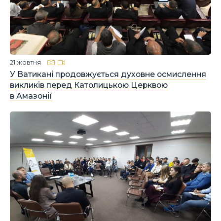
21 жовтня
У Ватикані продовжується духовне осмислення
викликів перед Католицькою Церквою
в Амазонії