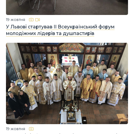
19 жовтня
У Львові стартував ІІ Всеукраїнський форум
молодіжних лідерів та душпастирів
19 жовтня