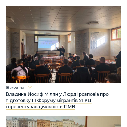
18 жовтня
Владика Йосиф Мілян у Люрді розповів про
підготовку III Форуму мігрантів УГКЦ
і презентував діяльність ПМВ