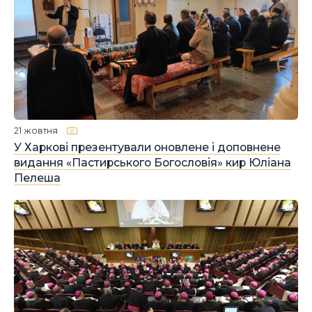
21 жовтня
У Харкові презентували оновлене і доповнене
видання «Пастирського Богословія» кир Юліана
Пелеша