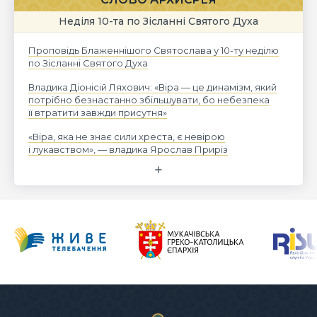
Неділя 10-та по Зісланні Святого Духа
Проповідь Блаженнішого Святослава у 10-ту неділю
по Зісланні Святого Духа
Владика Діонісій Ляхович: «Віра — це динамізм, який
потрібно безнастанно збільшувати, бо небезпека
її втратити завжди присутня»
«Віра, яка не знає сили хреста, є невірою
і лукавством», — владика Ярослав Приріз