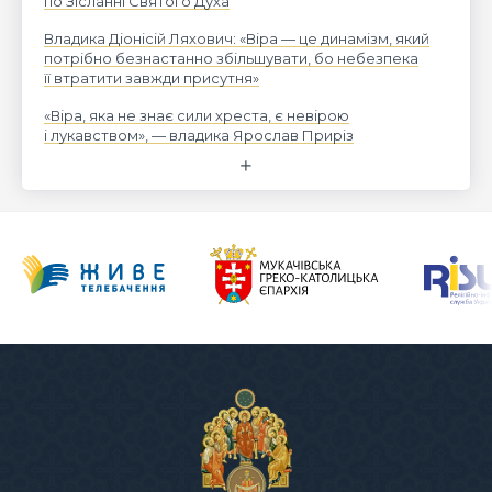
по Зісланні Святого Духа
Владика Діонісій Ляхович: «Віра — це динамізм, який
потрібно безнастанно збільшувати, бо небезпека
її втратити завжди присутня»
«Віра, яка не знає сили хреста, є невірою
і лукавством», — владика Ярослав Приріз