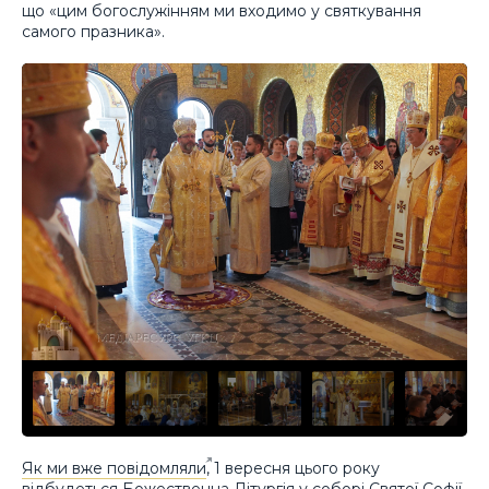
що «цим богослужінням ми входимо у святкування
самого празника».
Як ми вже повідомляли
, 1 вересня цього року