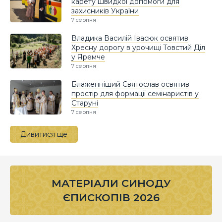
карету швидкої допомоги для
захисників України
7 серпня
Владика Василій Івасюк освятив
Хресну дорогу в урочищі Товстий Діл
у Яремче
7 серпня
Блаженніший Святослав освятив
простір для формації семінаристів у
Старуні
7 серпня
Дивитися ще
МАТЕРІАЛИ СИНОДУ
ЄПИСКОПІВ 2026