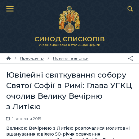
СИНОД ЄПИСКОПІВ
Української Греко-Католицької Церкви
Прес-центр
Новини та анонси
Ювілейні святкування собору
Святої Софії в Римі: Глава УГКЦ
очолив Велику Вечірню
з Литією
1 вересня 2019
Великою Вечірнею з Литією розпочалися молитовні
вшанування ювілею 50-річчя освячення