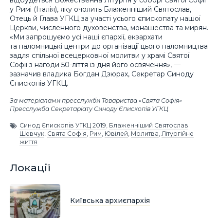
відбудеться Божественна Літургія у соборі Святої Софії
у Римі (Італія), яку очолить Блаженніший Святослав,
Отець й Глава УГКЦ за участі усього єпископату нашої
Церкви, численного духовенства, монашества та мирян.
«Ми запрошуємо усі наші єпархії, екзархати
та паломницькі центри до організації цього паломництва
задля спільної всецерковної молитви у храмі Святої
Софії з нагоди 50-ліття із дня його освячення», —
зазначив владика Богдан Дзюрах, Секретар Синоду
Єпископів УГКЦ.
За матеріалами пресслужби Товариства «Свята Софія»
Пресслужба Секретаріату Синоду Єпископів УГКЦ
Синод Єпископів УГКЦ 2019
,
Блаженніший Святослав
Шевчук
,
Свята Софія
,
Рим
,
Ювілей
,
Молитва
,
Літургійне
життя
Локації
Київська архиєпархія