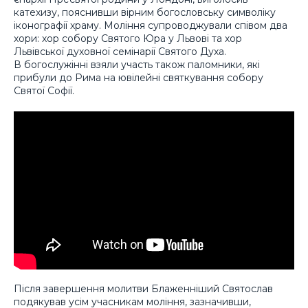
катехизу, пояснивши вірним богословську символіку
іконографії храму. Моління супроводжували співом два
хори: хор собору Святого Юра у Львові та хор
Львівської духовної семінарії Святого Духа.
В богослужінні взяли участь також паломники, які
прибули до Рима на ювілейні святкування собору
Святої Софії.
Після завершення молитви Блаженніший Святослав
подякував усім учасникам моління, зазначивши,