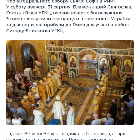
прокатедрального собору Святої Софії в Римі.
У суботу ввечері, 31 серпня, Блаженніший Святослав,
Отець і Глава УГКЦ, очолив вечірнє богослужіння.
З ним співслужили п’ятнадцять єпископів з України
та діаспори, які прибули до Рима для участі в роботі
Синоду Єпископів УГКЦ.
Під час Великої Вечірні владика Гліб Лончина, єпарх
єпархії Пресвятої родини у Лондоні, виголосив