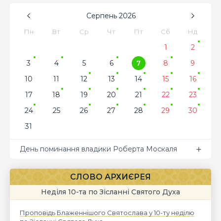
Серпень
2026
Пн
Вт
Ср
Чт
Пт
Сб
Нд
1
2
3
4
5
6
7
8
9
10
11
12
13
14
15
16
17
18
19
20
21
22
23
24
25
26
27
28
29
30
31
День поминання владики Роберта Москаля
СЛОВО АРХИЄРЕЯ
Неділя 10-та по Зісланні Святого Духа
Проповідь Блаженнішого Святослава у 10-ту неділю