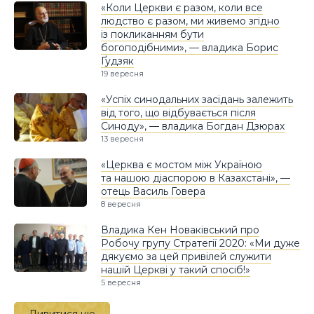
«Коли Церкви є разом, коли все
людство є разом, ми живемо згідно
із покликанням бути
богоподібними», — владика Борис
Ґудзяк
19 вересня
«Успіх синодальних засідань залежить
від того, що відбувається після
Синоду», — владика Богдан Дзюрах
13 вересня
«Церква є мостом між Україною
та нашою діаспорою в Казахстані», —
отець Василь Говера
8 вересня
Владика Кен Новаківський про
Робочу групу Стратегії 2020: «Ми дуже
дякуємо за цей привілей служити
нашій Церкві у такий спосіб!»
5 вересня
Дивитися ще