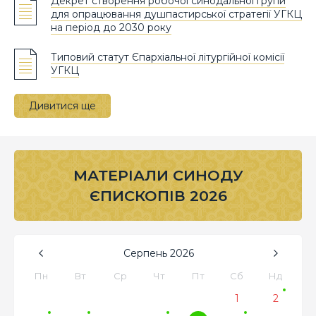
Декрет створення робочої синодальної групи
для опрацювання душпастирської стратегії УГКЦ
на період до 2030 року
Типовий статут Єпархіальної літургійної комісії
УГКЦ
Дивитися ще
МАТЕРІАЛИ СИНОДУ
ЄПИСКОПІВ 2026
Серпень
2026
Пн
Вт
Ср
Чт
Пт
Сб
Нд
1
2