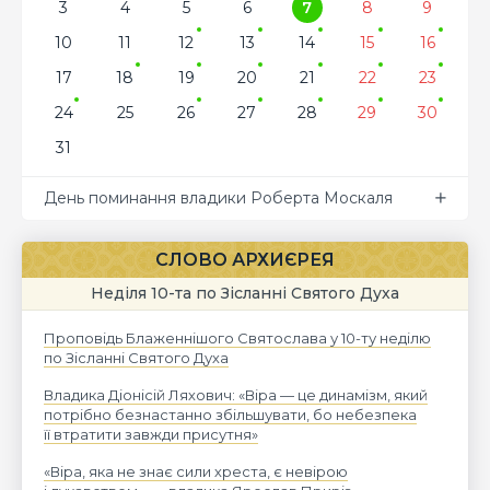
3
4
5
6
7
8
9
10
11
12
13
14
15
16
17
18
19
20
21
22
23
24
25
26
27
28
29
30
31
День поминання владики Роберта Москаля
СЛОВО АРХИЄРЕЯ
Неділя 10-та по Зісланні Святого Духа
Проповідь Блаженнішого Святослава у 10-ту неділю
по Зісланні Святого Духа
Владика Діонісій Ляхович: «Віра — це динамізм, який
потрібно безнастанно збільшувати, бо небезпека
її втратити завжди присутня»
«Віра, яка не знає сили хреста, є невірою