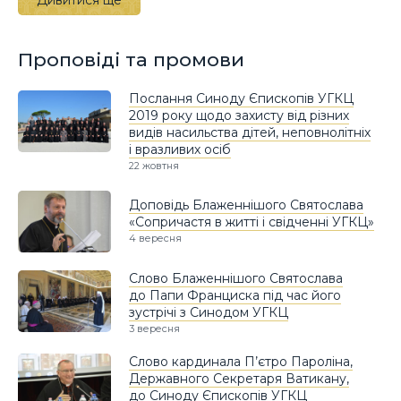
Проповіді та промови
Послання Синоду Єпископів УГКЦ
2019 року щодо захисту від різних
видів насильства дітей, неповнолітніх
і вразливих осіб
22 жовтня
Доповідь Блаженнішого Святослава
«Сопричастя в житті і свідченні УГКЦ»
4 вересня
Слово Блаженнішого Святослава
до Папи Франциска під час його
зустрічі з Синодом УГКЦ
3 вересня
Слово кардинала П’єтро Пароліна,
Державного Секретаря Ватикану,
до Синоду Єпископів УГКЦ