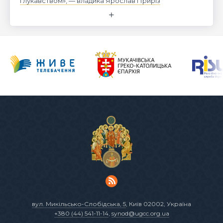
і лукавством», — владика Ярослав Приріз
вул. Микільсько-Слобідська, 5
, Київ 02002, Україна
+380 (44) 541-11-14
,
synod@ugcc.org.ua