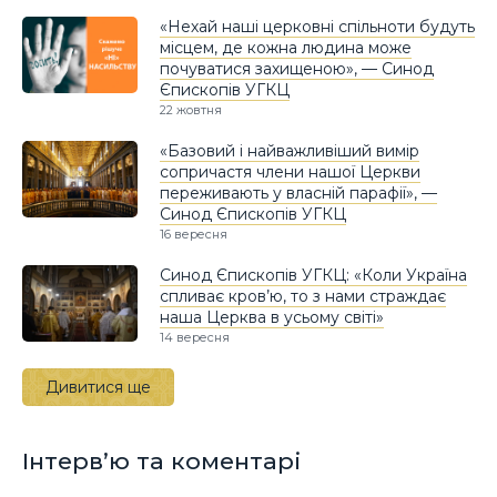
«Нехай наші церковні спільноти будуть
місцем, де кожна людина може
почуватися захищеною», — Синод
Єпископів УГКЦ
22 жовтня
«Базовий і найважливіший вимір
сопричастя члени нашої Церкви
переживають у власній парафії», —
Синод Єпископів УГКЦ
16 вересня
Синод Єпископів УГКЦ: «Коли Україна
спливає кров’ю, то з нами страждає
наша Церква в усьому світі»
14 вересня
Дивитися ще
Інтерв’ю та коментарі