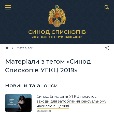
СИНОД ЄПИСКОПІВ
Української Греко-Католицької Церкви
Матеріали
Матеріали з тегом «Синод
Єпископів УГКЦ 2019»
Новини та анонси
Синод Єпископів УГКЦ посилює
заходи для запобігання сексуальному
насиллю в Церкві
25 жовтня