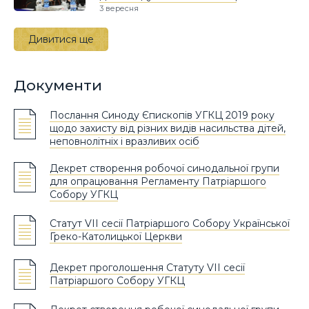
3 вересня
Дивитися ще
Документи
Послання Синоду Єпископів УГКЦ 2019 року
щодо захисту від різних видів насильства дітей,
неповнолітніх і вразливих осіб
Декрет створення робочої синодальної групи
для опрацювання Регламенту Патріаршого
Собору УГКЦ
Статут VII сесії Патріаршого Собору Української
Греко-Католицької Церкви
Декрет проголошення Статуту VII сесії
Патріаршого Собору УГКЦ