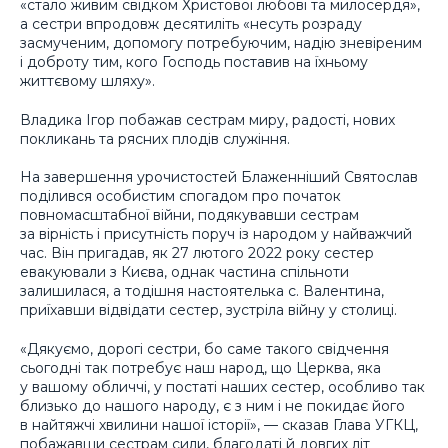
«стало живим свідком Христової любові та милосердя»,
а сестри впродовж десятиліть «несуть розраду
засмученим, допомогу потребуючим, надію зневіреним
і доброту тим, кого Господь поставив на їхньому
життєвому шляху».
Владика Ігор побажав сестрам миру, радості, нових
покликань та рясних плодів служіння.
На завершення урочистостей Блаженніший Святослав
поділився особистим спогадом про початок
повномасштабної війни, подякувавши сестрам
за вірність і присутність поруч із народом у найважчий
час. Він пригадав, як 27 лютого 2022 року сестер
евакуювали з Києва, однак частина спільноти
залишилася, а тодішня настоятелька с. Валентина,
приїхавши відвідати сестер, зустріла війну у столиці.
«Дякуємо, дорогі сестри, бо саме такого свідчення
сьогодні так потребує наш народ, що Церква, яка
у вашому обличчі, у постаті наших сестер, особливо так
близько до нашого народу, є з ним і не покидає його
в найтяжчі хвилини нашої історії», — сказав Глава УГКЦ,
побажавши сестрам сили, благодаті й довгих літ