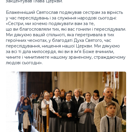
закцентував Глава Церкви.
Блаженніший Святослав подякував сестрам за вірність
у час переслідувань і за служіння народові сьогодні:
«Сестри, ми хочемо подякувати вам за те,
що ви благословляли тих, які вас гонили і переслідували.
Ми дякуємо вашій спільноті, яка перетривала в тих
героїчних чеснотах, у благодаті Духа Святого, час
переслідування, нищення нашої Церкви. Ми дякуємо
за всі ті діла милосердя, які ви в ім’я Боже вчинили,
чините і чинитимете нашому зраненому, страждаючому
людові сьогодні».