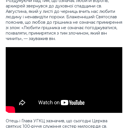
Роздумуючи над тим, що означає любити ворогів,
архиєрей звернувся до духовної спадщини св.
Августина, який у листі до черниць вчить нас любити
людину і ненавидіти пороки. Блаженніший Святослав
пояснив, що любов до грішника не означає примирення
зі злом: «Любити грішника не означає погоджуватися,
похваляти, примирятися з тим злочином, який він
чинить», — зауважив він.
Отець і Глава УГКЦ зазначив, що сьогодні Церква
святкує 100-річчя служіння сестер милосердя св.