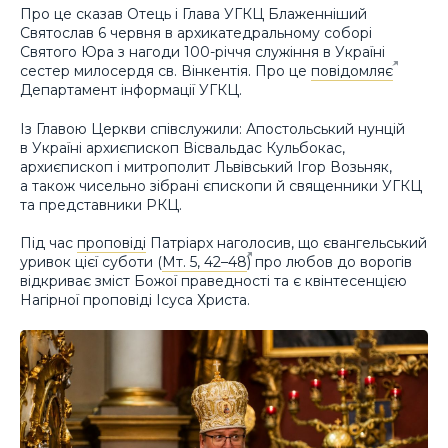
Про це сказав Отець і Глава УГКЦ Блаженніший
Святослав 6 червня в архикатедральному соборі
Святого Юра з нагоди 100-річчя служіння в Україні
сестер милосердя св. Вінкентія. Про це
повідомляє
Департамент інформації УГКЦ.
Із Главою Церкви співслужили: Апостольський нунцій
в Україні архиєпископ Вісвальдас Кульбокас,
архиєпископ і митрополит Львівський Ігор Возьняк,
а також чисельно зібрані єпископи й священники УГКЦ
та представники РКЦ.
Під час
проповіді
Патріарх наголосив, що євангельський
уривок цієї суботи (
Мт. 5, 42–48
) про любов до ворогів
відкриває зміст Божої праведності та є квінтесенцією
Нагірної проповіді Ісуса Христа.