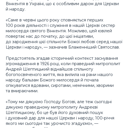
Вінкентія в Україні, що є особливим даром для Церкви
й народу.
«Саме в червні цього року сповняється перших
100 років діяльності і служіння в нашій Церкві сестер
милосердя святого Вінкентія. Можливо, цей ювілей
повертає нас до початку, до цієї ініціативи,
до зародження цієї спільноти Божої любові серед нашої
Церкви і народу», — зазначив Блаженніший Святослав.
Предстоятель згадав історичний контекст заснування
згромадження в 1926 році, коли праведний митрополит
Андрей Шептицький віднайшов спільноту
богопосвяченого життя, яка вилила на рани нашого
народу бальзам Божого милосердя й почала
опікуватися вдовами, сиротами, немічними, хворими
та вмираючими.
«Тому ми дякуємо Господу Богові, але теж сьогодні
дякуємо праведному митрополиту Андреєві
Шептицькому, бо це був його духовний пошук
і духовний дар для нашої Церкви і народу, 100-річчя
якого ми сьогодні так урочисто згадуємо», —