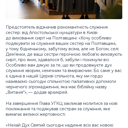
Предстоятель відзначив різноманітність служіння
сестер: від Апостольської нунціатури в Києві
до виховання сиріт на Полтавщині: «Хочу особливо
подякувати за служіння ваших сестер на Полтавщині,
у тому бідненькому, забутому всіма, але не Богом, селі
Дем’янки, де ваші сестри героїчною любов’ю виховують
сиріт, про яких, здавалося б, забули і покинули всі.
Особливо вам дякую за те, що ви продовжуєте дух
служіння хворим, немічним та вмираючим. Бо саме у вас
є єдина в нашій Церкві спільнота, яку ми гордо
називаємо сьогодні спільнотою паліативної допомоги
чернечого згромадження, яка має біблійну назву
„Витанія“», — додав архиєрей.
На завершення Глава УГКЦ закликав молитися за нові
покликання та подякував сестрам за служіння, яке
вимагає великої жертовності.
«Нехай Дух Святий сьогодні надихне всіх вас новою