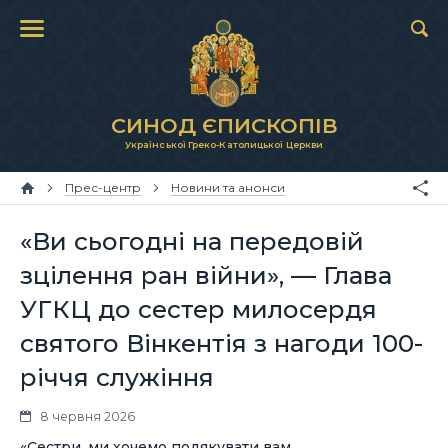
СИНОД ЄПИСКОПІВ
Української Греко-Католицької Церкви
Прес-центр
Новини та анонси
«Ви сьогодні на передовій
зцілення ран війни», — Глава
УГКЦ до сестер милосердя
святого Вінкентія з нагоди 100-
річчя служіння
8 червня 2026
«Сестри, ми хочемо подякувати вам,