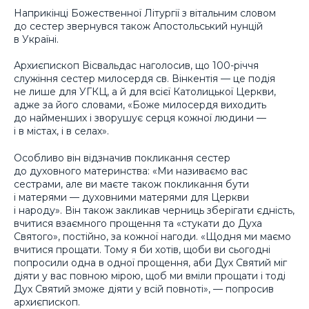
Наприкінці Божественної Літургії з вітальним словом
до сестер звернувся також Апостольський нунцій
в Україні.
Архиєпископ Вісвальдас наголосив, що 100-річчя
служіння сестер милосердя св. Вінкентія — це подія
не лише для УГКЦ, а й для всієї Католицької Церкви,
адже за його словами, «Боже милосердя виходить
до найменших і зворушує серця кожної людини —
і в містах, і в селах».
Особливо він відзначив покликання сестер
до духовного материнства: «Ми називаємо вас
сестрами, але ви маєте також покликання бути
і матерями — духовними матерями для Церкви
і народу». Він також закликав черниць зберігати єдність,
вчитися взаємного прощення та «стукати до Духа
Святого», постійно, за кожної нагоди. «Щодня ми маємо
вчитися прощати. Тому я би хотів, щоби ви сьогодні
попросили одна в одної прощення, аби Дух Святий міг
діяти у вас повною мірою, щоб ми вміли прощати і тоді
Дух Святий зможе діяти у всій повноті», — попросив
архиєпископ.