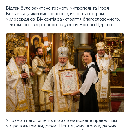
Відтак було зачитано грамоту митрополита Ігоря
Возьняка, у якій висловлено вдячність сестрам
милосердя св. Вінкентія за «століття благословенного,
невтомного і жертовного служіння Богові і Церкві».
У грамоті наголошено, що започатковане праведним
митрополитом Андреєм Шептицьким згромадження