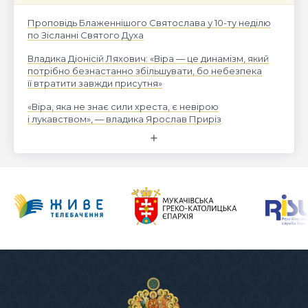
Проповідь Блаженнішого Святослава у 10-ту неділю
по Зісланні Святого Духа
Владика Діонісій Ляхович: «Віра — це динамізм, який
потрібно безнастанно збільшувати, бо небезпека
її втратити завжди присутня»
«Віра, яка не знає сили хреста, є невірою
і лукавством», — владика Ярослав Приріз