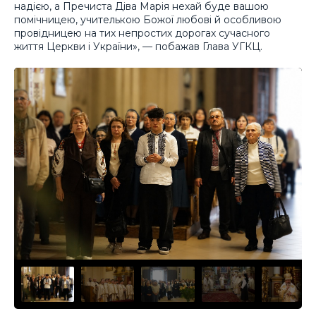
надією, а Пречиста Діва Марія нехай буде вашою
помічницею, учителькою Божої любові й особливою
провідницею на тих непростих дорогах сучасного
життя Церкви і України», — побажав Глава УГКЦ.