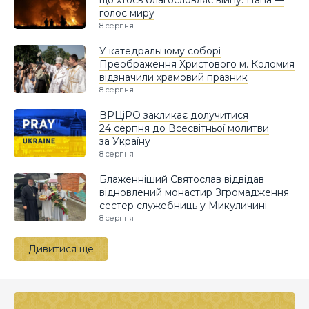
що хтось благословляє війну. Папа —
голос миру
8 серпня
У катедральному соборі
Преображення Христового м. Коломия
відзначили храмовий празник
8 серпня
ВРЦіРО закликає долучитися
24 серпня до Всесвітньої молитви
за Україну
8 серпня
Блаженніший Святослав відвідав
відновлений монастир Згромадження
сестер служебниць у Микуличині
8 серпня
Дивитися ще