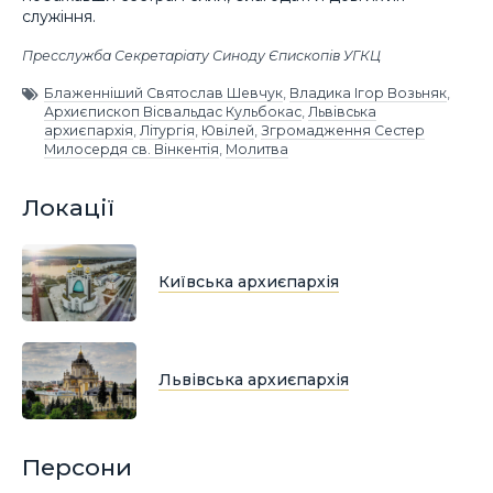
служіння.
Пресслужба Секретаріату Синоду Єпископів УГКЦ
Блаженніший Святослав Шевчук
,
Владика Ігор Возьняк
,
Архиєпископ Вісвальдас Кульбокас
,
Львівська
архиєпархія
,
Літургія
,
Ювілей
,
Згромадження Сестер
Милосердя св. Вінкентія
,
Молитва
Локації
Київська архиєпархія
Львівська архиєпархія
Персони