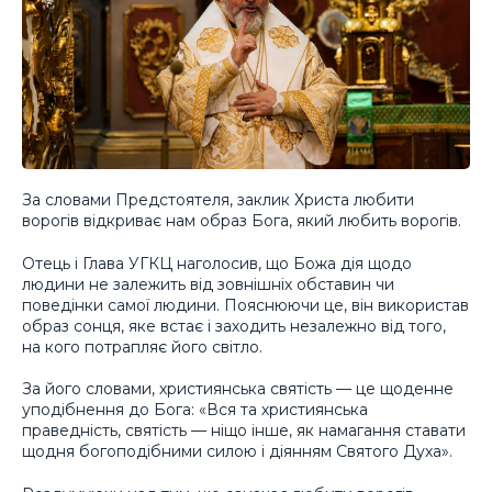
За словами Предстоятеля, заклик Христа любити
ворогів відкриває нам образ Бога, який любить ворогів.
Отець і Глава УГКЦ наголосив, що Божа дія щодо
людини не залежить від зовнішніх обставин чи
поведінки самої людини. Пояснюючи це, він використав
образ сонця, яке встає і заходить незалежно від того,
на кого потрапляє його світло.
За його словами, християнська святість — це щоденне
уподібнення до Бога: «Вся та християнська
праведність, святість — ніщо інше, як намагання ставати
щодня богоподібними силою і діянням Святого Духа».