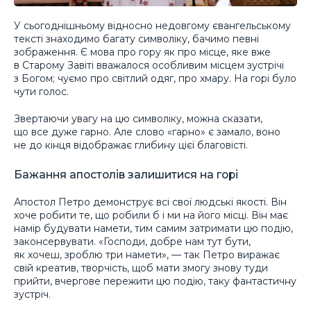
У сьогоднішньому відносно недовгому євангельському
тексті знаходимо багату символіку, бачимо певні
зображення. Є мова про гору як про місце, яке вже
в Старому Завіті вважалося особливим місцем зустрічі
з Богом; чуємо про світлий одяг, про хмару. На горі було
чути голос.
Звертаючи увагу на цю символіку, можна сказати,
що все дуже гарно. Але слово «гарно» є замало, воно
не до кінця відображає глибину цієї благовіcті.
Бажання апостолів залишитися на горі
Апостол Петро демонструє всі свої людські якості. Він
хоче робити те, що робили б і ми на його місці. Він має
намір будувати намети, тим самим затримати цю подію,
законсервувати. «Господи, добре нам тут бути,
як хочеш, зроблю три намети», — так Петро виражає
свій креатив, творчість, щоб мати змогу знову туди
прийти, вчергове пережити цю подію, таку фантастичну
зустріч.