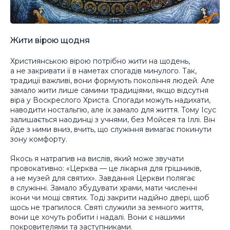
Жити вірою щодня
Християнською вірою потрібно жити на щодень,
а не закривати її в наметах спогадів минулого. Так,
традиції важливі, вони формують покоління людей. Але
замало жити лише самими традиціями, якщо відсутня
віра у Воскреслого Христа. Спогади можуть надихати,
наводити ностальгію, але їх замало для життя. Тому Ісус
залишається наодинці з учнями, без Мойсея та Іллі. Він
йде з ними вниз, вчить, що служіння вимагає покинути
зону комфорту.
Якось я натрапив на вислів, який може звучати
провокативно: «Церква — це лікарня для грішників,
а не музей для святих». Завдання Церкви полягає
в служінні. Замало збудувати храми, мати численні
ікони чи мощі святих. Тоді закрити надійно двері, щоб
щось не трапилося. Святі служили за земного життя,
вони це хочуть робити і надалі. Вони є нашими
покровителями та заступниками.