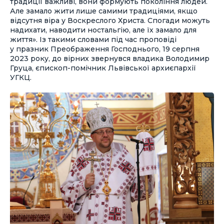
традиції важливі, вони формують покоління людей.
Але замало жити лише самими традиціями, якщо
відсутня віра у Воскреслого Христа. Спогади можуть
надихати, наводити ностальгію, але їх замало для
життя». Із такими словами під час проповіді
у празник Преображення Господнього, 19 серпня
2023 року, до вірних звернувся владика Володимир
Груца, єпископ-помічник Львівської архиєпархії
УГКЦ.