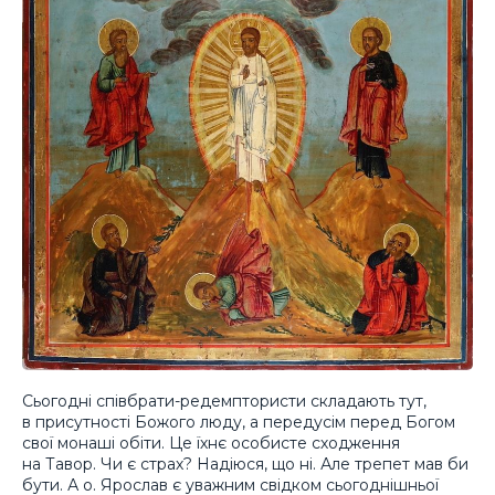
Сьогодні співбрати-редемптористи складають тут,
в присутності Божого люду, а передусім перед Богом
свої монаші обіти. Це їхнє особисте сходження
на Тавор. Чи є страх? Надіюся, що ні. Але трепет мав би
бути. А о. Ярослав є уважним свідком сьогоднішньої