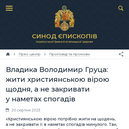
СИНОД ЄПИСКОПІВ
Української Греко-Католицької Церкви
Прес-центр
Проповіді та промови
Владика Володимир Груца:
жити християнською вірою
щодня, а не закривати
у наметах спогадів
20 серпня 2023
«Християнською вірою потрібно жити на щодень,
а не закривати її в наметах спогадів минулого. Так,