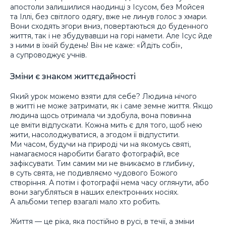
апостоли залишилися наодинці з Ісусом, без Мойсея
та Іллі, без світлого одягу, вже не линув голос з хмари.
Вони сходять згори вниз, повертаються до буденного
життя, так і не збудувавши на горі намети. Але Ісус йде
з ними в їхній будень! Він не каже: «Йдіть собі»,
а супроводжує учнів.
Зміни є знаком життєдайності
Який урок можемо взяти для себе? Людина нічого
в житті не може затримати, як і саме земне життя. Якщо
людина щось отримала чи здобула, вона повинна
це вміти відпускати. Кожна мить є для того, щоб нею
жити, насолоджуватися, а згодом її відпустити.
Ми часом, будучи на природі чи на якомусь святі,
намагаємося наробити багато фотографій, все
зафіксувати. Тим самим ми не вникаємо в глибину,
в суть свята, не подивляємо чудового Божого
створіння. А потім і фотографії нема часу оглянути, або
вони загубляться в наших електронних носіях.
А альбоми тепер взагалі мало хто робить.
Життя — це ріка, яка постійно в русі, в течії, а зміни