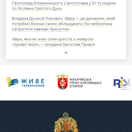
Проповідь Блаженнішого Святослава у 10-ту неділю
по Зісланні Святого Духа
Владика Діонісій Ляхович: «Віра — це динамізм, який
потрібно безнастанно збільшувати, бо небезпека
її втратити завжди присутня»
«Віра, яка не знає сили хреста, є невірою
і лукавством», — владика Ярослав Приріз