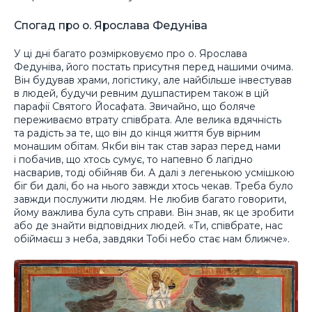
Спогад про о. Ярослава Федуніва
У ці дні багато розмірковуємо про о. Ярослава
Федуніва, його постать присутня перед нашими очима.
Він будував храми, логістику, але найбільше інвестував
в людей, будучи ревним душпастирем також в цій
парафії Святого Йосафата. Звичайно, що боляче
переживаємо втрату співбрата. Але велика вдячність
та радість за те, що він до кінця життя був вірним
монашим обітам. Якби він так став зараз перед нами
і побачив, що хтось сумує, то напевно б лагідно
насварив, тоді обійняв би. А далі з легенькою усмішкою
біг би далі, бо на нього завжди хтось чекав. Треба було
завжди послужити людям. Не любив багато говорити,
йому важлива була суть справи. Він знав, як це зробити
або де знайти відповідних людей. «Ти, співбрате, нас
обіймаєш з неба, завдяки Тобі небо стає нам ближче».