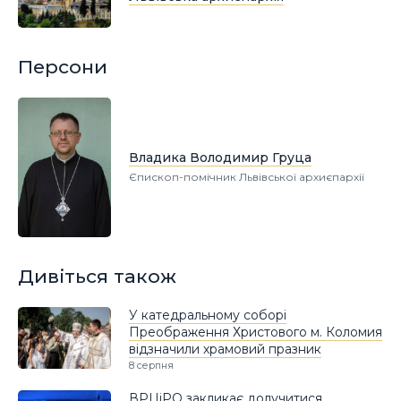
Персони
Владика Володимир Груца
Єпископ-помічник Львівської архиєпархії
Дивіться також
У катедральному соборі
Преображення Христового м. Коломия
відзначили храмовий празник
8 серпня
ВРЦіРО закликає долучитися