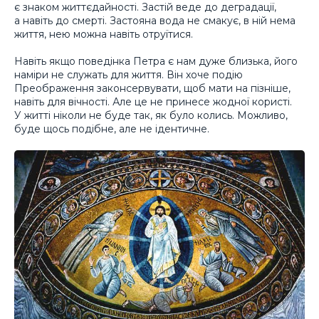
є знаком життєдайності. Застій веде до деградації,
а навіть до смерті. Застояна вода не смакує, в ній нема
життя, нею можна навіть отруїтися.
Навіть якщо поведінка Петра є нам дуже близька, його
наміри не служать для життя. Він хоче подію
Преображення законсервувати, щоб мати на пізніше,
навіть для вічності. Але це не принесе жодної користі.
У житті ніколи не буде так, як було колись. Можливо,
буде щось подібне, але не ідентичне.