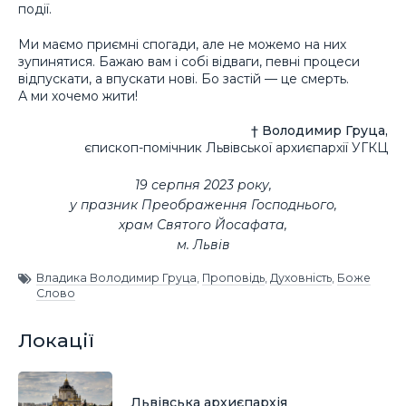
події.
Ми маємо приємні спогади, але не можемо на них
зупинятися. Бажаю вам і собі відваги, певні процеси
відпускати, а впускати нові. Бо застій — це смерть.
А ми хочемо жити!
† Володимир Груца,
єпископ-помічник Львівської архиєпархії УГКЦ
19 серпня 2023 року,
у празник Преображення Господнього,
храм Святого Йосафата,
м. Львів
Владика Володимир Груца
,
Проповідь
,
Духовність
,
Боже
Слово
Локації
Львівська архиєпархія