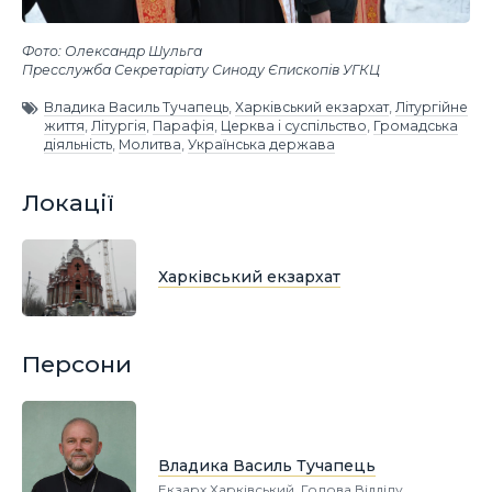
Фото: Олександр Шульга
Пресслужба Секретаріату Синоду Єпископів УГКЦ
Владика Василь Тучапець
,
Харківський екзархат
,
Літургійне
життя
,
Літургія
,
Парафія
,
Церква і суспільство
,
Громадська
діяльність
,
Молитва
,
Українська держава
Локації
Харківський екзархат
Персони
Владика Василь Тучапець
Екзарх Харківський, Голова Відділу