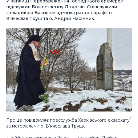
У каплиці Переображення Господнього архиєрей
відслужив Божественну Літургію. Співслужили
з владикою Василієм адміністратор парафії о.
В’ячеслав Труш та о. Андрій Насінник.
Про це повідомляє
пресслужба Харківського екзархату
за матеріалами о. В’ячеслава Труша.
«Найбільша заповідь в Законі — це любов. Любов