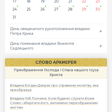
17
18
19
20
21
22
23
24
25
26
27
28
29
30
31
День священичого рукоположення владики
Петра Крика
День поминання владики Вінкентія
Седлецького
СЛОВО АРХИЄРЕЯ
Преображення Господа і Спаса нашого Ісуса
Христа
Владика Богдан Дзюрах про справжню молитву, яка
преображує
Владика Гліб Лончина: Коли будемо слухати Боже
Слово і зберігати його, житимемо переображеним
життям