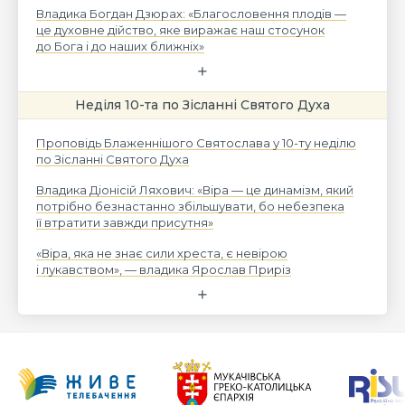
Владика Богдан Дзюрах: «Благословення плодів —
це духовне дійство, яке виражає наш стосунок
до Бога і до наших ближніх»
Неділя 10-та по Зісланні Святого Духа
Проповідь Блаженнішого Святослава у 10-ту неділю
по Зісланні Святого Духа
Владика Діонісій Ляхович: «Віра — це динамізм, який
потрібно безнастанно збільшувати, бо небезпека
її втратити завжди присутня»
«Віра, яка не знає сили хреста, є невірою
і лукавством», — владика Ярослав Приріз