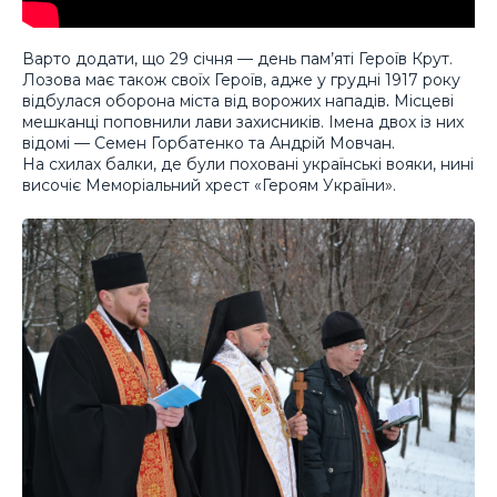
Варто додати, що 29 січня — день пам’яті Героїв Крут.
Лозова має також своїх Героїв, адже у грудні 1917 року
відбулася оборона міста від ворожих нападів
.
Місцеві
мешканці поповнили лави захисників. Імена двох із них
відомі — Семен Горбатенко та Андрій Мовчан.
На схилах балки, де були поховані українські вояки, нині
височіє Меморіальний хрест «Героям України».