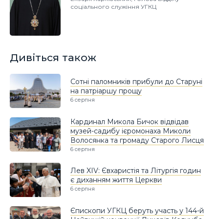
соціального служіння УГКЦ
Дивіться також
Сотні паломників прибули до Старуні
на патріаршу прощу
6 серпня
Кардинал Микола Бичок відвідав
музей-садибу ієромонаха Миколи
Волосянка та громаду Старого Лисця
6 серпня
Лев XIV: Євхаристія та Літургія годин
є диханням життя Церкви
6 серпня
Єпископи УГКЦ беруть участь у 144-й