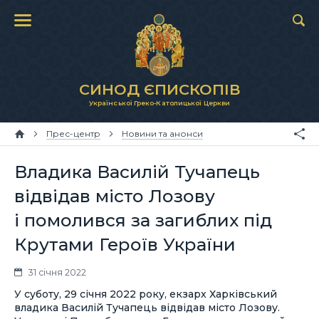
СИНОД ЄПИСКОПІВ
Української Греко-Католицької Церкви
Прес-центр
Новини та анонси
Владика Василій Тучапець
відвідав місто Лозову
і помолився за загиблих під
Крутами Героїв України
31 січня 2022
У суботу, 29 січня 2022 року, екзарх Харківський
владика Василій Тучапець відвідав місто Лозову.