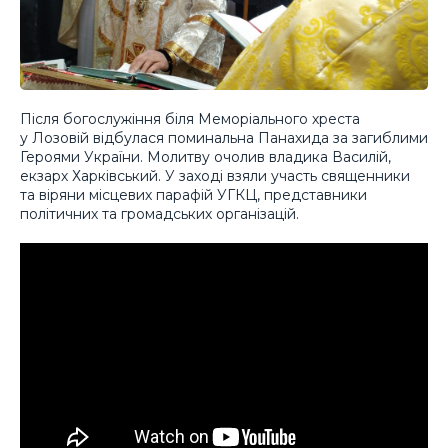
Після богослужіння біля Меморіального хреста
у Лозовій відбулася поминальна Панахида за загиблими
Героями України. Молитву очолив владика Василій,
екзарх Харківський. У заході взяли участь священники
та віряни місцевих парафій УГКЦ, представники
політичних та громадських організацій.