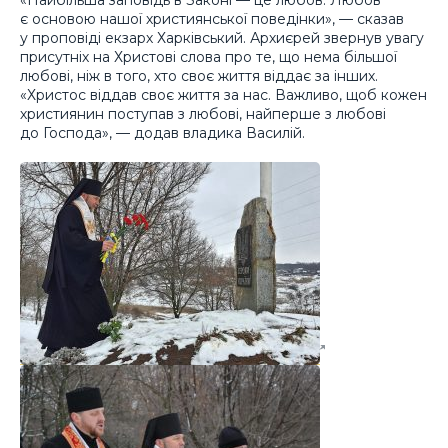
є основою нашої християнської поведінки», — сказав
у проповіді екзарх Харківський. Архиєрей звернув увагу
присутніх на Христові слова про те, що нема більшої
любові, ніж в того, хто своє життя віддає за інших.
«Христос віддав своє життя за нас. Важливо, щоб кожен
християнин поступав з любові, найперше з любові
до Господа», — додав владика Василій.