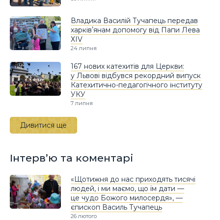
Владика Василій Тучапець передав
харківʼянам допомогу від Папи Лева
ХIV
24 липня
167 нових катехитів для Церкви:
у Львові відбувся рекордний випуск
Катехитично-педагогічного інституту
УКУ
7 липня
Дивитися ще
Інтерв’ю та коментарі
«Щотижня до нас приходять тисячі
людей, і ми маємо, що їм дати —
це чудо Божого милосердя», —
єпископ Василь Тучапець
26 лютого