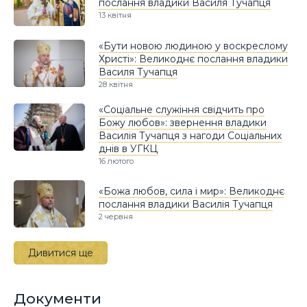
послання владики Василя Тучапця
13 квітня
«Бути новою людиною у воскреслому
Христі»: Великоднє послання владики
Василя Тучапця
28 квітня
«Соціальне служіння свідчить про
Божу любов»: звернення владики
Василія Тучапця з нагоди Соціальних
днів в УГКЦ
16 лютого
«Божа любов, сила і мир»: Великоднє
послання владики Василія Тучапця
2 червня
Дивитися ще
Документи