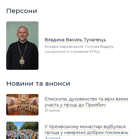
Персони
Владика Василь Тучапець
Екзарх Харківський, Голова Відділу
соціального служіння УГКЦ
Новини та анонси
Єпископи, духовенство та вірні взяли
участь у прощі до Прилбич
31 липня
У Крехівському монастирі відбулася
проща у наміренні добрих покликань
30 липня