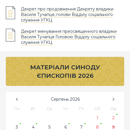
Декрет про продовження Декрету владики
Василя Тучапця, голови Відділу соціального
служіння УГКЦ
Декрет іменування преосвященного владики
Василя Тучапця Головою Відділу соціального
служіння УГКЦ
МАТЕРІАЛИ СИНОДУ
ЄПИСКОПІВ 2026
Серпень
2026
Пн
Вт
Ср
Чт
Пт
Сб
Нд
1
2
3
4
5
6
7
8
9