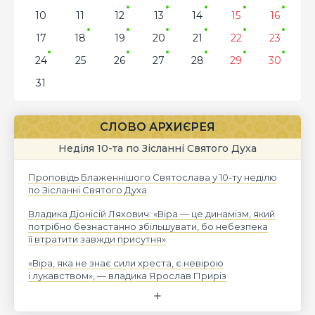
10
11
12
13
14
15
16
17
18
19
20
21
22
23
24
25
26
27
28
29
30
31
СЛОВО АРХИЄРЕЯ
Неділя 10-та по Зісланні Святого Духа
Проповідь Блаженнішого Святослава у 10-ту неділю
по Зісланні Святого Духа
Владика Діонісій Ляхович: «Віра — це динамізм, який
потрібно безнастанно збільшувати, бо небезпека
її втратити завжди присутня»
«Віра, яка не знає сили хреста, є невірою
і лукавством», — владика Ярослав Приріз