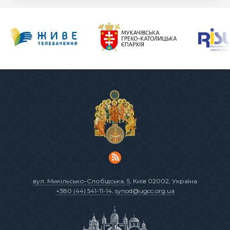
вул. Микільсько-Слобідська, 5
, Київ 02002, Україна
+380 (44) 541-11-14
,
synod@ugcc.org.ua