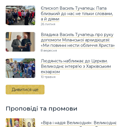
Єпископ Василь Тучапець: Папа
близький до нас не тільки словами,
а й діями
26 липня
Владика Василь Тучапець про руку
допомоги Міланської архидієцезії:
«Ми повинні нести обличчя Христа»
8 вересня
Людяність наближає до Церкви.
Великоднє інтерв’ю з Харківським
екзархом
10 травня
Дивитися ще
Проповіді та промови
«Віра і надія Великодня»: Великоднє