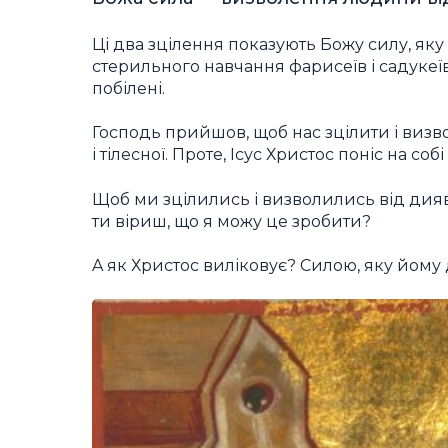
Ці два зцілення показують Божу силу, яку
стерильного навчання фарисеїв і садукеїв, 
побілені.
Господь прийшов, щоб нас зцілити і визво
і тілесної. Проте, Ісус Христос поніс на со
Щоб ми зцілились і визволились від дияво
ти віриш, що я можу це зробити?
A як Христос виліковує? Силою, яку йому 