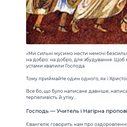
«Ми сильні мусимо нести немочі безсиль
на добро: на добро, для збудування. Щоб
устами хвалили Господа.
Тому приймайте один одного, як і Христо
Все бо, що було написане давніше, напис
терпеливість й утіху…
Господь — Учитель і Нагірна пропов
Євангеліє говорить нам про оздоровлення 