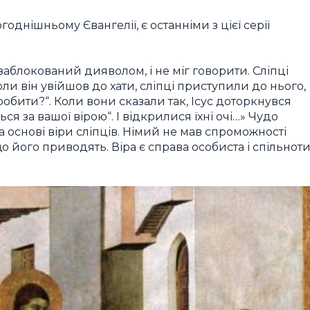
огоднішньому Євангелії, є останніми з цієї серії
в заблокований дияволом, і не міг говорити. Сліпці
ли він увійшов до хати, сліпці приступили до нього,
 зробити?“. Коли вони сказали так, Ісус доторкнувся
ся за вашої вірою“. І відкрилися їхні очі…» Чудо
 і на основі віри сліпців. Німий не мав спроможності
що його приводять. Віра є справа особиста і спільнот