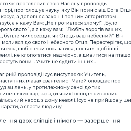
 того як проголосив свою Нагірну проповідь.
й горі, проголошує науку, яку Він приніс від Бога Отця
 касує, а доповняє закон. І повним авторитетом
а зуб, а я кажу Вам: „Не противтеся злому!“. „Було
ога свого´, а я кажу вам: ´Любіть ворогів ваших,
лі…, бутьте милосердні, як Отець ваш небесний“. Він
ін молився до свого Небесного Отця. Перестерігає, щ
яться, щоб тільки показатися, постять, щоб інші
землі, не клопотатися надмірно, а дивитися на пташо
як ростуть вони… Учить не судити інших…
агірній проповіді Ісус виступає як Учитель,
 наступних главах євангелист Матей оповідає про
чуд зцілень, у протилежному сенсі до тих
єгипетських кар, заради яких Господь визволив
аїльський народ з дому неволі. Ісус не прийшов у це
т карати, а спасти людину.
ілення двох сліпців і німого — завершення