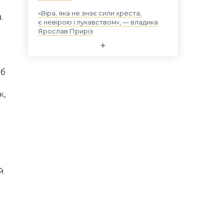
«Віра, яка не знає сили хреста,
.
є невірою і лукавством», — владика
Ярослав Приріз
об
к,
й