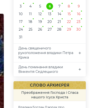
3
4
5
6
7
8
9
10
11
12
13
14
15
16
17
18
19
20
21
22
23
24
25
26
27
28
29
30
31
День священичого
рукоположення владики Петра
Крика
День поминання владики
Вінкентія Седлецького
СЛОВО АРХИЄРЕЯ
Преображення Господа і Спаса
нашого Ісуса Христа
Владика Богдан Дзюрах про