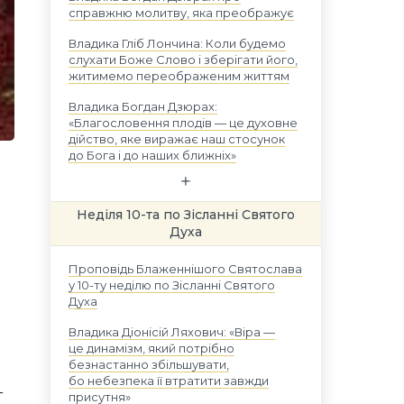
справжню молитву, яка преображує
Владика Гліб Лончина: Коли будемо
слухати Боже Слово і зберігати його,
житимемо переображеним життям
Владика Богдан Дзюрах:
«Благословення плодів — це духовне
дійство, яке виражає наш стосунок
до Бога і до наших ближніх»
Неділя 10-та по Зісланні Святого
Духа
Проповідь Блаженнішого Святослава
у 10-ту неділю по Зісланні Святого
Духа
Владика Діонісій Ляхович: «Віра —
це динамізм, який потрібно
безнастанно збільшувати,
бо небезпека її втратити завжди
т
присутня»