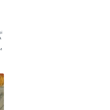
ої
.
Чи