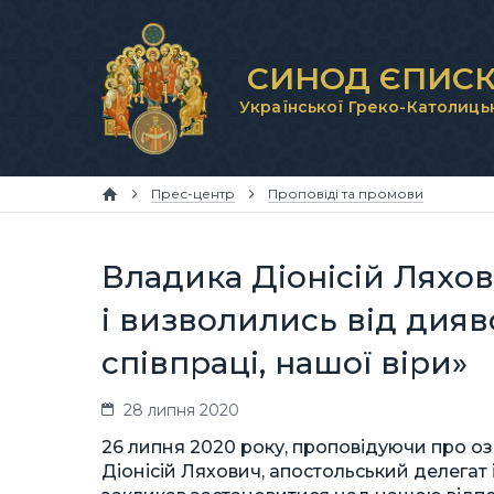
СИНОД ЄПИСК
Української Греко-Католиць
Прес-центр
Проповіді та промови
Владика Діонісій Ляхо
і визволились від дияв
співпраці, нашої віри»
28 липня 2020
26 липня 2020 року, проповідуючи про оз
Діонісій Ляхович, апостольський делегат і