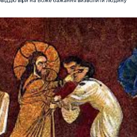
овіддю віри на Боже бажання визволити людину