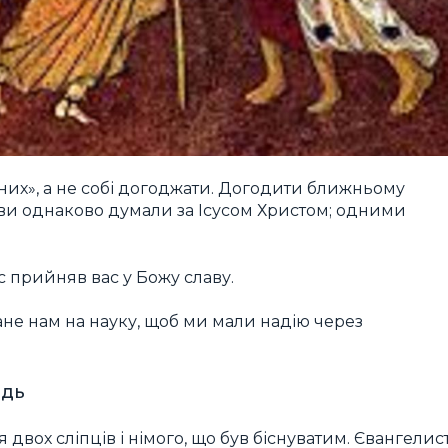
них», а не собі догоджати. Догодити ближньому
 ви однаково думали за Ісусом Христом; одними
с прийняв вас у Божу славу.
ане нам на науку, щоб ми мали надію через
ідь
двох сліпців і німого, що був біснуватим. Євангелис