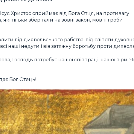
 Ісус Христос сприймає від Бога Отця, на противагу
які тільки зберігали на зовні закон, мов ті гроби
лити від диявольського рабства, від сліпоти духовн
бі всі наші недуги і вів затяжну боротьбу проти диявола
ла, Господь потребує нашої співпраці, нашої віри. 
дає Бог Отець!