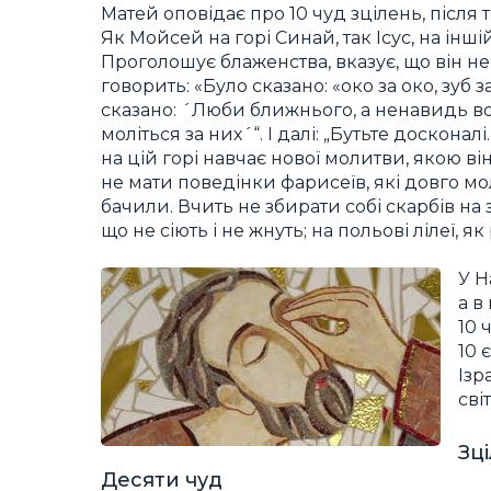
Матей оповідає про 10 чуд зцілень, після
Як Мойсей на горі Синай, так Ісус, на інші
Проголошує блаженства, вказує, що він не
говорить: «Було сказано: «око за око, зуб з
сказано: ´Люби ближнього, а ненавидь вор
моліться за них´“. І далі: „Бутьте доскона
на цій горі навчає нової молитви, якою в
не мати поведінки фарисеїв, які довго мол
бачили. Вчить не збирати собі скарбів на 
що не сіють і не жнуть; на польові лілеї, 
У Н
а в
10 
10 
Ізр
сві
Зц
Десяти чуд