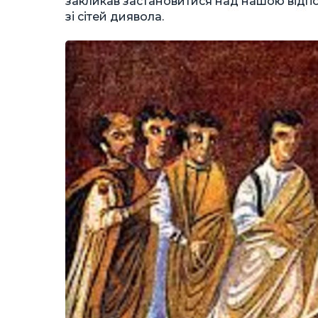
закликав застановитися над нашою відп
зі сітей диявола.