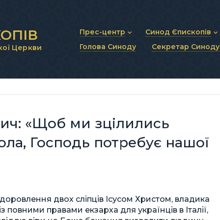
ОПІВ
Прес-центр
Синод Єпископів
Голова Синоду
Секретар Синоду
кої Церкви
Новини та анонси
Статут Синоду Єписко
Інтерв’ю та коментарі
Регламент Синоду Єп
Проповіді та промови
Положення про Голов
Молитовне прикликанн
Синодальні органи
Секретаріат Синоду
Контактна інформація
вич: «Щоб ми зцілились
ола, Господь потребує нашої
доровлення двох сліпців Ісусом Христом, владика
з повними правами екзарха для українців в Італії,