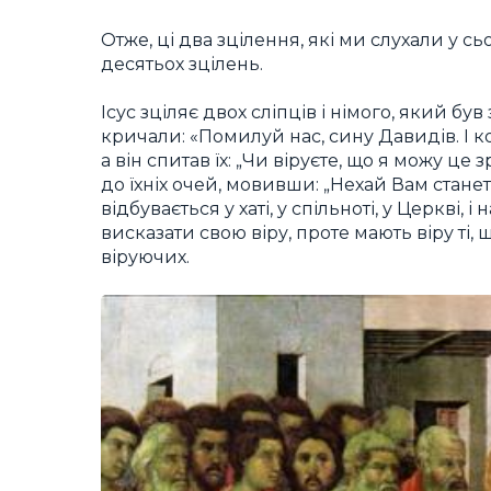
Отже, ці два зцілення, які ми слухали у сь
десятьох зцілень.
Ісус зціляє двох сліпців і німого, який бу
кричали: «Помилуй нас, сину Давидів. І ко
а він спитав їх: „Чи віруєте, що я можу це
до їхніх очей, мовивши: „Нехай Вам станеть
відбувається у хаті, у спільноті, у Церкві,
висказати свою віру, проте мають віру ті, 
віруючих.