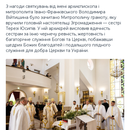
З нагоди святкувань від імені архиєпископа і
митрополита Івано-Франківського Володимира
Війтишина було зачитано Митрополичу грамоту, яку
вручили головній настоятельці Згромадження — сестрі
Терезі Юсипів. У ній архиєрей висловив вдячність
сестрам за їхню чернечу ревність, жертовність і
багаторічне служіння Богові та Церкві, побажавши
щедрих Божих благодатей і подальшого плідного
служіння для добра Церкви та України.