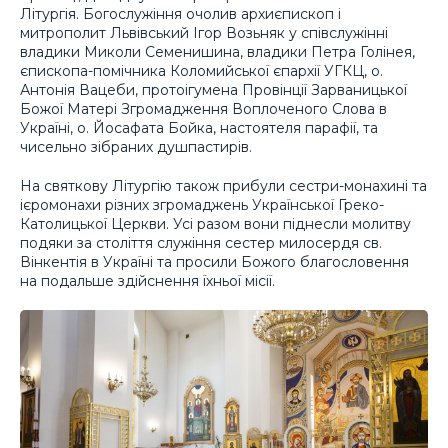
Літургія. Богослужіння очолив архиєпископ і
митрополит Львівський Ігор Возьняк у співслужінні
владики Миколи Семенишина, владики Петра Голінея,
єпископа-помічника Коломийської єпархії УГКЦ, о.
Антонія Вацеби, протоігумена Провінції Зарваницької
Божої Матері Згромадження Воплоченого Слова в
Україні, о. Йосафата Бойка, настоятеля парафії, та
чисельно зібраних душпастирів.
На святкову Літургію також прибули сестри-монахині та
ієромонахи різних згромаджень Української Греко-
Католицької Церкви. Усі разом вони піднесли молитву
подяки за століття служіння сестер милосердя св.
Вінкентія в Україні та просили Божого благословення
на подальше здійснення їхньої місії.