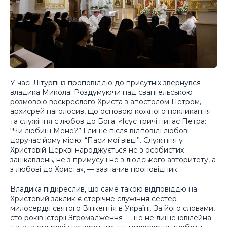
У часі Літургії із проповіддю до присутніх звернувся
владика Микола. Роздумуючи над євангельською
розмовою воскреслого Христа з апостолом Петром,
архиєрей наголосив, що основою кожного покликання
та служіння є любов до Бога. «Ісус тричі питає Петра:
“Чи любиш Мене?” І лише після відповіді любові
доручає йому місію: “Паси мої вівці”. Служіння у
Христовій Церкві народжується не з особистих
зацікавлень, не з примусу і не з людського авторитету, а
з любові до Христа», — зазначив проповідник.
Владика підкреслив, що саме такою відповіддю на
Христовий заклик є сторічне служіння сестер
милосердя святого Вінкентія в Україні. За його словами,
сто років історії Згромадження — це не лише ювілейна