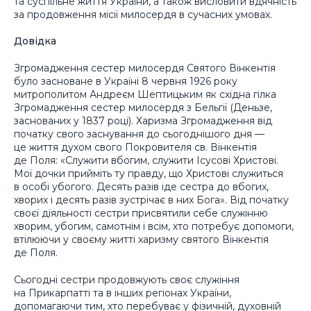
та суспільне життя України, а також висловити вдячність
за продовження місії милосердя в сучасних умовах.
Довідка
Згромадження сестер милосердя Святого Вінкентія
було засноване в Україні 8 червня 1926 року
митрополитом Андреєм Шептицьким як східна гілка
Згромадження сестер милосердя з Бельгії (Деньзе,
заснованих у 1837 році). Харизма Згромадження від
початку свого заснування до сьогоднішого дня —
це життя духом свого Покровителя св. Вінкентія
де Поля: «Служити вбогим, служити Ісусові Христові.
Мої дочки прийміть ту правду, що Христові служиться
в особі убогого. Десять разів іде сестра до вбогих,
хворих і десять разів зустрічає в них Бога». Від початку
своєї діяльності сестри присвятили себе служінню
хворим, убогим, самотнім і всім, хто потребує допомоги,
втілюючи у своєму житті харизму святого Вінкентія
де Поля.
Сьогодні сестри продовжують своє служіння
на Прикарпатті та в інших регіонах України,
допомагаючи тим, хто перебуває у фізичній, духовній