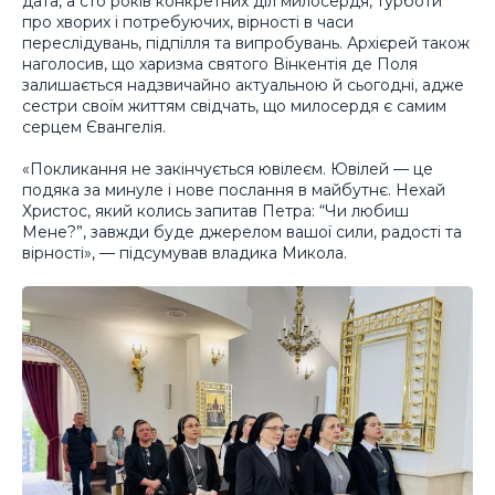
дата, а сто років конкретних діл милосердя, турботи
про хворих і потребуючих, вірності в часи
переслідувань, підпілля та випробувань. Архієрей також
наголосив, що харизма святого Вінкентія де Поля
залишається надзвичайно актуальною й сьогодні, адже
сестри своїм життям свідчать, що милосердя є самим
серцем Євангелія.
«Покликання не закінчується ювілеєм. Ювілей — це
подяка за минуле і нове послання в майбутнє. Нехай
Христос, який колись запитав Петра: “Чи любиш
Мене?”, завжди буде джерелом вашої сили, радості та
вірності», — підсумував владика Микола.