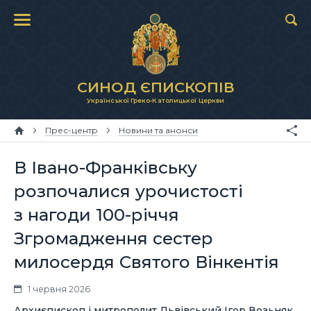
СИНОД ЄПИСКОПІВ
Української Греко-Католицької Церкви
Прес-центр
Новини та анонси
В Івано-Франківську
розпочалися урочистості
з нагоди 100-річчя
Згромадження сестер
милосердя Святого Вінкентія
1 червня 2026
Архиєпископ і митрополит Львівський Ігор Возьняк