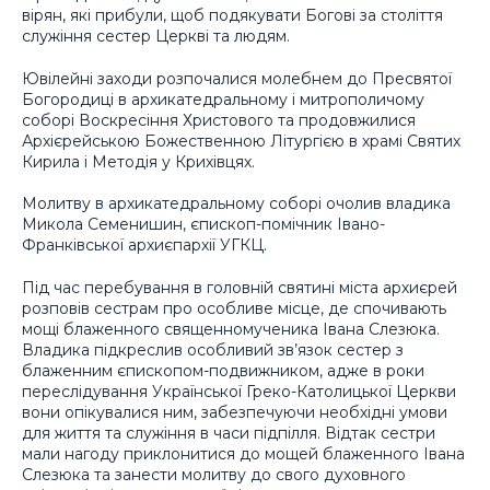
вірян, які прибули, щоб подякувати Богові за століття
служіння сестер Церкві та людям.
Ювілейні заходи розпочалися молебнем до Пресвятої
Богородиці в архикатедральному і митрополичому
соборі Воскресіння Христового та продовжилися
Архієрейською Божественною Літургією в храмі Святих
Кирила і Методія у Крихівцях.
Молитву в архикатедральному соборі очолив владика
Микола Семенишин, єпископ-помічник Івано-
Франківської архиєпархії УГКЦ.
Під час перебування в головній святині міста архиєрей
розповів сестрам про особливе місце, де спочивають
мощі блаженного священномученика Івана Слезюка.
Владика підкреслив особливий зв’язок сестер з
блаженним єпископом-подвижником, адже в роки
переслідування Української Греко-Католицької Церкви
вони опікувалися ним, забезпечуючи необхідні умови
для життя та служіння в часи підпілля. Відтак сестри
мали нагоду приклонитися до мощей блаженного Івана
Слезюка та занести молитву до свого духовного