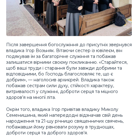
Після завершення богослужіння до присутніх звернувся
владика Ігор Возьняк. Вітаючи сестер із ювілеєм, він
подякував їм за багаторічне служіння та побажав
залишатися вірними своєму покликанню. «Старайтеся,
щоб ваші труди і старання були завжди добрими та
відповідними, бо Господь благословляє те, що є
добрим», — наголосив архиєрей. Владика також
побажав сестрам сили духу, стійкості характеру,
витривалості у служінні, доброти серця та міцного
здоров’я на многії літа.
Окрім того, владика Ігор привітав владику Миколу
Семенишина, який напередодні відзначав свій день
народження та 21-шу річницю священничих свячень,
побажавши йому рівноваги розуму в труднощах,
доброти серця та доброго здоров’я.