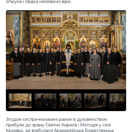
опікуна і свідка незламної віри.
Згодом сестри-монахині разом із духовенством
прибули до храму Святих Кирила і Методія у селі
Крихівці, де відбулася Архиєрейська Божественна