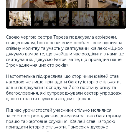
Своєю чергою сестра Тереза подякувала архієреям,
священникам, богопосвяченим особам і всім вірним за
спільну молитву та участь у святкуванні ювілею: «Щиро
дякуємо вам за те, що знайшли час розділити з нами це
святкування. Дякуємо Богові за те, що провадив наше
Згромадження цих сто років».
Настоятелька підкреслила, що сторічний ювілей став
нагодою не лише пригадати багату історію спільноти,
але й подякувати Господу за Його постійну опіку та
благословення, які супроводжували сестер упродовж
цілого століття служіння людям і Церкві.
Під час урочистостей учасники спільно молилися
за сестер згромадження, дякуючи за їхню багаторічну
працю та жертовне служіння. Ювілей став нагодою
пригадати історію спільноти, її внесок у духовне