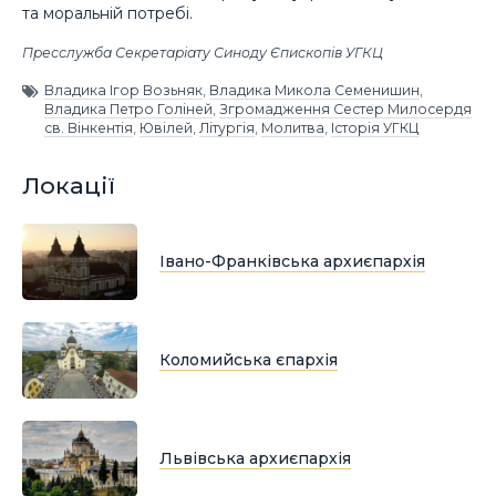
та моральній потребі.
Пресслужба Секретаріату Синоду Єпископів УГКЦ
Владика Ігор Возьняк
,
Владика Микола Семенишин
,
Владика Петро Голіней
,
Згромадження Сестер Милосердя
св. Вінкентія
,
Ювілей
,
Літургія
,
Молитва
,
Історія УГКЦ
Локації
Івано-Франківська архиєпархія
Коломийська єпархія
Львівська архиєпархія