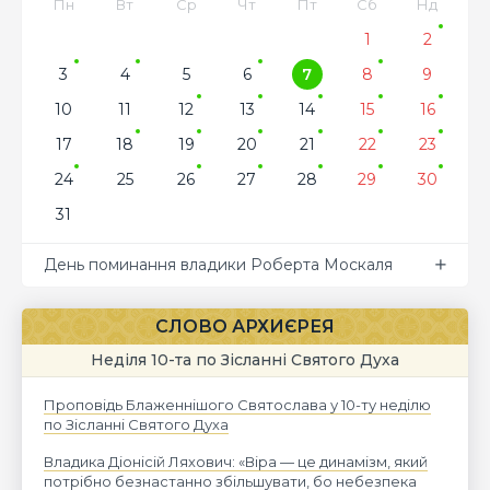
Пн
Вт
Ср
Чт
Пт
Сб
Нд
1
2
3
4
5
6
7
8
9
10
11
12
13
14
15
16
17
18
19
20
21
22
23
24
25
26
27
28
29
30
31
День поминання владики Роберта Москаля
СЛОВО АРХИЄРЕЯ
Неділя 10-та по Зісланні Святого Духа
Проповідь Блаженнішого Святослава у 10-ту неділю
по Зісланні Святого Духа
Владика Діонісій Ляхович: «Віра — це динамізм, який
потрібно безнастанно збільшувати, бо небезпека