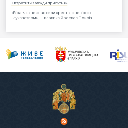
її втратити завжди присутня»
«Віра, яка не знає сили хреста, є невірою
і лукавством», — владика Ярослав Приріз