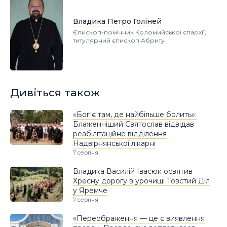
Владика Петро Голіней
Єпископ-помічник Коломийської єпархії,
титулярний єпископ Абриту
Дивіться також
«Бог є там, де найбільше болить»:
Блаженніший Святослав відвідав
реабілітаційне відділення
Надвірнянської лікарні
7 серпня
Владика Василій Івасюк освятив
Хресну дорогу в урочищі Товстий Діл
у Яремче
7 серпня
«Переображення — це є виявлення