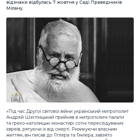
відзнаки відбулась 7 жовтня у Саді Праведників
Мілану.
«Під час Другої світової війни український митрополит
Андрей Шептицький прийняв в митрополичі палати
та греко-католицькі монастирі сотні переслідуваних
євреїв, рятуючи їх від смерті. Ризикуючи власним
життям, він писав до Гітлера та Гімлера, завзято