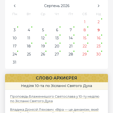
Серпень
2026
Пн
Вт
Ср
Чт
Пт
Сб
Нд
1
2
3
4
5
6
7
8
9
10
11
12
13
14
15
16
17
18
19
20
21
22
23
24
25
26
27
28
29
30
31
СЛОВО АРХИЄРЕЯ
Неділя 10-та по Зісланні Святого Духа
Проповідь Блаженнішого Святослава у 10-ту неділю
по Зісланні Святого Духа
Владика Діонісій Ляхович: «Віра — це динамізм, який