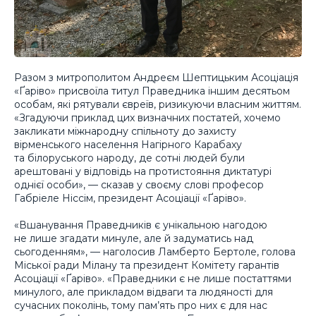
Разом з митрополитом Андреєм Шептицьким Асоціація
«Ґаріво» присвоїла титул Праведника іншим десятьом
особам, які рятували євреїв, ризикуючи власним життям.
«Згадуючи приклад цих визначних постатей, хочемо
закликати міжнародну спільноту до захисту
вірменського населення Нагірного Карабаху
та білоруського народу, де сотні людей були
арештовані у відповідь на протистояння диктатурі
однієї особи», — сказав у своєму слові професор
Габріеле Ніссім, президент Асоціації «Ґаріво».
«Вшанування Праведників є унікальною нагодою
не лише згадати минуле, але й задуматись над
сьогоденням», — наголосив Ламберто Бертоле, голова
Міської ради Мілану та президент Комітету гарантів
Асоціації «Ґаріво». «Праведники є не лише постаттями
минулого, але прикладом відваги та людяності для
сучасних поколінь, тому пам’ять про них є для нас