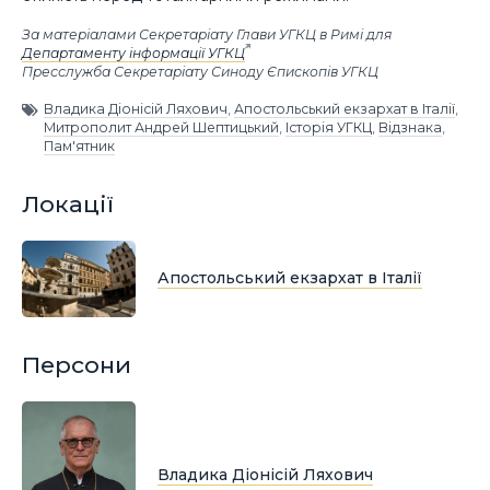
За матеріалами Секретаріату Глави УГКЦ в Римі для
Департаменту інформації УГКЦ
Пресслужба Секретаріату Синоду Єпископів УГКЦ
Владика Діонісій Ляхович
,
Апостольський екзархат в Італії
,
Митрополит Андрей Шептицький
,
Історія УГКЦ
,
Відзнака
,
Пам'ятник
Локації
Апостольський екзархат в Італії
Персони
Владика Діонісій Ляхович