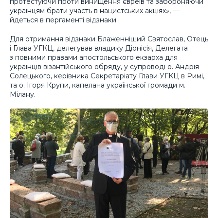
протестуючи проти винищення євреїв та забороняючи
українцям брати участь в нацистських акціях», —
йдеться в пергаменті відзнаки.
Для отримання відзнаки Блаженніший Святослав, Отець
і Глава УГКЦ, делегував владику Діонісія, Делегата
з повними правами апостольського екзарха для
українців візантійського обряду, у супроводі о. Андрія
Солецького, керівника Секретаріату Глави УГКЦ в Римі,
та о. Ігоря Крупи, капелана української громади м.
Мілану.