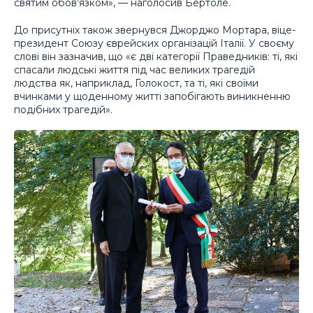
святим обов’язком», — наголосив Бертоле.
До присутніх також звернувся Джорджо Мортара, віце-
президент Союзу єврейских організацій Італії. У своєму
слові він зазначив, що «є дві категорії Праведників: ті, які
спасали людські життя під час великих трагедій
людства як, наприклад, Голокост, та ті, які своїми
вчинками у щоденному житті запобігають виникненню
подібних трагедій».