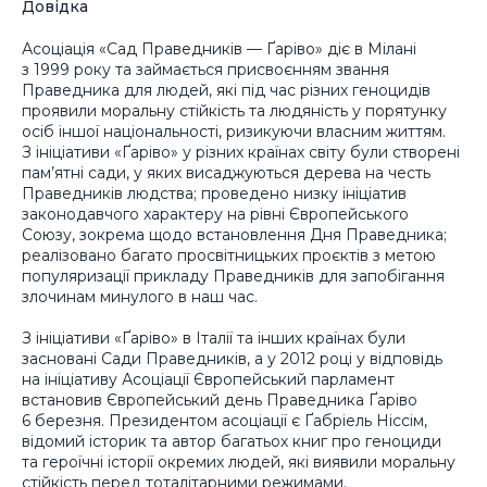
Довідка
Асоціація «Сад Праведників — Ґаріво» діє в Мілані
з 1999 року та займається присвоєнням звання
Праведника для людей, які під час різних геноцидів
проявили моральну стійкість та людяність у порятунку
осіб іншої національності, ризикуючи власним життям.
З ініціативи «Ґаріво» у різних країнах світу були створені
пам’ятні сади, у яких висаджуються дерева на честь
Праведників людства; проведено низку ініціатив
законодавчого характеру на рівні Європейського
Союзу, зокрема щодо встановлення Дня Праведника;
реалізовано багато просвітницьких проєктів з метою
популяризації прикладу Праведників для запобігання
злочинам минулого в наш час.
З ініціативи «Ґаріво» в Італії та інших країнах були
засновані Сади Праведників, а у 2012 році у відповідь
на ініціативу Асоціації Європейський парламент
встановив Європейський день Праведника Ґаріво
6 березня. Президентом асоціації є Ґабріель Ніссім,
відомий історик та автор багатьох книг про геноциди
та героїчні історії окремих людей, які виявили моральну
стійкість перед тоталітарними режимами.