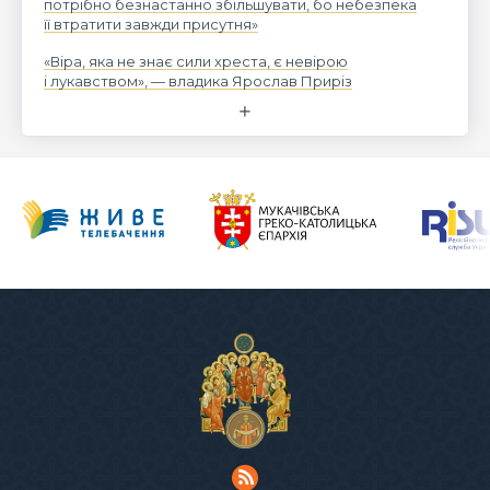
потрібно безнастанно збільшувати, бо небезпека
її втратити завжди присутня»
«Віра, яка не знає сили хреста, є невірою
і лукавством», — владика Ярослав Приріз