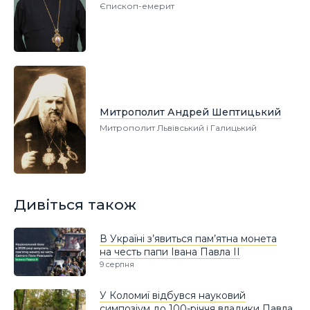
Єпископ-емерит
Митрополит Андрей Шептицький
Митрополит Львівський і Галицький
Дивіться також
В Україні з’явиться пам’ятна монета
на честь папи Івана Павла II
9 серпня
У Коломиї відбувся науковий
симпозіум до 100-річчя владики Павла