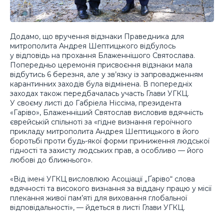
Додамо, що вручення відзнаки Праведника для
митрополита Андрея Шептицького відбулось
у відповідь на прохання Блаженнішого Святослава.
Попередньо церемонія присвоєння відзнаки мала
відбутись 6 березня, але у зв’язку із запровадженням
карантинних заходів була відмінена. В попередніх
заходах також передбачалась участь Глави УГКЦ.
У своєму листі до Габріела Ніссіма, президента
«Гаріво», Блаженніший Святослав висловив вдячність
єврейській спільноті за «гідне визнання героїчного
прикладу митрополита Андрея Шептицького в його
боротьбі проти будь-якої форми приниження людської
гідності та захисту людських прав, а особливо — його
любові до ближнього».
«Від імені УГКЦ висловлюю Асоціації „Ґаріво“ слова
вдячності та високого визнання за віддану працю у місії
плекання живої пам’яті для виховання глобальної
відповідальності», — йдеться в листі Глави УГКЦ.