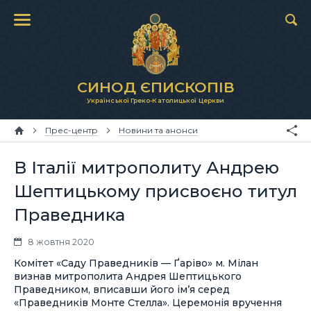
СИНОД ЄПИСКОПІВ
Української Греко-Католицької Церкви
Прес-центр
Новини та анонси
В Італії митрополиту Андрею
Шептицькому присвоєно титул
Праведника
8 жовтня 2020
Комітет «Саду Праведників — Ґаріво» м. Мілан
визнав митрополита Андрея Шептицького
Праведником, вписавши його ім’я серед
«Праведників Монте Стелла». Церемонія вручення