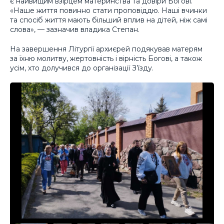
є найвищим взірцем материнства та довіри Богові.
«Наше життя повинно стати проповіддю. Наші вчинки
та спосіб життя мають більший вплив на дітей, ніж самі
слова», — зазначив владика Степан.
На завершення Літургії архиєрей подякував матерям
за їхню молитву, жертовність і вірність Богові, а також
усім, хто долучився до організації З’їзду.