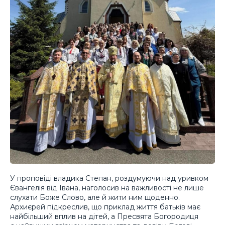
У проповіді владика Степан, роздумуючи над уривком
Євангелія від Івана, наголосив на важливості не лише
слухати Боже Слово, але й жити ним щоденно.
Архиєрей підкреслив, що приклад життя батьків має
найбільший вплив на дітей, а Пресвята Богородиця