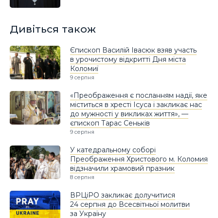
Дивіться також
Єпископ Василій Івасюк взяв участь
в урочистому відкритті Дня міста
Коломиї
9 серпня
«Преображення є посланням надії, яке
міститься в хресті Ісуса і закликає нас
до мужності у викликах життя», —
єпископ Тарас Сеньків
9 серпня
У катедральному соборі
Преображення Христового м. Коломия
відзначили храмовий празник
8 серпня
ВРЦіРО закликає долучитися
24 серпня до Всесвітньої молитви
за Україну