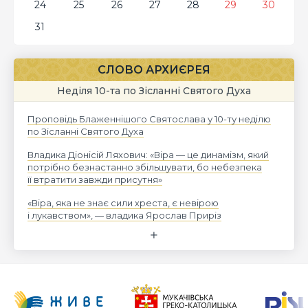
24
25
26
27
28
29
30
31
СЛОВО АРХИЄРЕЯ
Неділя 10-та по Зісланні Святого Духа
Проповідь Блаженнішого Святослава у 10-ту неділю
по Зісланні Святого Духа
Владика Діонісій Ляхович: «Віра — це динамізм, який
потрібно безнастанно збільшувати, бо небезпека
її втратити завжди присутня»
«Віра, яка не знає сили хреста, є невірою
і лукавством», — владика Ярослав Приріз