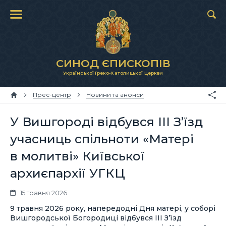
СИНОД ЄПИСКОПІВ
Української Греко-Католицької Церкви
Прес-центр
Новини та анонси
У Вишгороді відбувся ІІІ З’їзд
учасниць спільноти «Матері
в молитві» Київської
архиєпархії УГКЦ
15 травня 2026
9 травня 2026 року, напередодні Дня матері, у соборі
Вишгородської Богородиці відбувся ІІІ З’їзд