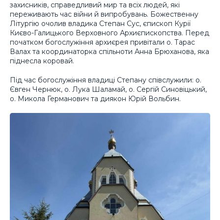
захисників, справедливий мир та всіх людей, які
переживають час війни й випробувань. Божественну
Літургію очолив владика Степан Сус, єпископ Курії
Києво-Галицького Верховного Архиєпископства. Перед
початком богослужіння архиєрея привітали о. Тарас
Валах та координаторка спільноти Анна Брюханова, яка
піднесла коровай.
Під час богослужіння владиці Степану співслужили: о.
Євген Чернюк, о. Лука Шаламай, о. Сергій Синовіцький,
о. Микола Германович та диякон Юрій Вольбин.