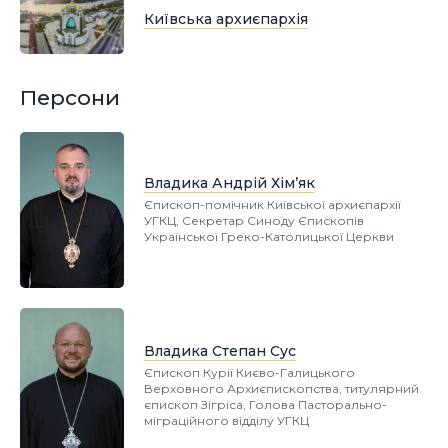
Київська архиєпархія
Персони
Владика Андрій Хім’як
Єпископ-помічник Київської архиєпархії
УГКЦ, Секретар Синоду Єпископів
Української Греко-Католицької Церкви
Владика Степан Сус
Єпископ Курії Києво-Галицького
Верховного Архиєпископства, титулярний
єпископ Зігріса, Голова Пасторально-
міграційного відділу УГКЦ