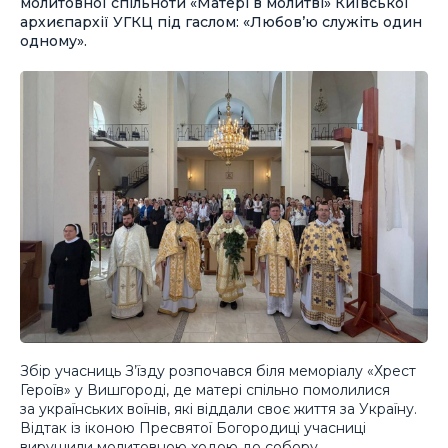
молитовної спільноти «Матері в молитві» Київської
архиєпархії УГКЦ під гаслом: «Любов’ю служіть один
одному».
Збір учасниць З’їзду розпочався біля меморіалу «Хрест
Героїв» у Вишгороді, де матері спільно помолилися
за українських воїнів, які віддали своє життя за Україну.
Відтак із іконою Пресвятої Богородиці учасниці
вирушили молитовною ходою до собору