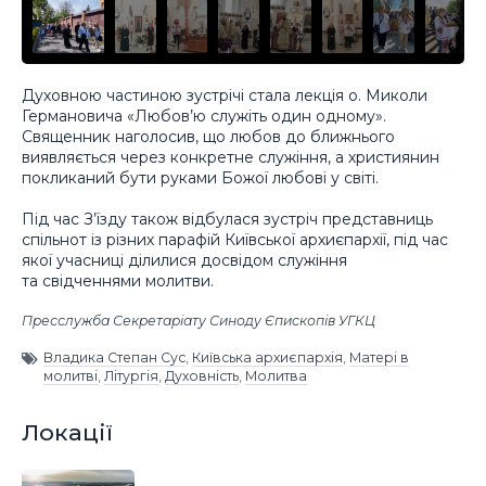
Духовною частиною зустрічі стала лекція о. Миколи
Германовича «Любов’ю служіть один одному».
Священник наголосив, що любов до ближнього
виявляється через конкретне служіння, а християнин
покликаний бути руками Божої любові у світі.
Під час З’їзду також відбулася зустріч представниць
спільнот із різних парафій Київської архиєпархії, під час
якої учасниці ділилися досвідом служіння
та свідченнями молитви.
Пресслужба Секретаріату Синоду Єпископів УГКЦ
Владика Степан Сус
,
Київська архиєпархія
,
Матері в
молитві
,
Літургія
,
Духовність
,
Молитва
Локації