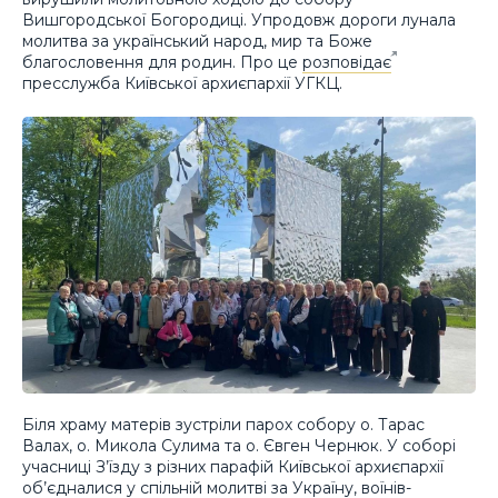
Вишгородської Богородиці. Упродовж дороги лунала
молитва за український народ, мир та Боже
благословення для родин. Про це
розповідає
пресслужба Київської архиєпархії УГКЦ.
Біля храму матерів зустріли парох собору о. Тарас
Валах, о. Микола Сулима та о. Євген Чернюк. У соборі
учасниці З’їзду з різних парафій Київської архиєпархії
об’єдналися у спільній молитві за Україну, воїнів-