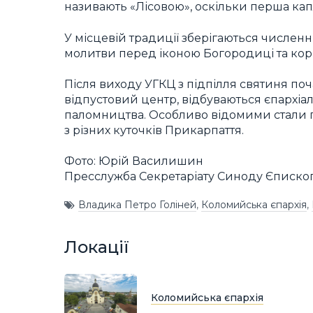
називають «Лісовою», оскільки перша капли
У місцевій традиції зберігаються числен
молитви перед іконою Богородиці та кор
Після виходу УГКЦ з підпілля святиня поч
відпустовий центр, відбуваються єпархіал
паломництва. Особливо відомими стали пр
з різних куточків Прикарпаття.
Фото: Юрій Василишин
Пресслужба Секретаріату Синоду Єписко
Владика Петро Голіней
,
Коломийська єпархія
,
Локації
Коломийська єпархія