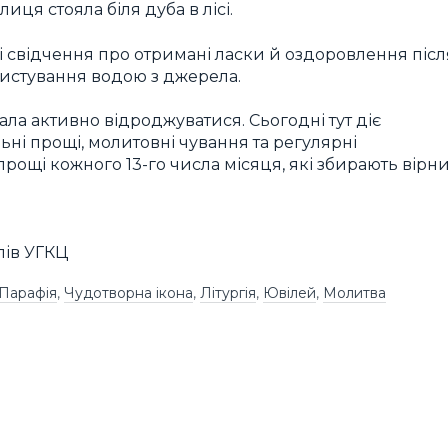
ця стояла біля дуба в лісі.
ні свідчення про отримані ласки й оздоровлення післ
истування водою з джерела.
ала активно відроджуватися. Сьогодні тут діє
ьні прощі, молитовні чування та регулярні
ощі кожного 13-го числа місяця, які збирають вірн
пів УГКЦ
Парафія
,
Чудотворна ікона
,
Літургія
,
Ювілей
,
Молитва