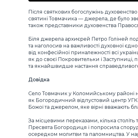
Після святкових богослужінь духовенство
святині Товмачика — джерела, де було зв
також представники духовенства Правосл
Біля джерела архиєрей Петро Голіней под
та наголосив на важливості духовної єдно
від конфесійної приналежності всі україн
як до своєї Покровительки і Заступниці, пі
та якнайшвидше настання справедливого м
Довідка
Село Товмачик у Коломийському районі 
як Богородичний відпустовий центр УГКЦ
Божої та джерелом, яке вірні вважають 
За місцевими переказами, кілька століть 
Пресвята Богородиця і попросила споруди
осередком молитви та паломництва. У на