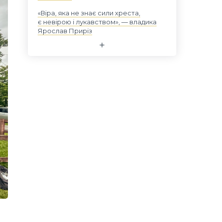
«Віра, яка не знає сили хреста,
є невірою і лукавством», — владика
Ярослав Приріз