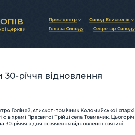
ОПІВ
Прес-центр
Синод Єпископів
Голова Синоду
Секретар Синоду
кої Церкви
Новини та анонси
Статут Синоду Єписко
Інтерв’ю та коментарі
Регламент Синоду Єп
Проповіді та промови
Положення про Голов
Молитовне прикликанн
Синодальні органи
Секретаріат Синоду
Контактна інформація
и 30-річчя відновлення
Петро Голіней, єпископ-помічник Коломийської єпархії
ю в храмі Пресвятої Трійці села Товмачик. Цьогоріч
 30-річчя з дня освячення відновленої святині