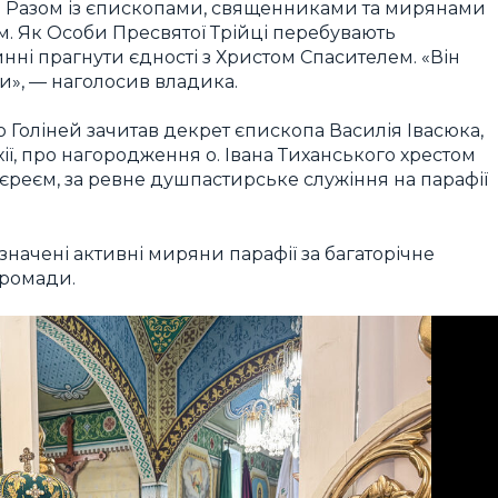
е. Разом із єпископами, священниками та мирянами
м. Як Особи Пресвятої Трійці перебувають
инні прагнути єдності з Христом Спасителем. «Він
и», — наголосив владика.
о Голіней зачитав декрет єпископа Василія Івасюка,
ї, про нагородження о. Івана Тиханського хрестом
єреєм, за ревне душпастирське служіння на парафії
начені активні миряни парафії за багаторічне
громади.