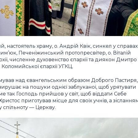
, настоятель храму, о. Андрій Квік, синкел у справах
им’юк, Печеніжинський протопресвітер, о. Віталій
ії, численне духовенство єпархії та диякон Дмитро
Коломийської єпархії УГКЦ.
умував над євангельським образом Доброго Пастиря,
вирушає на пошуки однієї заблуканої, щоб урятувати
аме так Господь прийшов у світ, щоб віддати Себе
Христос приготував місце для своїх учнів, а зіслання
у спільноту — Церкву.