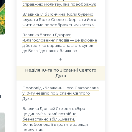
справжню молитву, яка преображує
Владика Гліб Лончина: Коли будемо
слухати Боже Слово і зберігати його,
житимемо переображеним життям
Владика Богдан Дзюрах:
«Благословення плодів — це духовне
дійство, яке виражає наш стосунок
до Бога і до наших ближніх»
Неділя 10-та по Зісланні Святого
Духа
Проповідь Блаженнішого Святослава
у 10-ту неділю по Зісланні Святого
м
Духа
Владика Діонісій Ляхович: «Віра —
це динамізм, який потрібно
безнастанно збільшувати,
бо небезпека її втратити завжди
присутня»