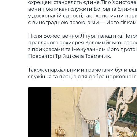
охрещені становлять єдине Тіло Христов
вони покликані служити Богові та ближні
у досконалій єдності, так і християни пов
є виноградною лозою, а ми — Його гілкам
Після Божественної Літургії владика Петр
правлячого архиєрея Коломийської єпархі
з прикрасами та іменуванням його протоі
Пресвятої Трійці села Товмачик.
Також єпархіальними грамотами були відз
служіння та працю для добра церковної 