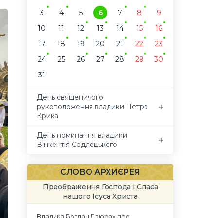
3
4
5
6
7
8
9
10
11
12
13
14
15
16
17
18
19
20
21
22
23
24
25
26
27
28
29
30
31
День священичого
рукоположення владики Петра
Крика
День поминання владики
Вінкентія Седлецького
СЛОВО АРХИЄРЕЯ
Преображення Господа і Спаса
нашого Ісуса Христа
Владика Богдан Дзюрах про