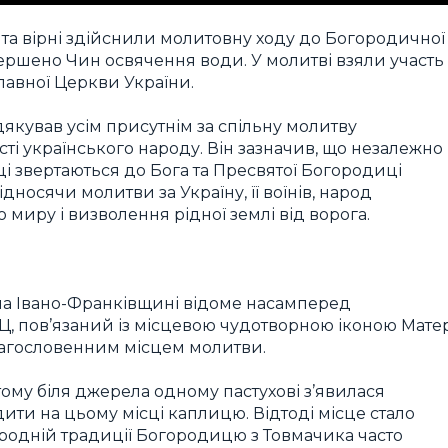
 та вірні здійснили молитовну ходу до Богородичної
ершено Чин освячення води. У молитві взяли участь
авної Церкви України.
якував усім присутнім за спільну молитву
сті українського народу. Він зазначив, що незалежно
ці звертаються до Бога та Пресвятої Богородиці
дносячи молитви за Україну, її воїнів, народ
иру і визволення рідної землі від ворога.
на Івано-Франківщині відоме насамперед
, пов’язаний із місцевою чудотворною іконою Матер
благословенним місцем молитви.
тому біля джерела одному пастухові з’явилася
ти на цьому місці каплицю. Відтоді місце стало
родній традиції Богородицю з Товмачика часто