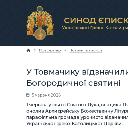
СИНОД ЄПИСК
Української Греко-Католиць
Прес-центр
Новини та анонси
У Товмачику відзначил
Богородичної святині
5 червня 2026
1 червня, у свято Святого Духа, владика 
очолив Архиєрейську Божественну Літургі
парафіяльна громада урочисто відзначила
Української Греко-Католицької Церкви.