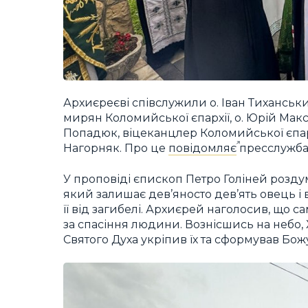
Архиєреєві співслужили о. Іван Тиханський
мирян Коломийської єпархії, о. Юрій Макс
Попадюк, віцеканцлер Коломийської єпарх
Нагорняк. Про це
повідомляє
пресслужба 
У проповіді єпископ Петро Голіней розд
який залишає дев’яносто дев’ять овець і 
її від загибелі. Архиєрей наголосив, що с
за спасіння людини. Вознісшись на небо, 
Святого Духа укріпив їх та сформував Бож