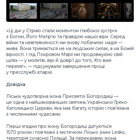
«Ці дні у Стрию стали моментом глибокої зустрічі
з Богом, Його Матір’ю та правдою нашої віри. Серед
війни та невпевненості ми знову побачили: надія —
жива. Вона тримається не на людських силах, а на Божій
вірності. І під Покровом Марії ми продовжуємо свій
шлях — у молитві, вірі й довір’ї до того, Хто вже
переміг», — підсумували завершення прощі
у пресслужбі єпархії.
Довідка
Ліська чудотворна ікона Пресвятої Богородиці —
це одна з найшанованіших святинь Української Греко-
Католицької Церкви, яка має багату історію і пов’язана
з численними чудесами.
Перші згадки про ікону Богородиці датуються
1570 роком і пов’язані з містечком Лісько (нині Lesko,
територія сучасної Польщі). За переказами, ікона