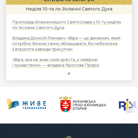
Неділя 10-та по Зісланні Святого Духа
Проповідь Блаженнішого Святослава у 10-ту неділю
по Зісланні Святого Духа
Владика Діонісій Ляхович: «Віра — це динамізм, який
потрібно безнастанно збільшувати, бо небезпека
її втратити завжди присутня»
«Віра, яка не знає сили хреста, є невірою
і лукавством», — владика Ярослав Приріз