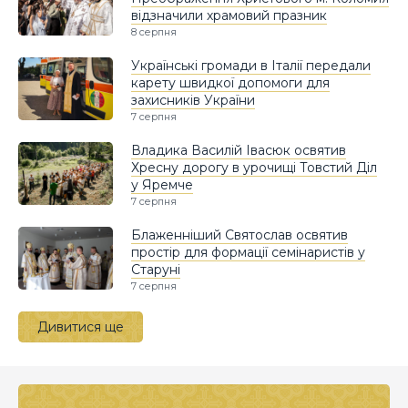
відзначили храмовий празник
8 серпня
Українські громади в Італії передали
карету швидкої допомоги для
захисників України
7 серпня
Владика Василій Івасюк освятив
Хресну дорогу в урочищі Товстий Діл
у Яремче
7 серпня
Блаженніший Святослав освятив
простір для формації семінаристів у
Старуні
7 серпня
Дивитися ще