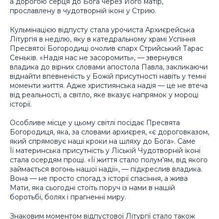
а дорогою серця до Бога через Його матір,
прославлену в чудотворній іконі у Стрию.
Кульмінацією відпусту стала урочиста Архиєрейська
Літургія в неділю, яку в катедральному храмі Успіння
Пресвятої Богородиці очолив єпарх Стрийський Тарас
Сеньків. «Надія нас не засоромить», — звернувся
владика до вірних словами апостола Павла, закликаючи
віднайти впевненість у Божій присутності навіть у темні
моменти життя. Адже християнська надія — це не втеча
від реальності, а світло, яке вказує напрямок у мороці
історії.
Особливе місце у цьому світлі посідає Пресвята
Богородиця, яка, за словами архиєрея, «є дороговказом,
який спрямовує наші кроки на шляху до Бога». Саме
Її материнська присутність у Ліській Чудотворній іконі
стала осердям прощі. «Її життя стало полум’ям, від якого
займається вогонь нашої надії», — підкреслив владика.
Вона — не просто спогад з історії спасіння, а жива
Мати, яка сьогодні стоїть поруч із нами в нашій
боротьбі, болях і прагненні миру.
Знаковим моментом відпустової Літургії стало також