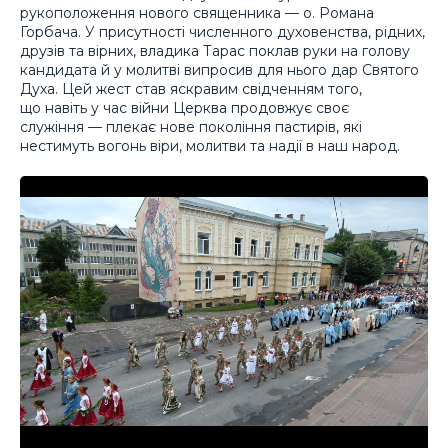
рукоположення нового священника — о. Романа
Горбача. У присутності численного духовенства, рідних,
друзів та вірних, владика Тарас поклав руки на голову
кандидата й у молитві випросив для нього дар Святого
Духа. Цей жест став яскравим свідченням того,
що навіть у час війни Церква продовжує своє
служіння — плекає нове покоління пастирів, які
нестимуть вогонь віри, молитви та надії в наш народ.