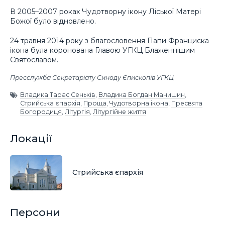
В 2005–2007 роках Чудотворну ікону Ліської Матері
Божої було відновлено.
24 травня 2014 року з благословення Папи Франциска
ікона була коронована Главою УГКЦ Блаженнішим
Святославом.
Пресслужба Секретаріату Синоду Єпископів УГКЦ
Владика Тарас Сеньків
,
Владика Богдан Манишин
,
Стрийська єпархія
,
Проща
,
Чудотворна ікона
,
Пресвята
Богородиця
,
Літургія
,
Літургійне життя
Локації
Стрийська єпархія
Персони