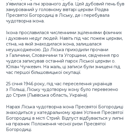
з’явилася на пні зрізаного дуба. Цей дубовий пень був
замурований у головному вівтарі церкви Різдва
Пресвятої Богородиці в Ліську, де і перебувала
чудотворна ікона.
Ікона прославилася численними зціленнями фізичних
і духовних недуг людей. Навіть під час пожеж церкви,
стіна, на якій знаходилася ікона, залишалася
неушкодженою. До Ліська приходили прочани
з Галичини, Словаччини та Угорщини, свідчення про
чудеса записував останній парох Ліської церкви о.
Юліан Чучкевич. На жаль, ці записи були знищені під
час першої більшовицької окупації.
25 січня 1946 року, під час переселення українців
з Польщі, Ліську чудотворну ікону було перевезено
до Стрия (Львівська область, Україна).
Наразі Ліська чудотворна ікона Пресвятої Богородиці
знаходиться у катедральному храмі Успіння Пресвятої
Богородиці в місті Стрий. Відпуст відбувається у липні
на празник Положення чесної ризи Пресвятої
Богородиці.