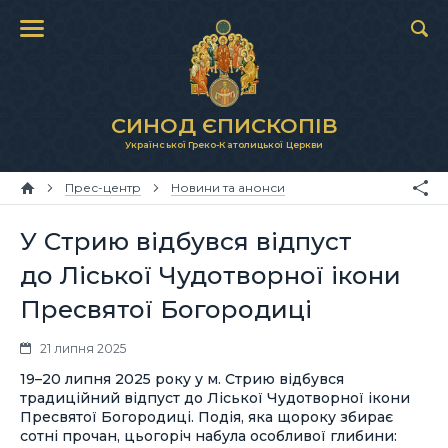
СИНОД ЄПИСКОПІВ
Української Греко-Католицької Церкви
Прес-центр
Новини та анонси
У Стрию відбувся відпуст
до Ліської Чудотворної ікони
Пресвятої Богородиці
21 липня 2025
19–20 липня 2025 року у м. Стрию відбувся
традиційний відпуст до Ліської Чудотворної ікони
Пресвятої Богородиці. Подія, яка щороку збирає
сотні прочан, цьогоріч набула особливої глибини: