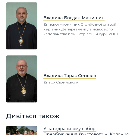
Владика Богдан Манишин
Єпископ-помічник Стрийської єпархії,
керівник Департаменту військового
капеланства при Патріаршій курії УГКЦ
Владика Тарас Сеньків
Єпарх Стрийський
Дивіться також
У катедральному соборі
Преображення Христового м. Коломия