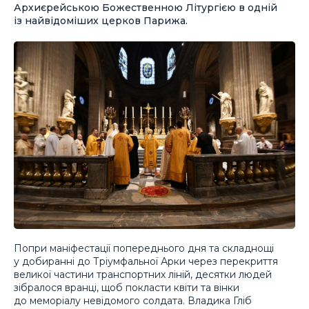
Архиєрейською Божественною Літургією в одній
iз найвідоміших церков Парижа.
Попри маніфестації попереднього дня та складнощі
у добиранні до Тріумфальної Арки через перекриття
великої частини транспортних ліній, десятки людей
зібралося вранці, щоб покласти квіти та вінки
до меморіалу невідомого солдата. Владика Гліб