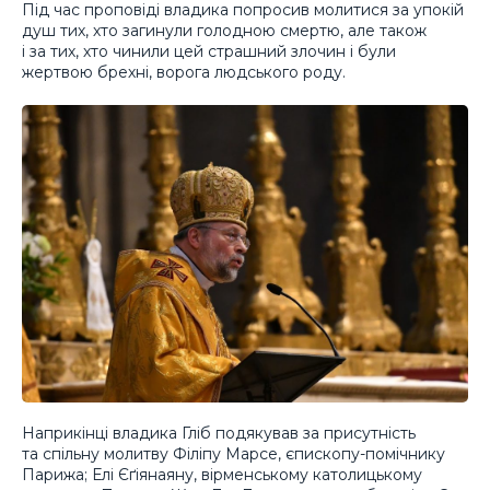
Під час проповіді владика попросив молитися за упокій
душ тих, хто загинули голодною смертю, але також
і за тих, хто чинили цей страшний злочин і були
жертвою брехні, ворога людського роду.
Наприкінці владика Гліб подякував за присутність
та спільну молитву Філіпу Марсе, єпископу-помічнику
Парижа; Елі Єґіянаяну, вірменському католицькому