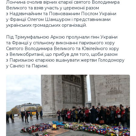
Лончина очолив вірних єпархії святого Володимира
Великого та взяв участь у церемонії разом
з Надзвичайним та Повноважним Послом України
у Франції Олегом Шамшуром і представниками
українських громадських організацій.
Під Трімумфальною Аркою пролунали гімн України
та Франції у спільному виконанні паризького хору
Святого Володимира Великого та Ювілейного хору
з Великобританії, що прибув для того, щоби разом
з Паризькою єпархією вшанувати жертви Голодомору
у Санлісі та Парижі.