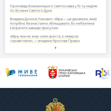
Проповідь Блаженнішого Святослава у 10-ту неділю
по Зісланні Святого Духа
Владика Діонісій Ляхович: «Віра — це динамізм, який
потрібно безнастанно збільшувати, бо небезпека
її втратити завжди присутня»
«Віра, яка не знає сили хреста, є невірою
і лукавством», — владика Ярослав Приріз