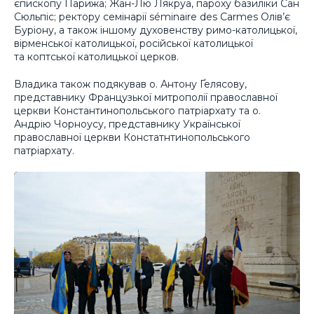
єпископу Парижа; Жан-Лю Лякруа, пароху базиліки Сан
Сюльпіс; ректору семінарії séminaire des Carmes Олів’є
Буріону, а також іншому духовенству римо-католицької,
вірменської католицької, російської католицької
та коптської католицької церков.
Владика також подякував о. Антону Ґелясову,
представнику Французької митрополії православної
церкви Константинопольського патріархату та о.
Андрію Чорноусу, представнику Української
православної церкви Констатнтинопольського
патріархату.