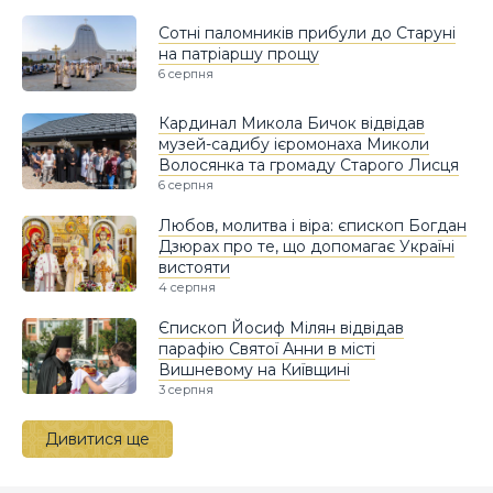
Сотні паломників прибули до Старуні
на патріаршу прощу
6 серпня
Кардинал Микола Бичок відвідав
музей-садибу ієромонаха Миколи
Волосянка та громаду Старого Лисця
6 серпня
Любов, молитва і віра: єпископ Богдан
Дзюрах про те, що допомагає Україні
вистояти
4 серпня
Єпископ Йосиф Мілян відвідав
парафію Святої Анни в місті
Вишневому на Київщині
3 серпня
Дивитися ще