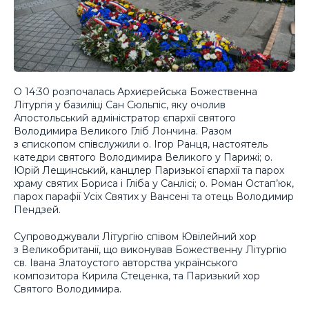
О 14:30 розпочалась Архиєрейська Божественна
Літургія у базиліці Сан Сюльпіс, яку очолив
Апостольський адміністратор єпархії святого
Володимира Великого Гліб Лончина. Разом
з єпископом співслужили о. Ігор Ранця, настоятель
катедри святого Володимира Великого у Парижі; о.
Юрій Лещинський, канцлер Паризької єпархії та парох
храму святих Бориса і Гліба у Санлісі; о. Роман Остап’юк,
парох парафії Усіх Святих у Вансені та отець Володимир
Пендзей.
Супроводжували Літургію співом Ювілейний хор
з Великобританії, що виконував Божественну Літургію
св. Івана Златоустого авторства українського
композитора Кирила Стеценка, та Паризький хор
Святого Володимира.