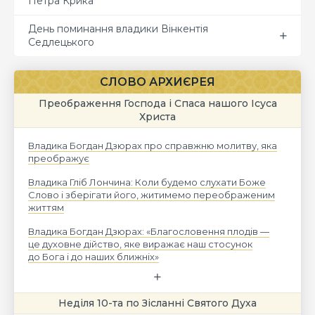
Петра Крика
День поминання владики Вінкентія
Седлецького
СЛОВО АРХИЄРЕЯ
Преображення Господа і Спаса нашого Ісуса
Христа
Владика Богдан Дзюрах про справжню молитву, яка
преображує
Владика Гліб Лончина: Коли будемо слухати Боже
Слово і зберігати його, житимемо переображеним
життям
Владика Богдан Дзюрах: «Благословення плодів —
це духовне дійство, яке виражає наш стосунок
до Бога і до наших ближніх»
Неділя 10-та по Зісланні Святого Духа