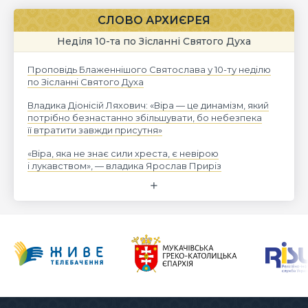
СЛОВО АРХИЄРЕЯ
Неділя 10-та по Зісланні Святого Духа
Проповідь Блаженнішого Святослава у 10-ту неділю
по Зісланні Святого Духа
Владика Діонісій Ляхович: «Віра — це динамізм, який
потрібно безнастанно збільшувати, бо небезпека
її втратити завжди присутня»
«Віра, яка не знає сили хреста, є невірою
і лукавством», — владика Ярослав Приріз