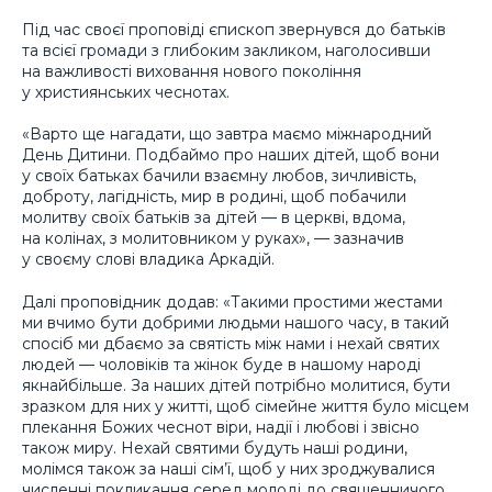
Під час своєї проповіді єпископ звернувся до батьків
та всієї громади з глибоким закликом, наголосивши
на важливості виховання нового покоління
у християнських чеснотах.
«Варто ще нагадати, що завтра маємо міжнародний
День Дитини. Подбаймо про наших дітей, щоб вони
у своїх батьках бачили взаємну любов, зичливість,
доброту, лагідність, мир в родині, щоб побачили
молитву своїх батьків за дітей — в церкві, вдома,
на колінах, з молитовником у руках», — зазначив
у своєму слові владика Аркадій.
Далі проповідник додав: «Такими простими жестами
ми вчимо бути добрими людьми нашого часу, в такий
спосіб ми дбаємо за святість між нами і нехай святих
людей — чоловіків та жінок буде в нашому народі
якнайбільше. За наших дітей потрібно молитися, бути
зразком для них у житті, щоб сімейне життя було місцем
плекання Божих чеснот віри, надії і любові і звісно
також миру. Нехай святими будуть наші родини,
молімся також за наші сім’ї, щоб у них зроджувалися
численні покликання серед молоді до священничого