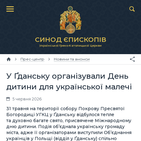
СИНОД ЄПИСКОПІВ
Української Греко-Католицької Церкви
Прес-центр
Новини та анонси
У Ґданську організували День
дитини для української малечі
5 червня 2026
31 травня на території собору Покрову Пресвятої
Богородиці УГКЦ у Ґданську відбулося тепле
та духовно багате свято, присвячене Міжнародному
дню дитини. Подія об’єднала українську громаду
міста, адже її організаторами виступили Об’єднання
українців у Польщі (відділ у Ґданську) спільно