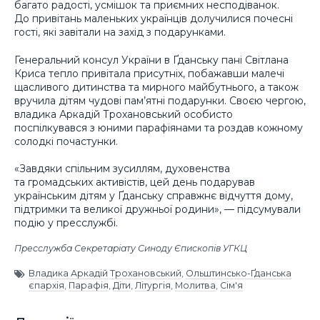
багато радості, усмішок та приємних несподіванок.
До привітань маленьких українців долучилися почесні
гості, які завітали на захід з подарунками.
Генеральний консул України в Ґданську пані Світлана
Криса тепло привітала присутніх, побажавши малечі
щасливого дитинства та мирного майбутнього, а також
вручила дітям чудові пам’ятні подарунки. Своєю чергою,
владика Аркадій Трохановський особисто
поспілкувався з юними парафіянами та роздав кожному
солодкі почастунки.
«Завдяки спільним зусиллям, духовенства
та громадських активістів, цей день подарував
українським дітям у Ґданську справжнє відчуття дому,
підтримки та великої дружньої родини», — підсумували
подію у пресслужбі.
Пресслужба Секретаріату Синоду Єпископів УГКЦ
Владика Аркадій Трохановський
,
Ольштинсько-Ґданська
єпархія
,
Парафія
,
Діти
,
Літургія
,
Молитва
,
Сім'я