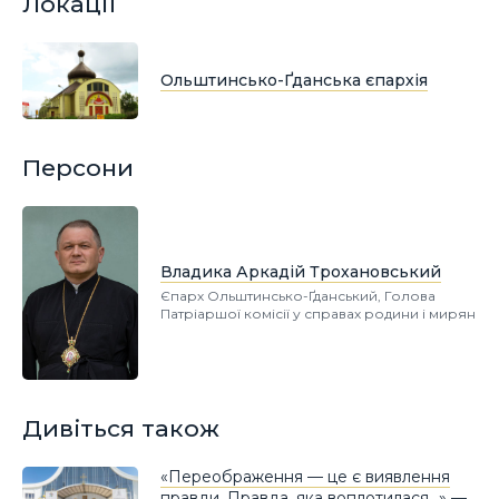
Локації
Ольштинсько-Ґданська єпархія
Персони
Владика Аркадій Трохановський
Єпарх Ольштинсько-Ґданський, Голова
Патріаршої комісії у справах родини і мирян
Дивіться також
«Переображення — це є виявлення
правди. Правда, яка воплотилася…» —