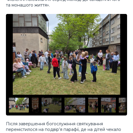
та монашого життя».
Після завершення богослужіння святкування
перемістилося на подвір’я парафії, де на дітей чекало