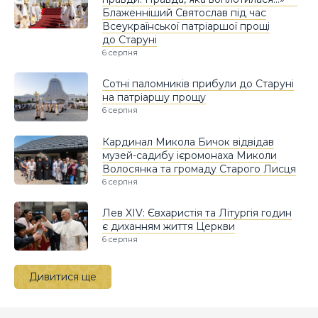
Блаженніший Святослав під час
Всеукраїнської патріаршої прощі
до Старуні
6 серпня
Сотні паломників прибули до Старуні
на патріаршу прощу
6 серпня
Кардинал Микола Бичок відвідав
музей-садибу ієромонаха Миколи
Волосянка та громаду Старого Лисця
6 серпня
Лев XIV: Євхаристія та Літургія годин
є диханням життя Церкви
6 серпня
Дивитися ще