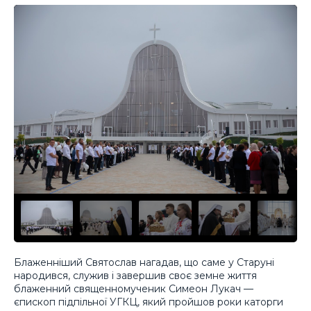
Блаженніший Святослав нагадав, що саме у Старуні
народився, служив і завершив своє земне життя
блаженний священномученик Симеон Лукач —
єпископ підпільної УГКЦ, який пройшов роки каторги