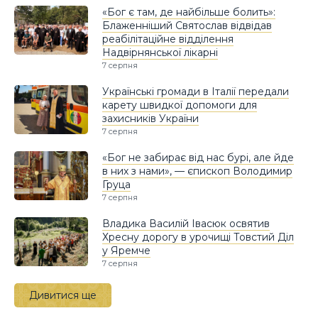
«Бог є там, де найбільше болить»:
Блаженніший Святослав відвідав
реабілітаційне відділення
Надвірнянської лікарні
7 серпня
Українські громади в Італії передали
карету швидкої допомоги для
захисників України
7 серпня
«Бог не забирає від нас бурі, але йде
в них з нами», — єпископ Володимир
Груца
7 серпня
Владика Василій Івасюк освятив
Хресну дорогу в урочищі Товстий Діл
у Яремче
7 серпня
Дивитися ще