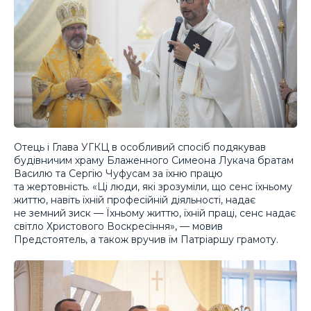
Отець і Глава УГКЦ в особливий спосіб подякував
будівничим храму Блаженного Симеона Лукача братам
Василю та Сергію Чуфусам за їхню працю
та жертовність. «Ці люди, які зрозуміли, що сенс їхньому
життю, навіть їхній професійній діяльності, надає
не земний зиск — Їхньому життю, їхній праці, сенс надає
світло Христового Воскресіння», — мовив
Предстоятель, а також вручив їм Патріаршу грамоту.