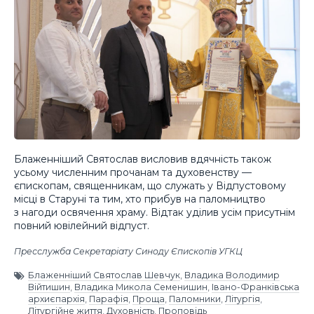
Блаженніший Святослав висловив вдячність також
усьому численним прочанам та духовенству —
єпископам, священникам, що служать у Відпустовому
місці в Старуні та тим, хто прибув на паломництво
з нагоди освячення храму. Відтак уділив усім присутнім
повний ювілейний відпуст.
Пресслужба Секретаріату Синоду Єпископів УГКЦ
Блаженніший Святослав Шевчук
,
Владика Володимир
Війтишин
,
Владика Микола Семенишин
,
Івано-Франківська
архиєпархія
,
Парафія
,
Проща
,
Паломники
,
Літургія
,
Літургійне життя
,
Духовність
,
Проповідь