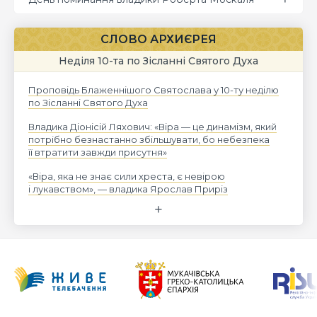
СЛОВО АРХИЄРЕЯ
Неділя 10-та по Зісланні Святого Духа
Проповідь Блаженнішого Святослава у 10-ту неділю
по Зісланні Святого Духа
Владика Діонісій Ляхович: «Віра — це динамізм, який
потрібно безнастанно збільшувати, бо небезпека
її втратити завжди присутня»
«Віра, яка не знає сили хреста, є невірою
і лукавством», — владика Ярослав Приріз