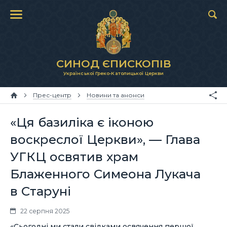
СИНОД ЄПИСКОПІВ
Української Греко-Католицької Церкви
Прес-центр
Новини та анонси
«Ця базиліка є іконою
воскреслої Церкви», — Глава
УГКЦ освятив храм
Блаженного Симеона Лукача
в Старуні
22 серпня 2025
«Сьогодні ми стали свідками освячення першої