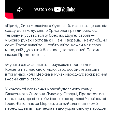
«Прихід Сина Чоловічого буде як блискавка, що сяє від
сходу до заходу: світло Христової правди розсіює
темряву й усуває всяку брехню. Друге: історія —
у Божих руках; Господь є її Пан і Творець, її найглибший
сенс. Третє: чувайте — тобто дійте; кожен має свою
місію, свій духовний блокпост, поставлений Богом», —
сказав Предстоятель.
«Чувати означає діяти, — зауважив проповідник. —
Кожен з нас має свою місію, своє особисте завдання
в тому часі, коли Церква в муках народжує воскресіння
і новий світ в історії».
У контексті освячення новозбудованого храму
Блаженного Симеона Лукача у Старуні, Предстоятель
наголосив, що він є ніби іконою воскреслої Української
Греко-Католицької Церкви, яка вийшла з катакомб
переслідувань і принесла надію українському народові.