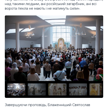
над такими людьми, ані російський загарбник, ані всі
ворота пекла не мають і не матимуть сили».
Завершуючи проповідь, Блаженніший Святослав