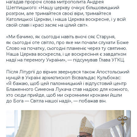
нагадав пророчі слова митрополита Андрея
Шептицького: «Нашу церкву очікує більшовицький
розгром, але тримайтеся своєї віри, тримайтеся
Католицької Церкви, і наша Церква воскресне, і у всій
своїй славі і красі засяє на цілий світ».
«Ми бачимо, як сьогодні навіть вночі сяє Старуня,
як сьогодні оте світло, про яке ми почали слухати Боже
Слово на початку, сьогодні пламеніє через ту святиню.
Наша Церква воскресла, і це воскресіння є завдатком
надії на перемогу України», — підсумував Глава УГКЦ.
Після Літургії до вірних звернувся також Апостольський
нунцій в Україні архиєпископ Вісвальдас Кульбокас:
«Я бажаю, щоб цей паломницький і відпустовий центр
Блаженного Симеона Лукача став надією для кожного,
хто сюди прийде, щоб ми скромними кроками йшли
до Бога — Світла нашої надії», — побажав він.