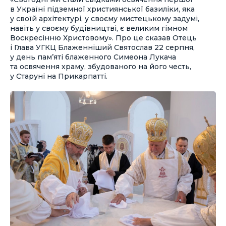
в Україні підземної християнської базиліки, яка
у своїй архітектурі, у своєму мистецькому задумі,
навіть у своєму будівництві, є великим гімном
Воскресінню Христовому». Про це сказав Отець
і Глава УГКЦ Блаженніший Святослав 22 серпня,
у день пам’яті блаженного Симеона Лукача
та освячення храму, збудованого на його честь,
у Старуні на Прикарпатті.