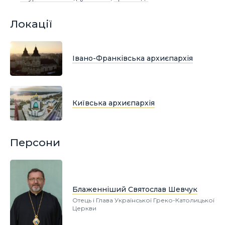
Локації
Івано-Франківська архиєпархія
Київська архиєпархія
Персони
Блаженніший Святослав Шевчук
Отець і Глава Української Греко-Католицької
Церкви