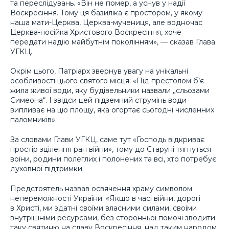
та переслідувань. «Він не помер, а уснув у надії
Воскресіння. Тому ця базиліка є простором, у якому
наша мати-Церква, Церква-мучениця, але водночас
Церква-носійка Христового Воскресіння, хоче
передати надію майбутнім поколінням», — сказав Глава
УГКЦ.
Окрім цього, Патріарх звернув увагу на унікальні
особливості цього святого місця: «Під престолом б’є
жила живої води, яку будівельники назвали „сльозами
Симеона“. І звідси цей підземний струмінь води
випливає на цю площу, яка огортає сьогодні численних
паломників».
За словами Глави УГКЦ, саме тут «Господь відкриває
простір зцілення ран війни», тому до Старуні тягнуться
воїни, родини полеглих і полонених та всі, хто потребує
духовної підтримки.
Предстоятель назвав освячення храму символом
непереможності України: «Якщо в часі війни, дорогі
в Христі, ми здатні своїми власними силами, своїми
внутрішніми ресурсами, без сторонньої помочі зводити
таку святиню на славу Воскресіння, над таким народом,