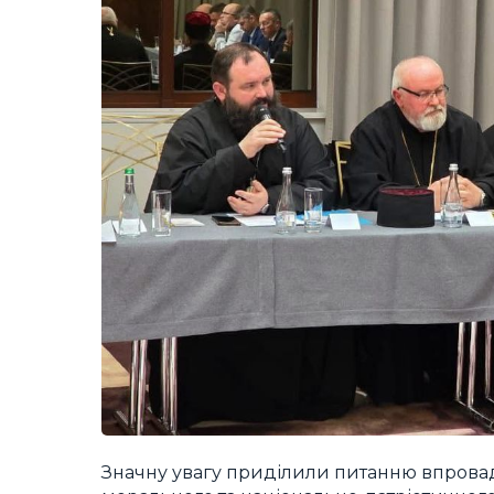
Значну увагу приділили питанню впровадж