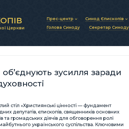
ОПІВ
Прес-центр
Синод Єпископів
Голова Синоду
Секретар Синоду
кої Церкви
Новини та анонси
Статут Синоду Єписко
Інтерв’ю та коментарі
Регламент Синоду Єп
Проповіді та промови
Положення про Голов
Молитовне прикликанн
Синодальні органи
Секретаріат Синоду
Контактна інформація
а об’єднують зусилля заради
 духовності
углий стіл «Християнські цінності — фундамент
дних депутатів, єпископів, священників основних
ів та громадських діячів для обговорення ролі
 майбутнього українського суспільства. Ключовими