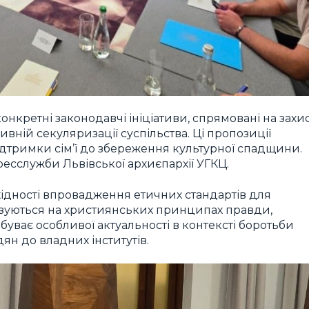
нкретні законодавчі ініціативи, спрямовані на захи
вній секуляризації суспільства. Ці пропозиції
дтримки сім’ї до збереження культурної спадщини.
есслужби Львівської архиєпархії УГКЦ.
дності впровадження етичних стандартів для
базуються на християнських принципах правди,
абуває особливої актуальності в контексті боротьби
ян до владних інститутів.