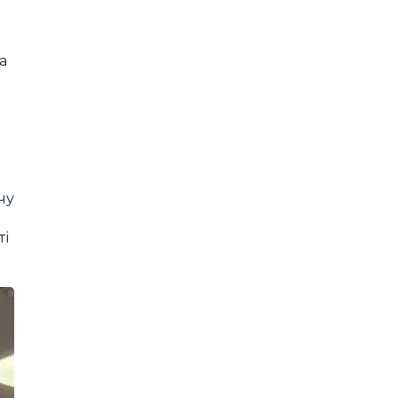
и
а
чу
ті