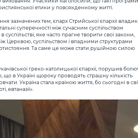
о виховання. Учасники наголосили, що такі програм
ристиянської етики у повсякденному житті.
ня зазначених тем, єпарх Стрийської єпархії владик
тальні суперечності між сучасним суспільством
суспільстві, яке часто прагне творити свої закони,
між Церквою, суспільством і владними структурами
отистояння. Та саме це може стати рушійною силою
ачівської греко-католицької єпархії, порушив болю
, що в Україні щороку проводять страшну кількість
вчати. Україна стала країною життя, бо сьогодні в сві
і, евтаназії».