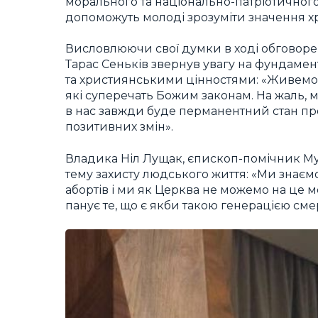
морального та національно-патріотичног
допоможуть молоді зрозуміти значення х
Висловлюючи свої думки в ході обговорен
Тарас Сеньків звернув увагу на фундамен
та християнськими цінностями: «Живемо в 
які суперечать Божим законам. На жаль, 
в нас завжди буде перманентний стан пр
позитивних змін».
Владика Ніл Лущак, єпископ-помічник Мук
тему захисту людського життя: «Ми знаємо
абортів і ми як Церква не можемо на це мо
панує те, що є якби такою генерацією смерт