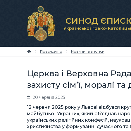
СИНОД ЄПИСК
Української Греко-Католиць
Прес-центр
Новини та анонси
Церква і Верховна Рад
захисту сім’ї, моралі та
20 червня 2025
12 червня 2025 року у Львові відбувся кр
майбутньої України», який об’єднав наро
українських релігійних конфесій, науковц
християнства у формуванні сучасного та