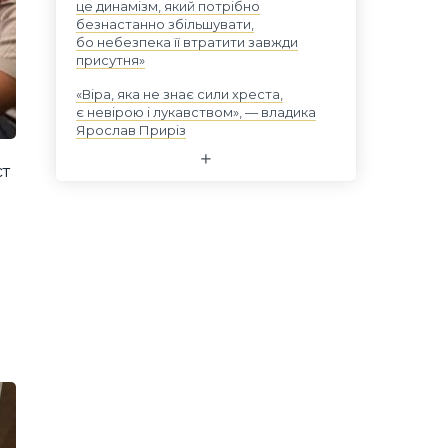
це динамізм, який потрібно
безнастанно збільшувати,
бо небезпека її втратити завжди
присутня»
«Віра, яка не знає сили хреста,
є невірою і лукавством», — владика
Ярослав Приріз
ст