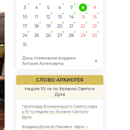
3
4
5
6
7
8
9
10
11
12
13
14
15
16
17
18
19
20
21
22
23
24
25
26
27
28
29
30
31
День поминання владики
Антонія Ангеловича
СЛОВО АРХИЄРЕЯ
Неділя 10-та по Зісланні Святого
Духа
Проповідь Блаженнішого Святослава
у 10-ту неділю по Зісланні Святого
Духа
Владика Діонісій Ляхович: «Віра —