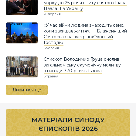
марку до 25-річчя візиту святого Івана
Павла ІІ в Україну
28 червня
«У час війни людина знаходить сенс,
коли захищає життя», — Блаженніший
Святослав на зустрічі «Окопний
Господь»
6 червня
Єпископ Володимир Груца очолив
загальноміську екуменічну молитву
з нагоди 770-річчя Львова
5 травня
Дивитися ще
МАТЕРІАЛИ СИНОДУ
ЄПИСКОПІВ 2026