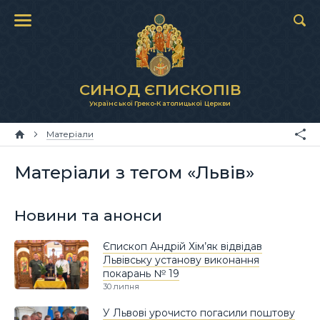
СИНОД ЄПИСКОПІВ
Української Греко-Католицької Церкви
Матеріали
Матеріали з тегом «Львів»
Новини та анонси
Єпископ Андрій Хім’як відвідав
Львівську установу виконання
покарань № 19
30 липня
У Львові урочисто погасили поштову