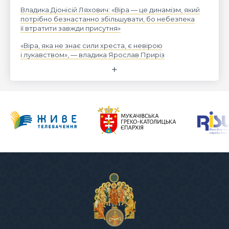
Владика Діонісій Ляхович: «Віра — це динамізм, який
потрібно безнастанно збільшувати, бо небезпека
її втратити завжди присутня»
«Віра, яка не знає сили хреста, є невірою
і лукавством», — владика Ярослав Приріз