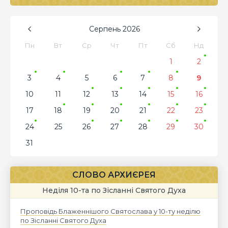
Серпень
2026
Пн
Вт
Ср
Чт
Пт
Сб
Нд
1
2
3
4
5
6
7
8
9
10
11
12
13
14
15
16
17
18
19
20
21
22
23
24
25
26
27
28
29
30
31
СЛОВО АРХИЄРЕЯ
Неділя 10-та по Зісланні Святого Духа
Проповідь Блаженнішого Святослава у 10-ту неділю
по Зісланні Святого Духа