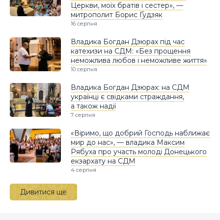
Церкви, моїх братів і сестер», —
митрополит Борис Ґудзяк
16 серпня
Владика Богдан Дзюрах під час
катехизи на СДМ: «Без прощення
неможлива любов і неможливе життя»
10 серпня
Владика Богдан Дзюрах: на СДМ
українці є свідками страждання,
а також надії
7 серпня
«Віримо, що добрий Господь наближає
мир до нас», — владика Максим
Рябуха про участь молоді Донецького
екзархату на СДМ
4 серпня
Дивитися ще