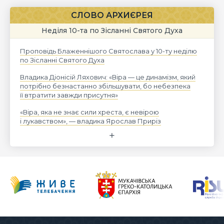
СЛОВО АРХИЄРЕЯ
Неділя 10-та по Зісланні Святого Духа
Проповідь Блаженнішого Святослава у 10-ту неділю
по Зісланні Святого Духа
Владика Діонісій Ляхович: «Віра — це динамізм, який
потрібно безнастанно збільшувати, бо небезпека
її втратити завжди присутня»
«Віра, яка не знає сили хреста, є невірою
і лукавством», — владика Ярослав Приріз