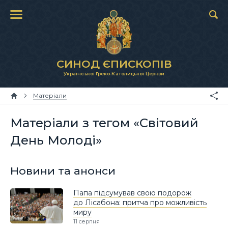
СИНОД ЄПИСКОПІВ
Української Греко-Католицької Церкви
Матеріали
Матеріали з тегом «Світовий
День Молоді»
Новини та анонси
Папа підсумував свою подорож
до Лісабона: притча про можливість
миру
11 серпня