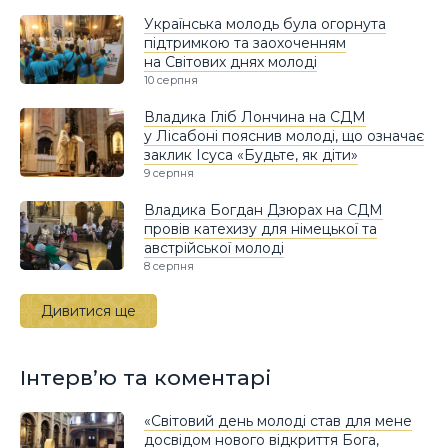
Українська молодь була огорнута
підтримкою та заохоченням
на Світових днях молоді
10 серпня
Владика Гліб Лончина на СДМ
у Лісабоні пояснив молоді, що означає
заклик Ісуса «Будьте, як діти»
9 серпня
Владика Богдан Дзюрах на СДМ
провів катехизу для німецької та
австрійської молоді
8 серпня
Дивитися ще
Інтерв’ю та коментарі
«Світовий день молоді став для мене
досвідом нового відкриття Бога,