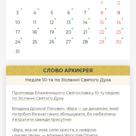
1
2
3
4
5
6
7
8
9
10
11
12
13
14
15
16
17
18
19
20
21
22
23
24
25
26
27
28
29
30
31
СЛОВО АРХИЄРЕЯ
Неділя 10-та по Зісланні Святого Духа
Проповідь Блаженнішого Святослава у 10-ту неділю
по Зісланні Святого Духа
Владика Діонісій Ляхович: «Віра — це динамізм, який
потрібно безнастанно збільшувати, бо небезпека
її втратити завжди присутня»
«Віра, яка не знає сили хреста, є невірою
і лукавством», — владика Ярослав Приріз