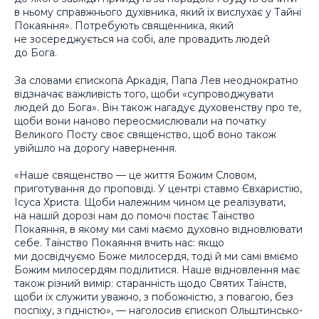
в ньому справжнього духівника, який їх вислухає у Тайні
Покаяння». Потребують священника, який
не зосереджується на собі, але провадить людей
до Бога.
За словами єпископа Аркадія, Папа Лев неоднократно
відзначає важливість того, щоби «супроводжувати
людей до Бога». Він також нагадує духовенству про те,
щоби вони наново переосмислювали на початку
Великого Посту своє священство, щоб воно також
увійшло на дорогу навернення.
«Наше священство — це життя Божим Словом,
приготування до проповіді. У центрі ставмо Євхаристію,
Ісуса Христа. Щоби належним чином це реалізувати,
на нашій дорозі нам до помочі постає Таїнство
Покаяння, в якому ми самі маємо духовно відновлювати
себе. Таїнство Покаяння вчить нас: якщо
ми досвідчуємо Боже милосердя, тоді й ми самі вміємо
Божим милосердям поділитися. Наше відновлення має
також різний вимір: старанність щодо Святих Таїнств,
щоби їх служити уважно, з побожністю, з повагою, без
поспіху, з гідністю», — наголосив єпископ Ольштинсько-