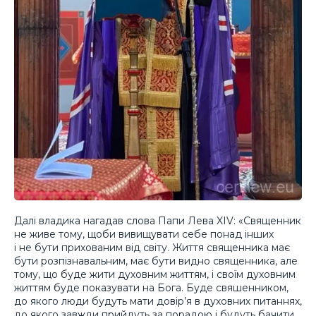
Далі владика нагадав слова Папи Лева XIV: «Священник
не живе тому, щоби вивищувати себе понад інших
і не бути прихованим від світу. Життя священника має
бути розпізнавальним, має бути видно священника, але
тому, що буде жити духовним життям, і своїм духовним
життям буде показувати на Бога. Буде свяшенником,
до якого люди будуть мати довір’я в духовних питаннях,
до якого завжди прийдуть за порадою і будуть бачити