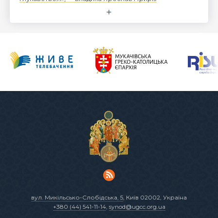
вул. Микільсько-Слобідська, 5
, Київ 02002, Україна
+380 (44) 541-11-14
,
synod@ugcc.org.ua