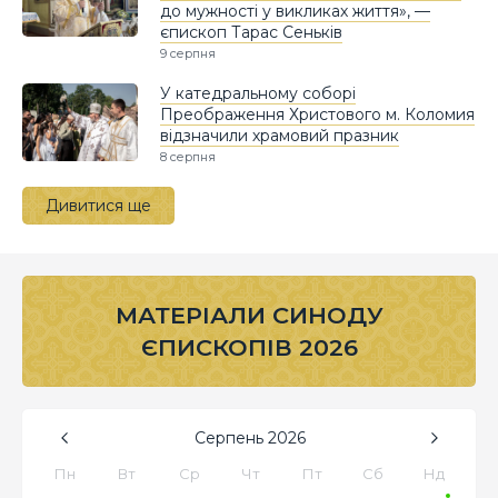
до мужності у викликах життя», —
єпископ Тарас Сеньків
9 серпня
У катедральному соборі
Преображення Христового м. Коломия
відзначили храмовий празник
8 серпня
Дивитися ще
МАТЕРІАЛИ СИНОДУ
ЄПИСКОПІВ 2026
Серпень
2026
Пн
Вт
Ср
Чт
Пт
Сб
Нд