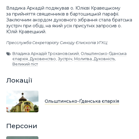
Владика Аркадій подякував о. Юлієві Кравецькому
за прийняття священників в бартошицькій парафії.
Заключним акордом духовного зібрання стала братська
зустріч при обіді, на який усіх присутніх запросив о.
Юлій Кравецький.
Пресслужба Секретаріату Синоду Єпископів УГКЦ
Владика Аркадій Трохановський
,
Ольштинсько-Ґданська
єпархія
,
Духовенство
,
Зустріч
,
Молитва
,
Духовність
,
Великий піст
Локації
Ольштинсько-Ґданська єпархія
Персони