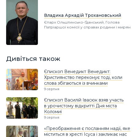
Владика Аркадій Трохановський
Єпарх Ольштинсько-Ґданський, Голова
Патріаршої комісії у справах родини і мирян
Дивіться також
Єпископ Венедикт Венедикт:
Християнство переконує тоді, коли
слова збігаються із вчинками
9 серпня
Єпископ Василій Івасюк взяв участь
в урочистому відкритті Дня міста
Коломиї
9 серпня
«Преображення є посланням надії, яке
міститься в хресті Ісуса і закликає нас