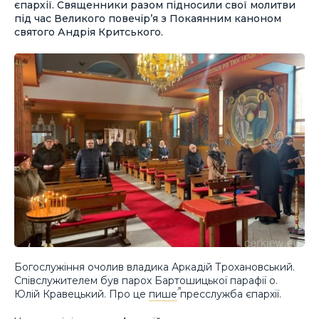
єпархії. Священники разом підносили свої молитви
під час Великого повечір’я з Покаянним каноном
святого Андрія Критського.
Богослужіння очолив владика Аркадій Трохановський.
Співслужителем був парох Бартошицької парафії о.
Юлій Кравецький. Про це
пише
пресслужба єпархії.