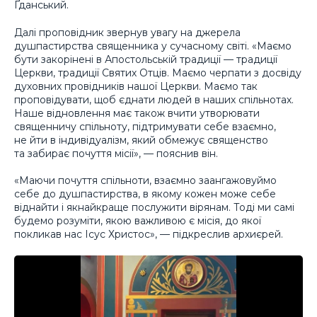
Ґданський.
Далі проповідник звернув увагу на джерела
душпастирства священника у сучасному світі. «Маємо
бути закорінені в Апостольській традиції — традиції
Церкви, традиції Святих Отців. Маємо черпати з досвіду
духовних провідників нашої Церкви. Маємо так
проповідувати, щоб єднати людей в наших спільнотах.
Наше відновлення має також вчити утворювати
священничу спільноту, підтримувати себе взаємно,
не йти в індивідуалізм, який обмежує священство
та забирає почуття місії», — пояснив він.
«Маючи почуття спільноти, взаємно заангажовуймо
себе до душпастирства, в якому кожен може себе
віднайти і якнайкраще послужити вірянам. Тоді ми самі
будемо розуміти, якою важливою є місія, до якої
покликав нас Ісус Христос», — підкреслив архиєрей.