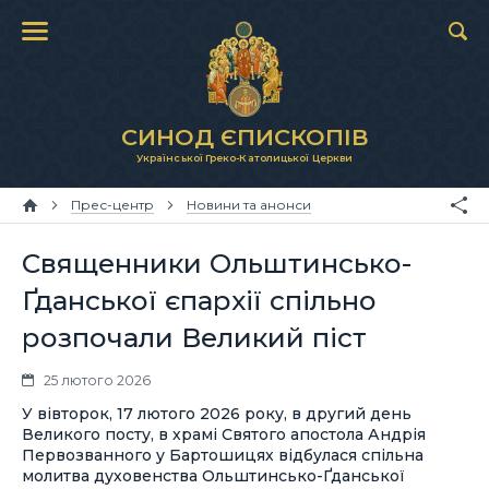
СИНОД ЄПИСКОПІВ
Української Греко-Католицької Церкви
Прес-центр
Новини та анонси
Священники Ольштинсько-
Ґданської єпархії спільно
розпочали Великий піст
25 лютого 2026
У вівторок, 17 лютого 2026 року, в другий день
Великого посту, в храмі Святого апостола Андрія
Первозванного у Бартошицях відбулася спільна
молитва духовенства Ольштинсько-Ґданської