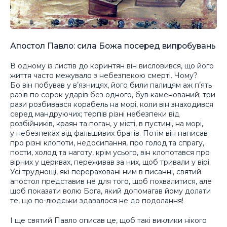
Апостол Павло: сила Божа посеред випробувань
В одному із листів до коринтян він висловився, що його
життя часто межувало з небезпекою смерті. Чому?
Бо він побував у вʼязницях, його били палицям аж пʼять
разів по сорок ударів без одного, був каменований; три
рази розбивався корабель на морі, коли він знаходився
серед мандруючих; терпів різні небезпеки від
розбійників, краян та поган, у місті, в пустині, на морі,
у небезпеках від фальшивих братів. Потім він написав
про різні клопоти, недосипання, про голод та спрагу,
пости, холод та наготу, крім усього, він клопотався про
вірних у церквах, переживав за них, щоб тривали у вірі.
Усі труднощі, які перераховані ним в писанні, святий
апостол представив не для того, щоб похвалитися, але
щоб показати волю Бога, який допомагав йому долати
те, що по-людськи здавалося не до подолання!
І ще святий Павло описав це, щоб такі виклики нікого