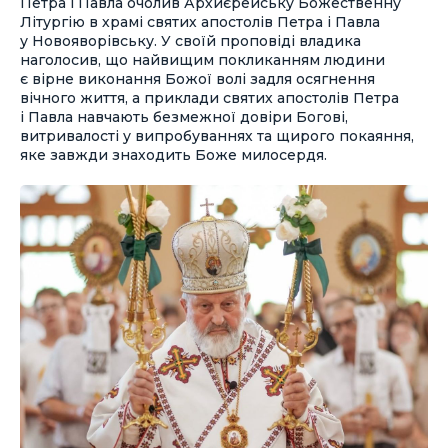
Петра і Павла очолив Архиєрейську Божественну
Літургію в храмі святих апостолів Петра і Павла
у Новояворівську. У своїй проповіді владика
наголосив, що найвищим покликанням людини
є вірне виконання Божої волі задля осягнення
вічного життя, а приклади святих апостолів Петра
і Павла навчають безмежної довіри Богові,
витривалості у випробуваннях та щирого покаяння,
яке завжди знаходить Боже милосердя.