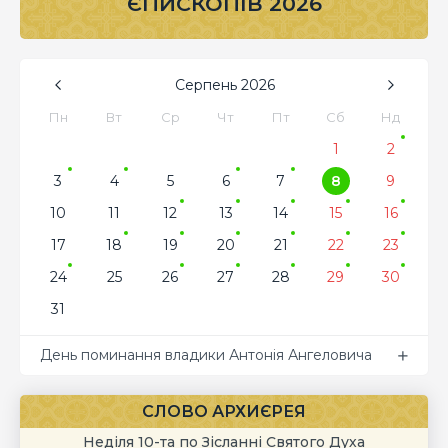
ЄПИСКОПІВ 2026
Серпень
2026
Пн
Вт
Ср
Чт
Пт
Сб
Нд
1
2
3
4
5
6
7
8
9
10
11
12
13
14
15
16
17
18
19
20
21
22
23
24
25
26
27
28
29
30
31
День поминання владики Антонія Ангеловича
СЛОВО АРХИЄРЕЯ
Неділя 10-та по Зісланні Святого Духа