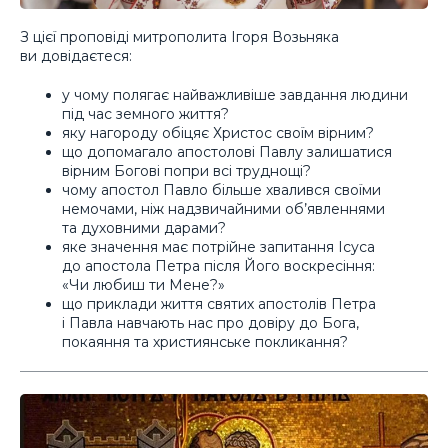
З цієї проповіді митрополита Ігоря Возьняка
ви довідаєтеся:
у чому полягає найважливіше завдання людини
під час земного життя?
яку нагороду обіцяє Христос своїм вірним?
що допомагало апостолові Павлу залишатися
вірним Богові попри всі труднощі?
чому апостол Павло більше хвалився своїми
немочами, ніж надзвичайними об’явленнями
та духовними дарами?
яке значення має потрійне запитання Ісуса
до апостола Петра після Його воскресіння:
«Чи любиш ти Мене?»
що приклади життя святих апостолів Петра
і Павла навчають нас про довіру до Бога,
покаяння та християнське покликання?