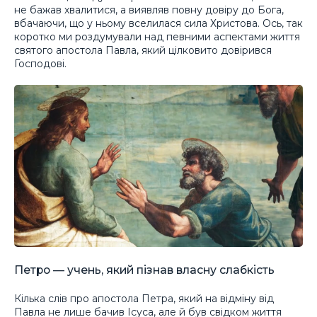
не бажав хвалитися, а виявляв повну довіру до Бога,
вбачаючи, що у ньому вселилася сила Христова. Ось, так
коротко ми роздумували над певними аспектами життя
святого апостола Павла, який цілковито довірився
Господові.
Петро — учень, який пізнав власну слабкість
Кілька слів про апостола Петра, який на відміну від
Павла не лише бачив Ісуса, але й був свідком життя