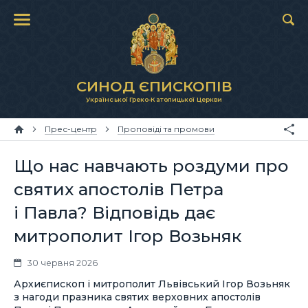
СИНОД ЄПИСКОПІВ
Української Греко-Католицької Церкви
Прес-центр
Проповіді та промови
Що нас навчають роздуми про
святих апостолів Петра
і Павла? Відповідь дає
митрополит Ігор Возьняк
30 червня 2026
Архиєпископ і митрополит Львівський Ігор Возьняк
з нагоди празника святих верховних апостолів