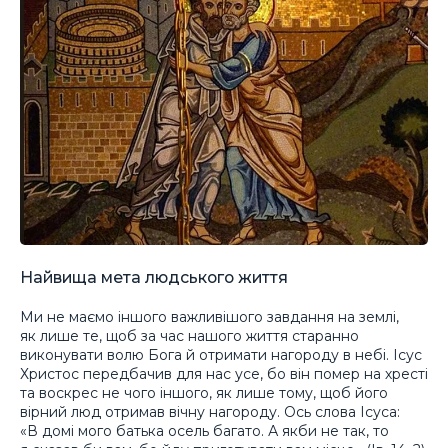
Найвища мета людського життя
Ми не маємо іншого важливішого завдання на землі,
як лише те, щоб за час нашого життя старанно
виконувати волю Бога й отримати нагороду в небі. Ісус
Христос передбачив для нас усе, бо він помер на хресті
та воскрес не чого іншого, як лише тому, щоб його
вірний люд отримав вічну нагороду. Ось слова Ісуса:
«В домі мого батька осель багато. А якби не так, то