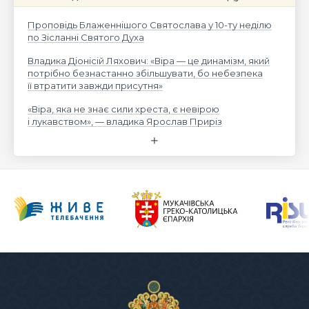
Проповідь Блаженнішого Святослава у 10-ту неділю
по Зісланні Святого Духа
Владика Діонісій Ляхович: «Віра — це динамізм, який
потрібно безнастанно збільшувати, бо небезпека
її втратити завжди присутня»
«Віра, яка не знає сили хреста, є невірою
і лукавством», — владика Ярослав Приріз