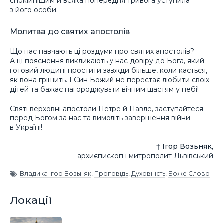
спокійнішим й всяка попередня тривога уступила
з його особи.
Молитва до святих апостолів
Що нас навчають ці роздуми про святих апостолів?
А ці пояснення викликають у нас довіру до Бога, який
готовий людині простити завжди більше, коли кається,
як вона грішить. І Син Божий не перестає любити своїх
дітей та бажає нагороджувати вічним щастям у небі!
Святі верховні апостоли Петре й Павле, заступайтеся
перед Богом за нас та вимоліть завершення війни
в Україні!
† Ігор Возьняк,
архиєпископ і митрополит Львівський
Владика Ігор Возьняк
,
Проповідь
,
Духовність
,
Боже Слово
Локації