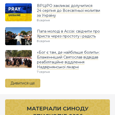
ВРЦіРО закликає долучитися
24 серпня до Всесвітньої молитви
за Україну
8 серпня
Папа молоді в Ассізі: свідчити про
Христа через простоту і радість
8 серпня
«Бог є там, де найбільше болить»:
Блаженніший Святослав відвідав
реабілітаційне відділення
Надвірнянської лікарні
7 серпня
Дивитися ще
МАТЕРІАЛИ СИНОДУ