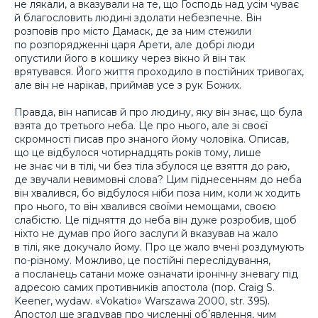
не лякали, а вказували на те, що Господь над усім чуває
й благословить людині здолати небезпечне. Він
розповів про місто Дамаск, де за ним стежили
по розпорядженні царя Арети, але добрі люди
опустили його в кошику через вікно й він так
врятувався. Його життя проходило в постійних тривогах,
але він не нарікав, приймав усе з рук Божих.
Правда, він написав й про людину, яку він знає, що була
взята до третього неба. Це про нього, але зі своєї
скромності писав про знаного йому чоловіка. Описав,
що це відбулося чотирнадцять років тому, лише
не знає чи в тілі, чи без тіла збулося це взяття до раю,
де звучали невимовні слова? Цим піднесенням до неба
він хвалився, бо відбулося ніби поза ним, коли ж ходить
про нього, то він хвалився своїми немощами, своєю
слабістю. Це підняття до неба він дуже розробив, щоб
ніхто не думав про його заслуги й вказував на жало
в тілі, яке докучало йому. Про це жало вчені роздумують
по-різному. Можливо, це постійні переслідування,
а посланець сатани може означати іронічну зневагу під
адресою самих противників апостола (пор. Craig S.
Keener, wydaw. «Vokatio» Warszawa 2000, str. 395).
Апостол ще згадував про численні обʼявлення, чим