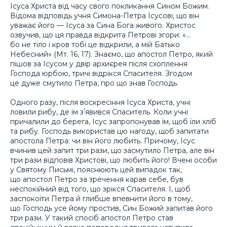
Ісуса Христа від часу свого покликання Сином Божим.
Відома відповідь учня Симона-Петра Ісусові, що він
уважає його — Ісуса за Сина Бога живого. Христос
озвучив, що ця правда відкрита Петрові згори: «…
бо не тіло і кров тобі це відкрили, а мій Батько
Небесний» (Мт. 16, 17). Знаємо, що апостол Петро, який
пішов за Ісусом у двір архиєрея після схоплення
Господа юрбою, тричі відрікся Спасителя. Згодом
це дуже смутило Петра, про що знав Господь.
Одного разу, після воскресіння Ісуса Христа, учні
ловили рибу, де їм зʼявився Спаситель. Коли учні
причалили до берега, Ісус запропонував їм, щоб їли хліб
та рибу. Господь використав цю нагоду, щоб запитати
апостола Петра: чи він його любить. Причому, Ісус
вчинив цей запит три рази, що засмутило Петра, але він
три рази відповів Христові, що любить його! Вчені особи
у Святому Письмі, пояснюють цей випадок так,
що апостол Петро за зречення карав себе, був
неспокійний від того, що зрікся Спасителя. І, щоб
заспокоїти Петра й глибше впевнити його в тому,
що Господь усе йому простив, Син Божий запитав його
три рази. У такий спосіб апостол Петро став