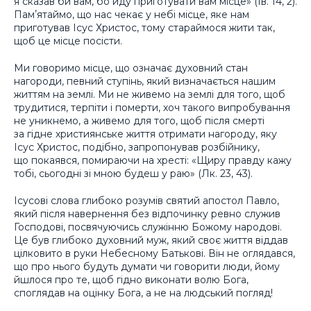
я сказав би вам, бо йду приготувати вам місце» (Ів. 14, 2).
Памʼятаймо, що нас чекає у небі місце, яке нам
приготував Ісус Христос, тому стараймося жити так,
щоб це місце посісти.
Ми говоримо місце, що означає духовний стан
нагороди, певний ступінь, який визначається нашим
життям на землі. Ми не живемо на землі для того, щоб
трудитися, терпіти і померти, хоч такого випробування
не уникнемо, а живемо для того, щоб після смерті
за гідне християнське життя отримати нагороду, яку
Ісус Христос, подібно, запропонував розбійнику,
що покаявся, помираючи на хресті: «Щиру правду кажу
тобі, сьогодні зі мною будеш у раю» (Лк. 23, 43).
Ісусові слова глибоко розумів святий апостол Павло,
який після навернення без відпочинку ревно служив
Господові, посвячуючись служінню Божому народові.
Це був глибоко духовний муж, який своє життя віддав
цілковито в руки Небесному Батькові. Він не оглядався,
що про нього будуть думати чи говорити люди, йому
йшлося про те, щоб гідно виконати волю Бога,
споглядав на оцінку Бога, а не на людський погляд!