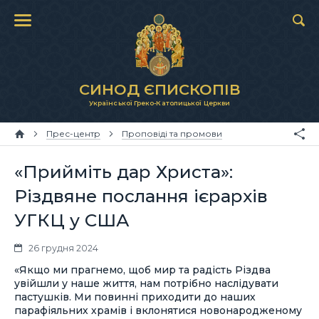
СИНОД ЄПИСКОПІВ
Української Греко-Католицької Церкви
Прес-центр
Проповіді та промови
«Прийміть дар Христа»:
Різдвяне послання ієрархів
УГКЦ у США
26 грудня 2024
«Якщо ми прагнемо, щоб мир та радість Різдва
увійшли у наше життя, нам потрібно наслідувати
пастушків. Ми повинні приходити до наших
парафіяльних храмів і вклонятися новонародженому