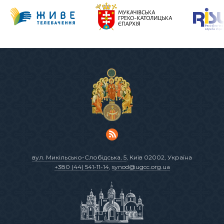
вул. Микільсько-Слобідська, 5
, Київ 02002, Україна
+380 (44) 541-11-14
,
synod@ugcc.org.ua