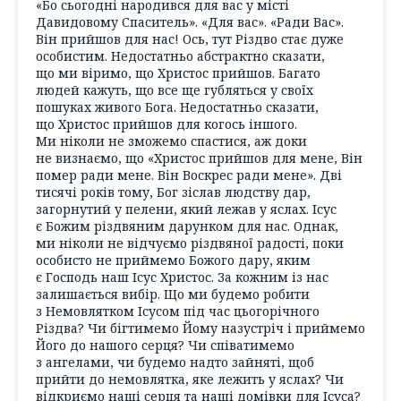
«Бо сьогодні народився для вас у місті
Давидовому Спаситель». «Для вас». «Ради Вас».
Він прийшов для нас! Ось, тут Різдво стає дуже
особистим. Недостатньо абстрактно сказати,
що ми віримо, що Христос прийшов. Багато
людей кажуть, що все ще губляться у своїх
пошуках живого Бога. Недостатньо сказати,
що Христос прийшов для когось іншого.
Ми ніколи не зможемо спастися, аж доки
не визнаємо, що «Христос прийшов для мене, Він
помер ради мене. Він Воскрес ради мене». Дві
тисячі років тому, Бог зіслав людству дар,
загорнутий у пелени, який лежав у яслах. Ісус
є Божим різдвяним дарунком для нас. Однак,
ми ніколи не відчуємо різдвяної радості, поки
особисто не приймемо Божого дару, яким
є Господь наш Ісус Христос. За кожним із нас
залишається вибір. Що ми будемо робити
з Немовлятком Ісусом під час цьогорічного
Різдва? Чи бігтимемо Йому назустріч і приймемо
Його до нашого серця? Чи співатимемо
з ангелами, чи будемо надто зайняті, щоб
прийти до немовлятка, яке лежить у яслах? Чи
відкриємо наші серця та наші домівки для Ісуса?