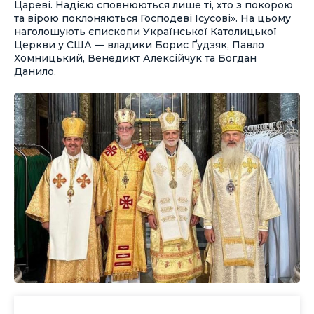
Цареві. Надією сповнюються лише ті, хто з покорою
та вірою поклоняються Господеві Ісусові». На цьому
наголошують єпископи Української Католицької
Церкви у США — владики Борис Ґудзяк, Павло
Хомницький, Венедикт Алексійчук та Богдан
Данило.