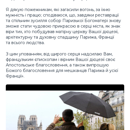
Я дякую пожежникам, які загасили вогонь, за їхню
мужність і працю; сподіваюся, що, завдяки реставрації
та спільним зусилля собор Паризької Богоматері знову
зможе стати чудовою прикрасою в серці міста, як знак
віри тих, хто побудував матірну церкву Вашої дієцезії,
архітектурну та духовну спадщину Парижа, Франції
та всього людства.
З цим упованням, від щирого серця надсилаю Вам,
французьким єпископам і вірним Вашої дієцезії своє
Апостольське благословення, а також випрошую
Божого благословення для мешканців Парижа й усієї
Франції».