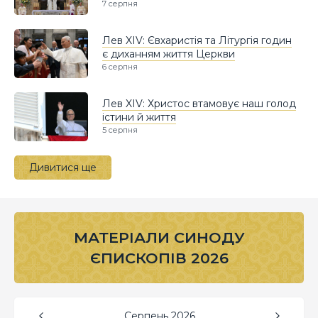
7 серпня
Лев XIV: Євхаристія та Літургія годин
є диханням життя Церкви
6 серпня
Лев XIV: Христос втамовує наш голод
істини й життя
5 серпня
Дивитися ще
МАТЕРІАЛИ СИНОДУ
ЄПИСКОПІВ 2026
Серпень
2026