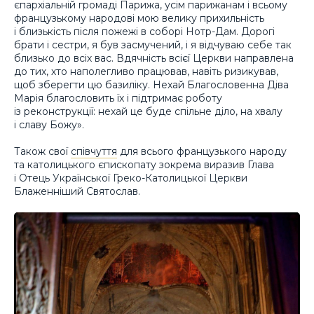
єпархіальній громаді Парижа, усім парижанам і всьому
французькому народові мою велику прихильність
і близькість після пожежі в соборі Нотр-Дам. Дорогі
брати і сестри, я був засмучений, і я відчуваю себе так
близько до всіх вас. Вдячність всієї Церкви направлена
до тих, хто наполегливо працював, навіть ризикував,
щоб зберегти цю базиліку. Нехай Благословенна Діва
Марія благословить їх і підтримає роботу
із реконструкції: нехай це буде спільне діло, на хвалу
і славу Божу».
Також свої
співчуття
для всього французького народу
та католицького єпископату зокрема виразив Глава
і Отець Української Греко-Католицької Церкви
Блаженніший Святослав.