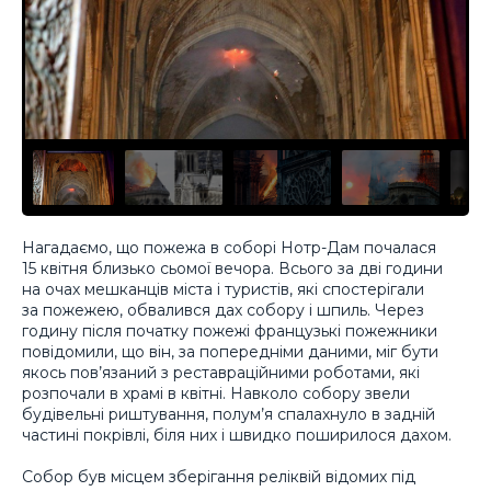
Нагадаємо, що пожежа в соборі Нотр-Дам почалася
15 квітня близько сьомої вечора. Всього за дві години
на очах мешканців міста і туристів, які спостерігали
за пожежею, обвалився дах собору і шпиль. Через
годину після початку пожежі французькі пожежники
повідомили, що він, за попередніми даними, міг бути
якось пов’язаний з реставраційними роботами, які
розпочали в храмі в квітні. Навколо собору звели
будівельні риштування, полум’я спалахнуло в задній
частині покрівлі, біля них і швидко поширилося дахом.
Собор був місцем зберігання реліквій відомих під