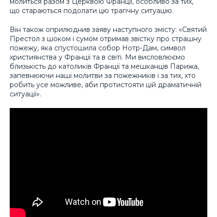
молиться разом з Церквою Франції, особливо за тих,
що стараються подолати цю трагічну ситуацію.
Він також оприлюднив заяву наступного змісту: «Святий
Престол з шоком і сумом отримав звістку про страшну
пожежу, яка спустошила собор Нотр-Дам, символ
християнства у Франції та в світі. Ми висловлюємо
близькість до католиків Франції та мешканців Парижа,
запевнюючи наші молитви за пожежників і за тих, хто
робить усе можливе, аби протистояти цій драматичній
ситуації».