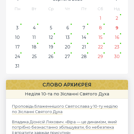
Пн
Вт
Ср
Чт
Пт
Сб
Нд
1
2
3
4
5
6
7
8
9
10
11
12
13
14
15
16
17
18
19
20
21
22
23
24
25
26
27
28
29
30
31
СЛОВО АРХИЄРЕЯ
Неділя 10-та по Зісланні Святого Духа
Проповідь Блаженнішого Святослава у 10-ту неділю
по Зісланні Святого Духа
Владика Діонісій Ляхович: «Віра — це динамізм, який
потрібно безнастанно збільшувати, бо небезпека
її втратити завжди присутня»