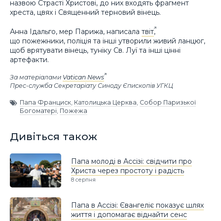
назвою Страсті Христові, до них входять фрагмент
хреста, цвях і Священний терновий вінець.
Анна Ідальго, мер Парижа, написала
твіт
,
що пожежники, поліція та інші утворили живий ланцюг,
щоб врятувати вінець, туніку Св. Луї та інші цінні
артефакти.
За матеріалами
Vatican News
Прес-служба Секретаріату Синоду Єпископів УГКЦ
Папа Франциск
,
Католицька Церква
,
Собор Паризької
Богоматері
,
Пожежа
Дивіться також
Папа молоді в Ассізі: свідчити про
Христа через простоту і радість
8 серпня
Папа в Ассізі: Євангеліє показує шлях
життя і допомагає віднайти сенс