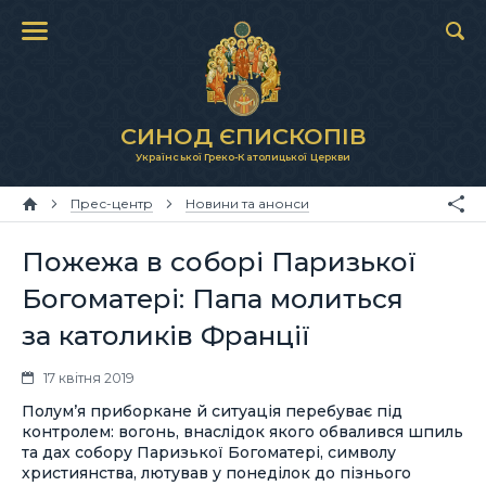
СИНОД ЄПИСКОПІВ
Української Греко-Католицької Церкви
Прес-центр
Новини та анонси
Пожежа в соборi Паризької
Богоматері: Папа молиться
за католиків Франції
17 квітня 2019
Полум’я приборкане й ситуація перебуває під
контролем: вогонь, внаслідок якого обвалився шпиль
та дах собору Паризької Богоматері, символу
християнства, лютував у понеділок до пізнього