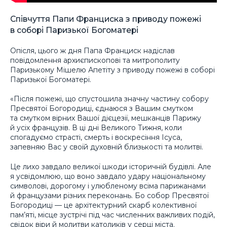
Співчуття Папи Франциска з приводу пожежі
в соборі Паризької Богоматері
Опісля, цього ж дня Папа Франциск надіслав
повідомлення архиєпископові та митрополиту
Паризькому Мішелю Апетіту з приводу пожежі в соборі
Паризької Богоматері.
«Після пожежі, що спустошила значну частину собору
Пресвятої Богородиці, єднаюся з Вашим смутком
та смутком вірних Вашої дієцезії, мешканців Парижу
й усіх французів. В ці дні Великого Тижня, коли
спогадуємо страсті, смерть і воскресіння Ісуса,
запевняю Вас у своїй духовній близькості та молитві.
Це лихо завдало великої шкоди історичній будівлі. Але
я усвідомлюю, що воно завдало удару національному
символові, дорогому і улюбленому всіма парижанами
й французами різних переконань. Бо собор Пресвятої
Богородиці — це архітектурний скарб колективної
пам’яті, місце зустрічі під час численних важливих подій,
свідок віри й молитви католиків у серці міста.