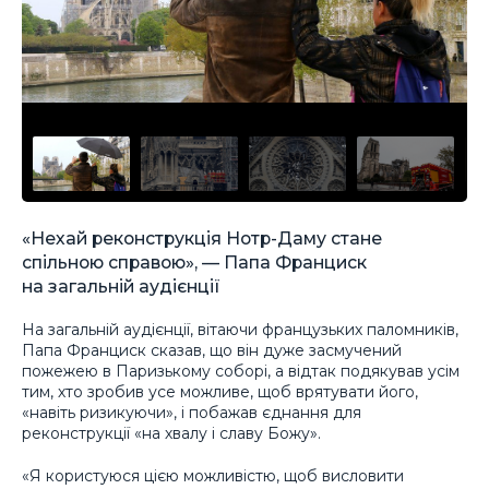
«Нехай реконструкція Нотр-Даму стане
спільною справою», — Папа Франциск
на загальній аудієнції
На загальній аудієнції, вітаючи французьких паломників,
Папа Франциск сказав, що він дуже засмучений
пожежею в Паризькому соборі, а відтак подякував усім
тим, хто зробив усе можливе, щоб врятувати його,
«навіть ризикуючи», і побажав єднання для
реконструкції «на хвалу і славу Божу».
«Я користуюся цією можливістю, щоб висловити