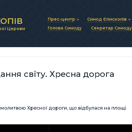
ОПІВ
Прес-центр
Синод Єпископів
Голова Синоду
Секретар Синоду
кої Церкви
Новини та анонси
Статут Синоду Єписко
Інтерв’ю та коментарі
Регламент Синоду Єп
Проповіді та промови
Положення про Голов
Молитовне прикликанн
Синодальні органи
Секретаріат Синоду
Контактна інформація
ання світу. Хресна дорога
 молитвою Хресної дороги, що відбулася на площі