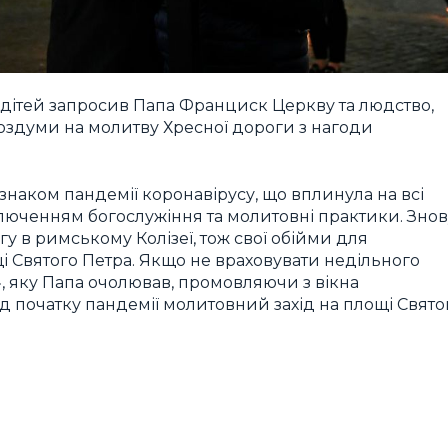
дітей запросив Папа Франциск Церкву та людство,
думи на молитву Хресної дороги з нагоди
наком пандемії коронавірусу, що вплинула на всі
ключенням богослужіння та молитовні практики. Знов
 в римському Колізеї, тож свої обійми для
і Святого Петра. Якщо не враховувати недільного
, яку Папа очолював, промовляючи з вікна
д початку пандемії молитовний захід на площі Свято