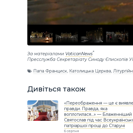
За матеріалами
VaticanNews
Пресслужба Секретаріату Синоду Єпископів 
Папа Франциск
,
Католицька Церква
,
Літургій
Дивіться також
«Переображення — це є виявл
правди. Правда, яка
воплотилася…» — Блаженніший
Святослав під час Всеукраїнськ
патріаршої прощі до Старуні
6 серпня