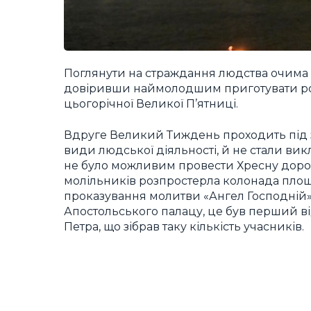
Поглянути на страждання людства очима 
довіривши наймолодшим приготувати роз
цьогорічної Великої П’ятниці.
Вдруге Великий Тиждень проходить під з
види людської діяльності, й не стали ви
не було можливим провести Хресну дорогу
молільників розпростерла колонада площ
проказування молитви «Ангел Господній»
Апостольського палацу, це був перший ві
Петра, що зібрав таку кількість учасників.