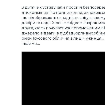
З дитячих уст звучали прості й безпосер
дискримінації та приниження, як також с
що відображають складність світу, в якому
довіри та надії. Хтось є свідком сварок м
друга, хтось почувається переможеним піс
джерело відваги в підбадьорливих обіймах
риси Ісусового обличчя в лиці чужинця… Т
іншими…