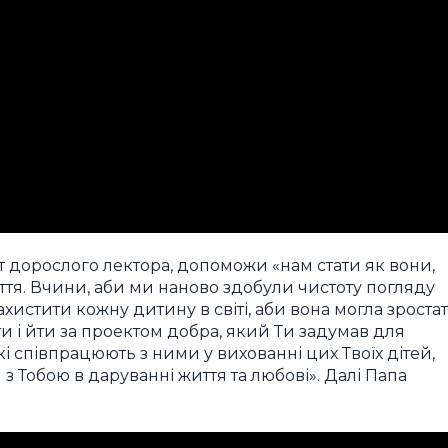
т дорослого лектора, допоможи «нам стати як вони,
тя. Вчини, аби ми наново здобули чистоту погляду
хистити кожну дитину в світі, аби вона могла зроста
ти і йти за проектом добра, який Ти задумав для
які співпрацюють з ними у вихованні цих Твоїх дітей,
 Тобою в даруванні життя та любові». Далі Папа