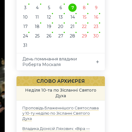
3
4
5
6
7
8
9
10
11
12
13
14
15
16
17
18
19
20
21
22
23
24
25
26
27
28
29
30
31
День поминання владики
Роберта Москаля
СЛОВО АРХИЄРЕЯ
Неділя 10-та по Зісланні Святого
Духа
Проповідь Блаженнішого Святослава
у 10-ту неділю по Зісланні Святого
Духа
Владика Діонісій Ляхович: «Віра —