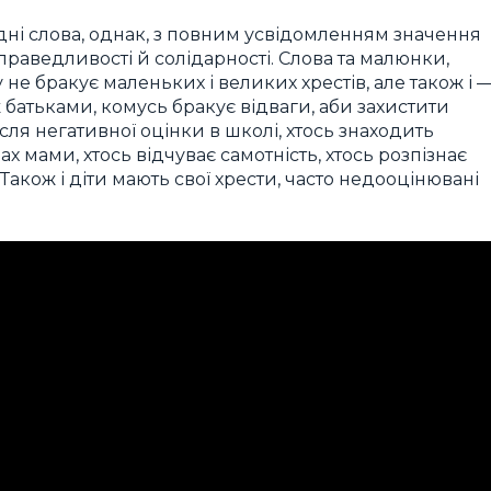
едні слова, однак, з повним усвідомленням значення
праведливості й солідарності. Слова та малюнки,
 не бракує маленьких і великих хрестів, але також і 
іж батьками, комусь бракує відваги, аби захистити
ля негативної оцінки в школі, хтось знаходить
 мами, хтось відчуває самотність, хтось розпізнає
акож і діти мають свої хрести, часто недооцінювані