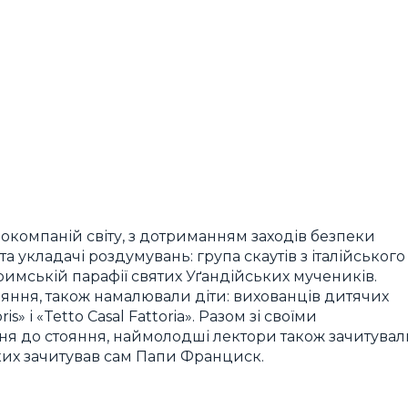
іокомпаній світу, з дотриманням заходів безпеки
а укладачі роздумувань: група скаутів з італійського
 римській парафії святих Уґандійських мучеників.
ояння, також намалювали діти: вихованців дитячих
s» і «Tetto Casal Fattoria». Разом зі своїми
ння до стояння, наймолодші лектори також зачитувал
их зачитував сам Папи Франциск.