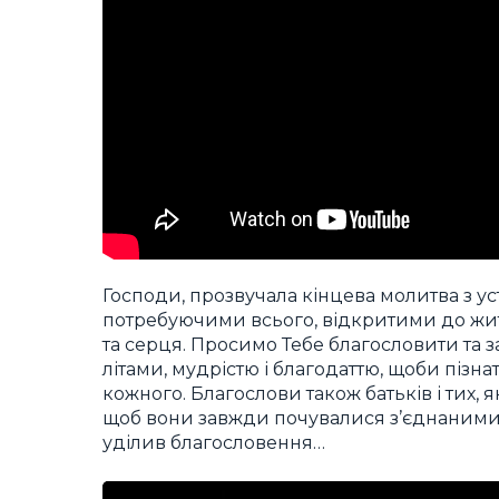
Господи, прозвучала кінцева молитва з ус
потребуючими всього, відкритими до жит
та серця. Просимо Тебе благословити та за
літами, мудрістю і благодаттю, щоби пізна
кожного. Благослови також батьків і тих, 
щоб вони завжди почувалися з’єднаними з
уділив благословення…