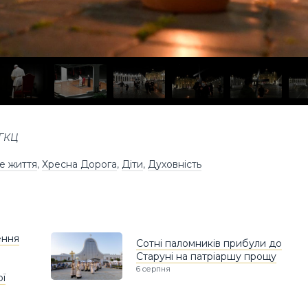
УГКЦ
не життя
,
Хресна Дорога
,
Діти
,
Духовність
ення
Сотні паломників прибули до
Старуні на патріаршу прощу
6 серпня
ої