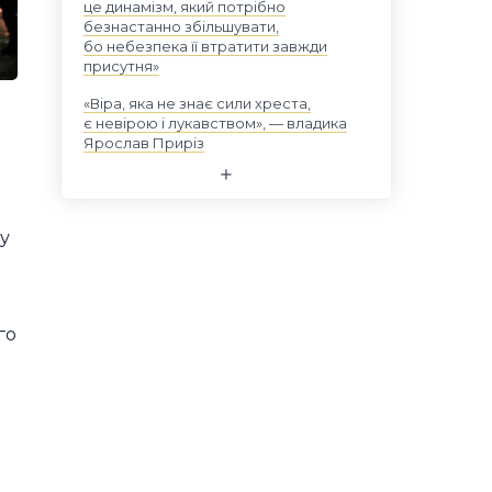
це динамізм, який потрібно
безнастанно збільшувати,
бо небезпека її втратити завжди
присутня»
«Віра, яка не знає сили хреста,
є невірою і лукавством», — владика
Ярослав Приріз
у
го