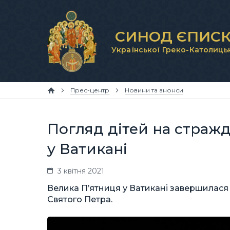
СИНОД ЄПИСК
Української Греко-Католиць
Прес-центр
Новини та анонси
Погляд дітей на стражд
у Ватикані
3 квітня 2021
Велика П’ятниця у Ватикані завершилася
Святого Петра.