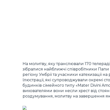
На молитву, яку транслювали 170 телерад
зібралися найближчі співробітники Папи т
регіону Умбрії та учасники катехизації на
Ілюстрації, які супроводжували окремі ст
будинків сімейного типу «Mater Divini Amori
вихователями вони несли хрест від стоя
роздумування, молитву на завершення як