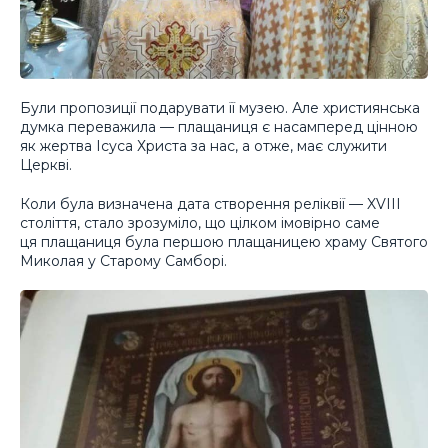
Були пропозиції подарувати її музею. Але християнська
думка переважила — плащаниця є насамперед цінною
як жертва Ісуса Христа за нас, а отже, має служити
Церкві.
Коли була визначена дата створення реліквії — XVIII
століття, стало зрозуміло, що цілком імовірно саме
ця плащаниця була першою плащаницею храму Святого
Миколая у Старому Самборі.