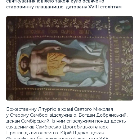
святкування ювілею також було освячено
старовинну плащаницю, датовану XVIII століттям.
Божественну Літургію в храмі Святого Миколая
у Старому Самборі відслужив о. Богдан Добрянський,
декан Самбірський. Із ним співслужили понад десять
священників Самбірсько-Дрогобицької єпархії.
Проповідь виголосив о. Юрій Щурко, декан
Філософсько-богословського факультету УКУ.