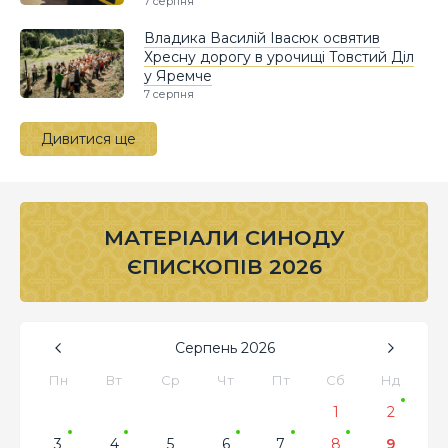
7 серпня
Владика Василій Івасюк освятив
Хресну дорогу в урочищі Товстий Діл
у Яремче
7 серпня
Дивитися ще
МАТЕРІАЛИ СИНОДУ
ЄПИСКОПІВ 2026
Серпень
2026
Пн
Вт
Ср
Чт
Пт
Сб
Нд
1
2
3
4
5
6
7
8
9