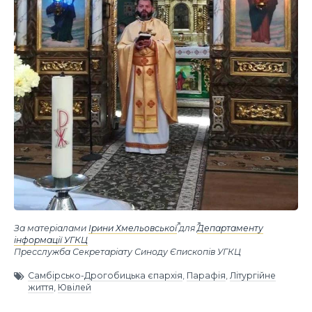
За матеріалами
Ірини Хмельовської
для
Департаменту
інформації УГКЦ
Пресслужба Секретаріату Синоду Єпископів УГКЦ
Самбірсько-Дрогобицька єпархія
,
Парафія
,
Літургійне
життя
,
Ювілей