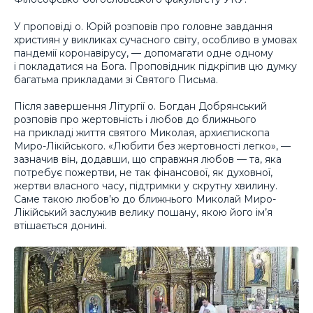
У проповіді о. Юрій розповів про головне завдання
християн у викликах сучасного світу, особливо в умовах
пандемії коронавірусу, — допомагати одне одному
і покладатися на Бога. Проповідник підкріпив цю думку
багатьма прикладами зі Святого Письма.
Після завершення Літургії о. Богдан Добрянський
розповів про жертовність і любов до ближнього
на прикладі життя святого Миколая, архиєпископа
Миро-Лікійського. «Любити без жертовності легко», —
зазначив він, додавши, що справжня любов — та, яка
потребує пожертви, не так фінансової, як духовної,
жертви власного часу, підтримки у скрутну хвилину.
Саме такою любов’ю до ближнього Миколай Миро-
Лікійський заслужив велику пошану, якою його ім’я
втішається донині.