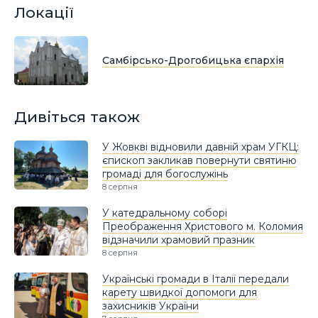
Локації
Самбірсько-Дрогобицька єпархія
Дивіться також
У Жовкві відновили давній храм УГКЦ:
єпископ закликав повернути святиню
громаді для богослужінь
8 серпня
У катедральному соборі
Преображення Христового м. Коломия
відзначили храмовий празник
8 серпня
Українські громади в Італії передали
карету швидкої допомоги для
захисників України