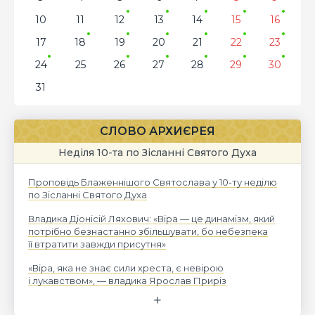
10
11
12
13
14
15
16
17
18
19
20
21
22
23
24
25
26
27
28
29
30
31
СЛОВО АРХИЄРЕЯ
Неділя 10-та по Зісланні Святого Духа
Проповідь Блаженнішого Святослава у 10-ту неділю
по Зісланні Святого Духа
Владика Діонісій Ляхович: «Віра — це динамізм, який
потрібно безнастанно збільшувати, бо небезпека
її втратити завжди присутня»
«Віра, яка не знає сили хреста, є невірою
і лукавством», — владика Ярослав Приріз