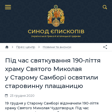
СИНОД ЄПИСКОПІВ
Української Греко-Католицької Церкви
Прес-центр
Новини та анонси
Під час святкування 190-ліття
храму Святого Миколая
у Старому Самборі освятили
старовинну плащаницю
23 грудня 2020
19 грудня у Старому Самборі відзначили 190-ліття
храму Святого Миколая Чудотворця. Під час