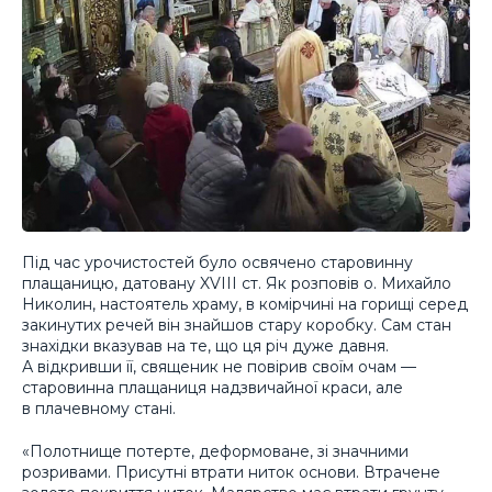
Під час урочистостей було освячено старовинну
плащаницю, датовану XVIII ст. Як розповів о. Михайло
Николин, настоятель храму, в комірчині на горищі серед
закинутих речей він знайшов стару коробку. Сам стан
знахідки вказував на те, що ця річ дуже давня.
А відкривши її, священик не повірив своїм очам —
старовинна плащаниця надзвичайної краси, але
в плачевному стані.
«Полотнище потерте, деформоване, зі значними
розривами. Присутні втрати ниток основи. Втрачене