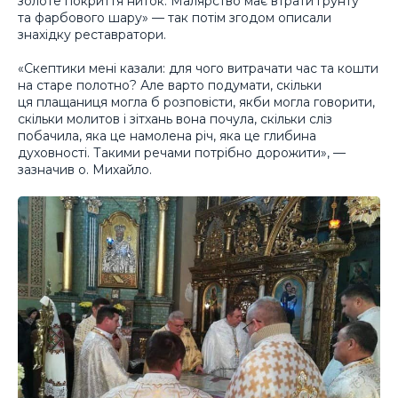
золоте покриття ниток. Малярство має втрати грунту
та фарбового шару» — так потім згодом описали
знахідку реставратори.
«Скептики мені казали: для чого витрачати час та кошти
на старе полотно? Але варто подумати, скільки
ця плащаниця могла б розповісти, якби могла говорити,
скільки молитов і зітхань вона почула, скільки сліз
побачила, яка це намолена річ, яка це глибина
духовності. Такими речами потрібно дорожити», —
зазначив о. Михайло.