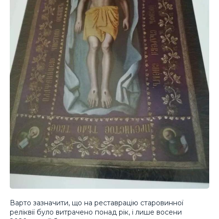
Варто зазначити, що на реставрацію старовинної
реліквії було витрачено понад рік, і лише восени