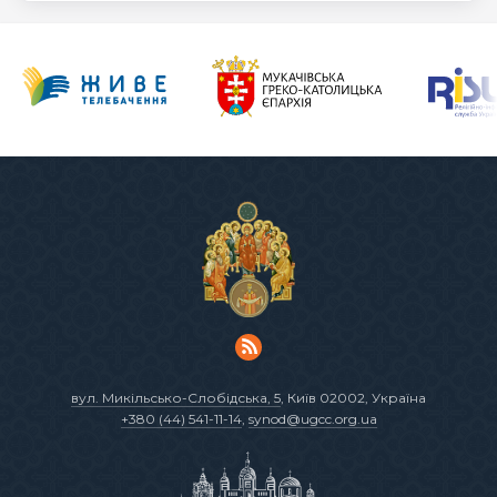
вул. Микільсько-Слобідська, 5
, Київ 02002, Україна
+380 (44) 541-11-14
,
synod@ugcc.org.ua