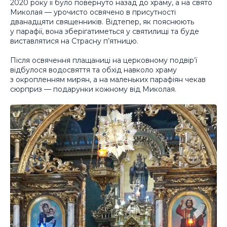
2020 року її було повернуто назад до храму, а на свято
Миколая — урочисто освячено в присутності
дванадцяти священників. Відтепер, як пояснюють
у парафії, вона зберігатиметься у святилищі та буде
виставлятися на Страсну п’ятницю.
Після освячення плащаниці на церковному подвір’ї
відбулося водосвяття та обхід навколо храму
з окропленням мирян, а на маленьких парафіян чекав
сюрприз — подарунки кожному від Миколая.