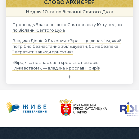
СЛОВО АРХИЄРЕЯ
Неділя 10-та по Зісланні Святого Духа
Проповідь Блаженнішого Святослава у 10-ту неділю
по Зісланні Святого Духа
Владика Діонісій Ляхович: «Віра — це динамізм, який
потрібно безнастанно збільшувати, бо небезпека
її втратити завжди присутня»
«Віра, яка не знає сили хреста, є невірою
і лукавством», — владика Ярослав Приріз