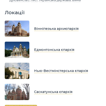
Духовенство
,
Лист
,
Українська держава
,
Війна
Локації
Вінніпезька архиєпархія
Едмонтонська єпархія
Нью-Вестмінстерська єпархія
Саскатунська єпархія