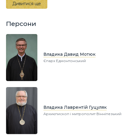
Дивитися ще
Персони
Владика Давид Мотюк
Єпарх Едмонтонський
Владика Лаврентій Гуцуляк
Архиєпископ і митрополит Вінніпезький