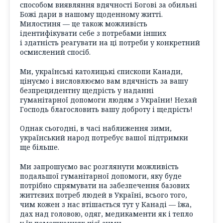
способом виявляння вдячності Богові за обильні
Божі дари в нашому щоденному житті.
Милостиня — це також можливість
ідентифікувати себе з потребами інших
і здатність реагувати на ці потреби у конкретний
осмислений спосіб.
Ми, українські католицькі єпископи Канади,
цінуємо і висловлюємо вам вдячність за вашу
безпрецидентну щедрість у наданні
гуманітарної допомоги людям з України! Нехай
Господь благословить вашу доброту і щедрість!
Однак сьогодні, в часі наближення зими,
український народ потребує вашої підтримки
ще більше.
Ми запрошуємо вас розглянути можливість
подальшої гуманітарної допомоги, яку буде
потрібно спрямувати на забезпечення базових
життєвих потреб людей в Україні, всього того,
чим кожен з нас втішається тут у Канаді — їжа,
дах над головою, одяг, медикаменти як і тепло