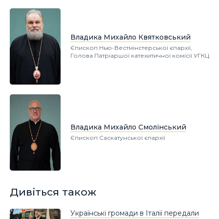
Владика Михайло Квятковський
Єпископ Нью-Вестмінстерської єпархії,
Голова Патріаршої катехитичної комісії УГКЦ
Владика Михайло Смолінський
Єпископ Саскатунської єпархії
Дивіться також
Українські громади в Італії передали