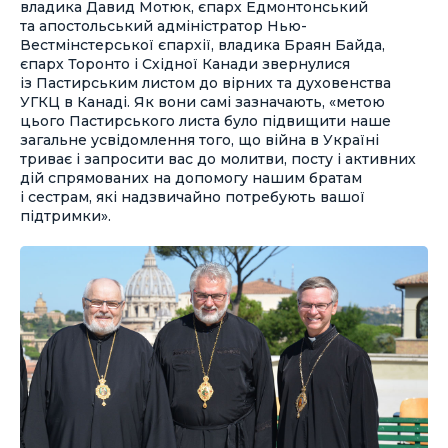
владика Давид Мотюк, єпарх Едмонтонський
та апостольський адміністратор Нью-
Вестмінстерської єпархії, владика Браян Байда,
єпарх Торонто і Східної Канади звернулися
із Пастирським листом до вірних та духовенства
УГКЦ в Канаді. Як вони самі зазначають, «метою
цього Пастирського листа було підвищити наше
загальне усвідомлення того, що війна в Україні
триває і запросити вас до молитви, посту і активних
дій спрямованих на допомогу нашим братам
і сестрам, які надзвичайно потребують вашої
підтримки».