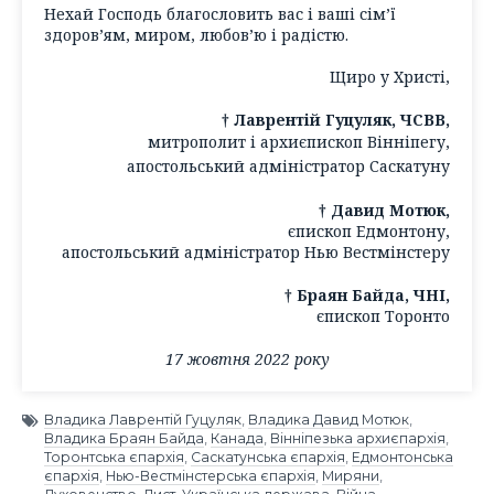
Нехай Господь благословить вас і ваші сім’ї
здоров’ям, миром, любов’ю і радістю.
Щиро у Христі,
† Лаврентій Гуцуляк, ЧСВВ,
митрополит і архиєпископ Вінніпегу,
апостольський адміністратор Саскатуну
† Давид Мотюк,
єпископ Едмонтону,
апостольський адміністратор Нью Вестмінстеру
† Браян Байда, ЧНІ,
єпископ Торонто
17 жовтня 2022 року
Владика Лаврентій Гуцуляк
,
Владика Давид Мотюк
,
Владика Браян Байда
,
Канада
,
Вінніпезька архиєпархія
,
Торонтська єпархія
,
Саскатунська єпархія
,
Едмонтонська
єпархія
,
Нью-Вестмінстерська єпархія
,
Миряни
,