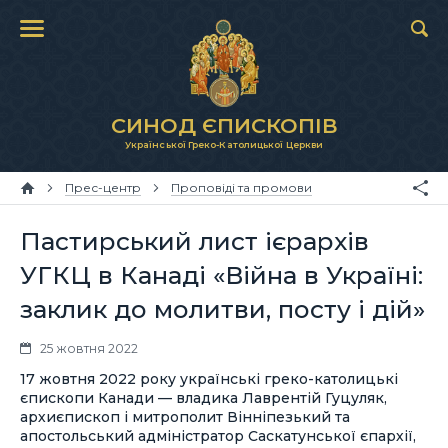
СИНОД ЄПИСКОПІВ
Української Греко-Католицької Церкви
Прес-центр
Проповіді та промови
Пастирський лист ієрархів
УГКЦ в Канаді «Війна в Україні:
заклик до молитви, посту і дій»
25 жовтня 2022
17 жовтня 2022 року українські греко-католицькі
єпископи Канади — владика Лаврентій Гуцуляк,
архиєпископ і митрополит Вінніпезький та
апостольський адміністратор Саскатунської єпархії,