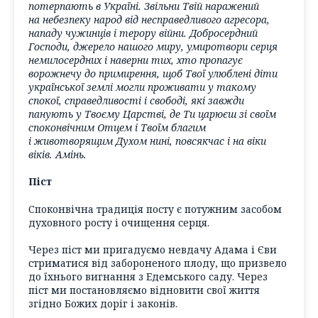
потерпають в Україні. Звільни Твій наражений
на небезпеку народ від несправедливого агресора,
нападу чужинців і терору війни. Добросердний
Господи, джерело нашого миру, умиротвори серця
немилосердних і наверни тих, хто пропагує
ворожнечу до примирення, щоб Твої улюблені діти
української землі могли проживати у такому
спокої, справедливості і свободі, які завжди
панують у Твоєму Царстві, де Ти царюєш зі своїм
споконвічним Отцем і Твоїм благим
і животворящим Духом нині, повсякчас і на віки
віків. Амінь.
Піст
Споконвічна традиція посту є потужним засобом
духовного росту і очищення серця.
Через піст ми пригадуємо невдачу Адама і Єви
стриматися від забороненого плоду, що призвело
до їхнього вигнання з Едемського саду. Через
піст ми постановляємо відновити свої життя
згідно Божих доріг і законів.