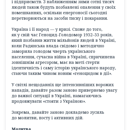
і підприємств. З наближенням зими сотні тисяч
людей також будуть позбавлені опалення у своїх
помешканнях, оскільки енергоносії сьогодні
перетворюються на засоби тиску і покарання.
Україна і її народ — у кризі. Схоже до того,
як у свій час Геноцид-Голодомор 1932–33 років,
який позбавив життя мільйонів людей в Україні,
коли Радянська влада свідомо і методично
заморила голодом чверть українського
населення, сучасна війна в Україні, спричинена
зовнішнім агресором, має на меті стерти
ідентичність і саму історію українського народу,
стаючи таким чином новим «геноцидом в дії».
У світлі нещодавніх ще інтенсивніших ворожих
нападів, давайте разом заново привернемо увагу
до важкої ситуації в Україні, намагаючись
продовжувати «стояти з Україною».
Зокрема, давайте заново докладемо зусиль
до молитви, посту і активних дій.
Молитва