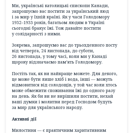
Ми, українські католицькі єпископи Канади,
запрошуємо вас постити за український люд
і за мир у їхній країні. Як у часи Голодомору
1932–1933 років, багатьом людям в Україні
сьогодні бракує їжі. Тож давайте постити
у солідарності з ними.
Зокрема, запрошуємо вас до трьохденного посту
від четверга, 24 листопада, до суботи,
26 листопада, у тому часі, коли ми у Канаді
щороку відзначаємо пам’ять Голодомору.
Постіть так, як ви найкраще можете. Для декого,
це може бути лише хліб і вода, інші — можуть
відмовитися від солодощів, у той час коли хтось
може обмежити споживання їжі до одного разу
на день. Як би ви не вирішили постити, нехай
ваші думки і молитви перед Господом будуть
за мир для українського народу.
Активні дії
Милостиня — є практичним харитативним