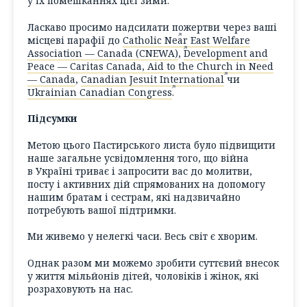
у їх помешканнях цієї зими.
Ласкаво просимо надсилати пожертви через ваші
місцеві парафії до
Catholic Near East Welfare
Association — Canada (CNEWA)
,
Development and
Peace — Caritas Canada, Aid to the Church in Need
— Canada
,
Canadian Jesuit International
чи
Ukrainian Canadian Congress
.
Підсумки
Метою цього Пастирського листа було підвищити
наше загальне усвідомлення того, що війна
в Україні триває і запросити вас до молитви,
посту і активних дій спрямованих на допомогу
нашим братам і сестрам, які надзвичайно
потребують вашої підтримки.
Ми живемо у нелегкі часи. Весь світ є хворим.
Однак разом ми можемо зробити суттєвий внесок
у життя мільйонів дітей, чоловіків і жінок, які
розраховують на нас.