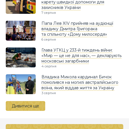
карету швидкої допомоги для
захисників України
7 серпня
Папа Лев XIV прийняв на аудієнції
владику Дмитра Григорака
та спільноту «Дому милосердя»
6 серпня
Глава УГКЦ у 233-й тиждень війни:
«Мир — це не для нас», — декларують
московські загарбники
4 серпня
Владика Микола кардинал Бичок
помолився на могилі австралійського
воїна, який віддав життя за Україну
3 серпня
Дивитися ще