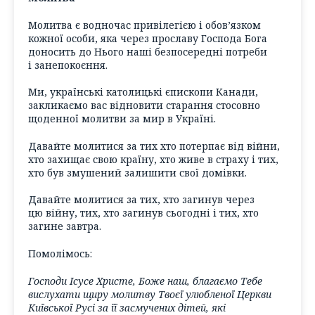
Молитва є водночас привілегією і обов’язком
кожної особи, яка через прославу Господа Бога
доносить до Нього наші безпосередні потреби
і занепокоєння.
Ми, українські католицькі єпископи Канади,
закликаємо вас відновити старання стосовно
щоденної молитви за мир в Україні.
Давайте молитися за тих хто потерпає від війни,
хто захищає свою країну, хто живе в страху і тих,
хто був змушений залишити свої домівки.
Давайте молитися за тих, хто загинув через
цю війну, тих, хто загинув сьогодні і тих, хто
загине завтра.
Помолімось:
Господи Ісусе Христе, Боже наш, благаємо Тебе
вислухати щиру молитву Твоєї улюбленої Церкви
Київської Русі за її засмучених дітей, які