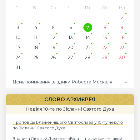
Пн
Вт
Ср
Чт
Пт
Сб
Нд
1
2
3
4
5
6
7
8
9
10
11
12
13
14
15
16
17
18
19
20
21
22
23
24
25
26
27
28
29
30
31
День поминання владики Роберта Москаля
СЛОВО АРХИЄРЕЯ
Неділя 10-та по Зісланні Святого Духа
Проповідь Блаженнішого Святослава у 10-ту неділю
по Зісланні Святого Духа
Владика Діонісій Ляхович: «Віра — це динамізм, який