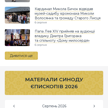
Кардинал Микола Бичок відвідав
музей-садибу ієромонаха Миколи
Волосянка та громаду Старого Лисця
6 серпня
Папа Лев XIV прийняв на аудієнції
владику Дмитра Григорака
та спільноту «Дому милосердя»
6 серпня
Дивитися ще
МАТЕРІАЛИ СИНОДУ
ЄПИСКОПІВ 2026
Серпень
2026