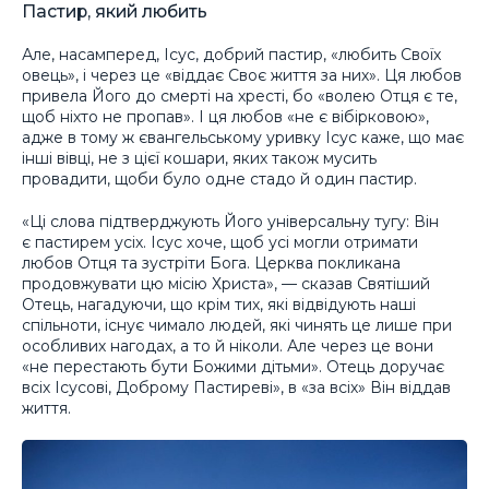
Пастир, який любить
Але, насамперед, Ісус, добрий пастир, «любить Своїх
овець», і через це «віддає Своє життя за них». Ця любов
привела Його до смерті на хресті, бо «волею Отця є те,
щоб ніхто не пропав». І ця любов «не є вібірковою»,
адже в тому ж євангельському уривку Ісус каже, що має
інші вівці, не з цієї кошари, яких також мусить
провадити, щоби було одне стадо й один пастир.
«Ці слова підтверджують Його універсальну тугу: Він
є пастирем усіх. Ісус хоче, щоб усі могли отримати
любов Отця та зустріти Бога. Церква покликана
продовжувати цю місію Христа», — сказав Святіший
Отець, нагадуючи, що крім тих, які відвідують наші
спільноти, існує чимало людей, які чинять це лише при
особливих нагодах, а то й ніколи. Але через це вони
«не перестають бути Божими дітьми». Отець доручає
всіх Ісусові, Доброму Пастиреві», в «за всіх» Він віддав
життя.