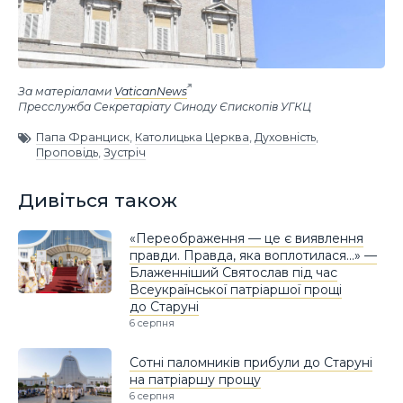
За матеріалами
VaticanNews
Пресслужба Секретаріату Синоду Єпископів УГКЦ
Папа Франциск
,
Католицька Церква
,
Духовність
,
Проповідь
,
Зустріч
Дивіться також
«Переображення — це є виявлення
правди. Правда, яка воплотилася…» —
Блаженніший Святослав під час
Всеукраїнської патріаршої прощі
до Старуні
6 серпня
Сотні паломників прибули до Старуні
на патріаршу прощу
6 серпня