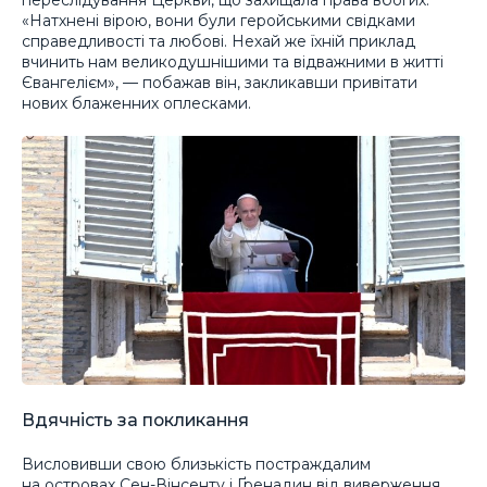
переслідування Церкви, що захищала права вбогих.
«Натхнені вірою, вони були геройськими свідками
справедливості та любові. Нехай же їхній приклад
вчинить нам великодушнішими та відважними в житті
Євангелієм», — побажав він, закликавши привітати
нових блаженних оплесками.
Вдячність за покликання
Висловивши свою близькість постраждалим
на островах Сен-Вінсенту і Ґренадин від виверження