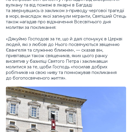
вулкану та від пожежі в лікарні в Багдаді
та звернувшись із закликом з-приводу чергової трагедії
в морі, внаслідок якої загинули мігранти, Святіший Отець
також нагадав про відзначення Всесвітнього дня
молитви за покликання:
«Дякуймо Господові за те, що й далі спонукує в Церкві
людей, які з любові до Нього посвячуються звіщенню
Євангелія та служінню ближнім», — сказав він,
привітавши також священиків, яких цього ранку
висвятив у базиліці Святого Петра і закликавши
молитися за те, щоби Господь «посилав добрих
робітників на свою ниву та помножував покликання
до богопосвяченого життя».