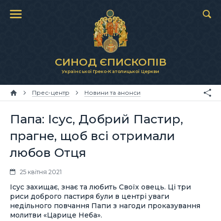
СИНОД ЄПИСКОПІВ
Української Греко-Католицької Церкви
Прес-центр
Новини та анонси
Папа: Ісус, Добрий Пастир,
прагне, щоб всі отримали
любов Отця
25 квітня 2021
Ісус захищає, знає та любить Своїх овець. Ці три
риси доброго пастиря були в центрі уваги
недільного повчання Папи з нагоди проказування
молитви «Царице Неба».