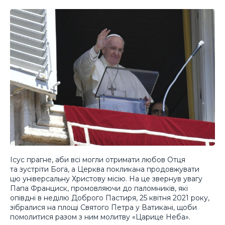
Ісус прагне, аби всі могли отримати любов Отця
та зустріти Бога, а Церква покликана продовжувати
цю універсальну Христову місію. На це звернув увагу
Папа Франциск, промовляючи до паломників, які
опівдні в неділю Доброго Пастиря, 25 квітня 2021 року,
зібралися на площі Святого Петра у Ватикані, щоби
помолитися разом з ним молитву «Царице Неба».