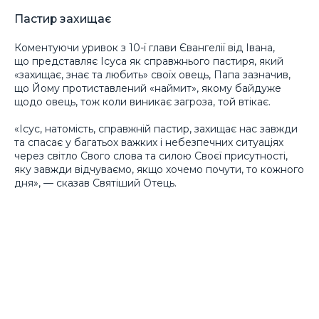
Пастир захищає
Коментуючи уривок з 10-ї глави Євангелії від Івана,
що представляє Ісуса як справжнього пастиря, який
«захищає, знає та любить» своїх овець, Папа зазначив,
що Йому протиставлений «наймит», якому байдуже
щодо овець, тож коли виникає загроза, той втікає.
«Ісус, натомість, справжній пастир, захищає нас завжди
та спасає у багатьох важких і небезпечних ситуаціях
через світло Свого слова та силою Своєї присутності,
яку завжди відчуваємо, якщо хочемо почути, то кожного
дня», — сказав Святіший Отець.