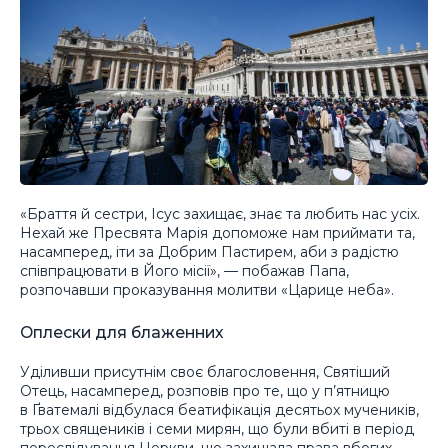
«Браття й сестри, Ісус захищає, знає та любить нас усіх.
Нехай же Пресвята Марія допоможе нам приймати та,
насамперед, іти за Добрим Пастирем, аби з радістю
співпрацювати в Його місії», — побажав Папа,
розпочавши проказування молитви «Царице неба».
Оплески для блаженних
Уділивши присутнім своє благословення, Святіший
Отець, насамперед, розповів про те, що у п’ятницю
в Ґватемалі відбулася беатифікація десятьох мучеників,
трьох священиків і семи мирян, що були вбиті в період