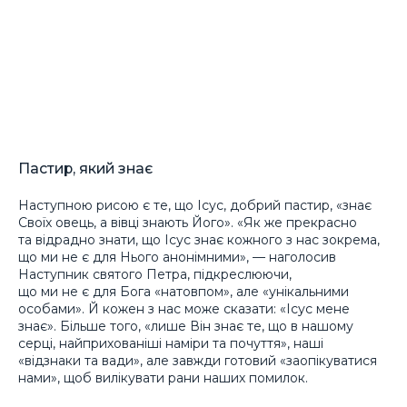
Пастир, який знає
Наступною рисою є те, що Ісус, добрий пастир, «знає
Своїх овець, а вівці знають Його». «Як же прекрасно
та відрадно знати, що Ісус знає кожного з нас зокрема,
що ми не є для Нього анонімними», — наголосив
Наступник святого Петра, підкреслюючи,
що ми не є для Бога «натовпом», але «унікальними
особами». Й кожен з нас може сказати: «Ісус мене
знає». Більше того, «лише Він знає те, що в нашому
серці, найприхованіші наміри та почуття», наші
«відзнаки та вади», але завжди готовий «заопікуватися
нами», щоб вилікувати рани наших помилок.