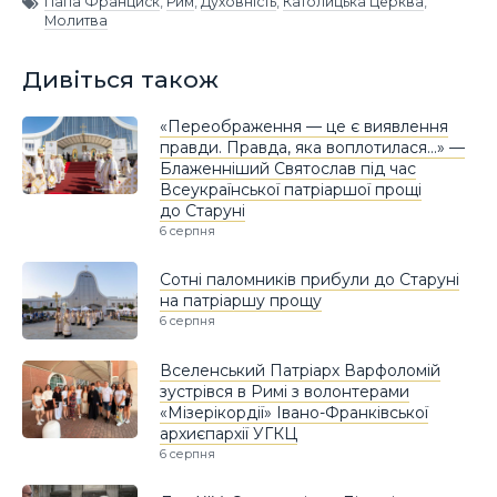
Папа Франциск
,
Рим
,
Духовність
,
Католицька Церква
,
Молитва
Дивіться також
«Переображення — це є виявлення
правди. Правда, яка воплотилася…» —
Блаженніший Святослав під час
Всеукраїнської патріаршої прощі
до Старуні
6 серпня
Сотні паломників прибули до Старуні
на патріаршу прощу
6 серпня
Вселенський Патріарх Варфоломій
зустрівся в Римі з волонтерами
«Мізерікордії» Івано-Франківської
архиєпархії УГКЦ
6 серпня