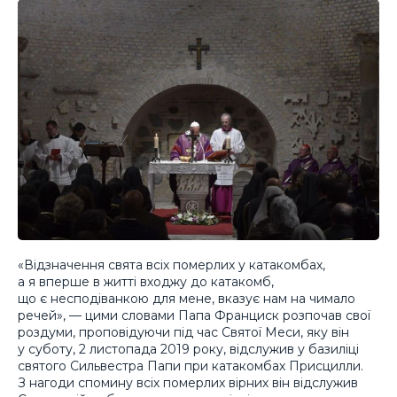
«Відзначення свята всіх померлих у катакомбах,
а я вперше в житті входжу до катакомб,
що є несподіванкою для мене, вказує нам на чимало
речей», — цими словами Папа Франциск розпочав свої
роздуми, проповідуючи під час Святої Меси, яку він
у суботу, 2 листопада 2019 року, відслужив у базиліці
святого Сильвестра Папи при катакомбах Присцилли.
З нагоди спомину всіх померлих вірних він відслужив