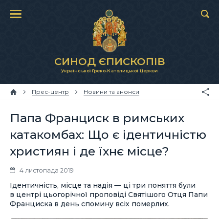
СИНОД ЄПИСКОПІВ
Української Греко-Католицької Церкви
Прес-центр
Новини та анонси
Папа Франциск в римських
катакомбах: Що є ідентичністю
християн і де їхнє місце?
4 листопада 2019
Ідентичність, місце та надія — ці три поняття були
в центрі цьогорічної проповіді Святішого Отця Папи
Франциска в день спомину всіх померлих.