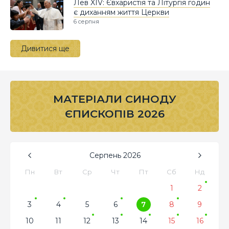
Лев XIV: Євхаристія та Літургія годин
є диханням життя Церкви
6 серпня
Дивитися ще
МАТЕРІАЛИ СИНОДУ
ЄПИСКОПІВ 2026
Серпень
2026
Пн
Вт
Ср
Чт
Пт
Сб
Нд
1
2
3
4
5
6
7
8
9
10
11
12
13
14
15
16