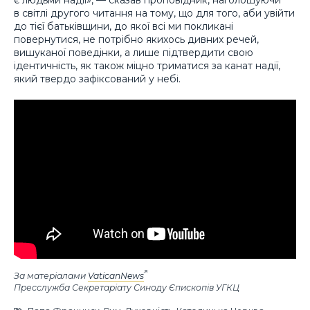
в світлі другого читання на тому, що для того, аби увійти
до тієї батьківщини, до якої всі ми покликані
повернутися, не потрібно якихось дивних речей,
вишуканої поведінки, а лише підтвердити свою
ідентичність, як також міцно триматися за канат надії,
який твердо зафіксований у небі.
За матеріалами
VaticanNews
Пресслужба Секретаріату Синоду Єпископів УГКЦ