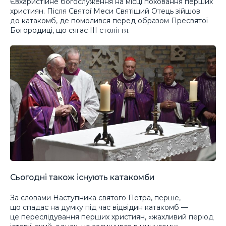
Євхаристійне богослуження на місці поховання перших
християн. Після Святої Меси Святіший Отець зійшов
до катакомб, де помолився перед образом Пресвятої
Богородиці, що сягає ІІІ століття.
Сьогодні також існують катакомби
За словами Наступника святого Петра, перше,
що спадає на думку під час відвідин катакомб —
це переслідування перших християн, «жахливий період