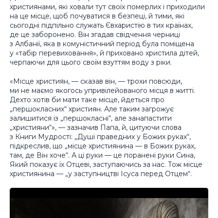
християнами, які ховали тут своїх померлих і приходили
на це місце, щоб почуватися в безпеці, й тими, які
сьогодні підпільно служать Євхаристію в тих країнах,
де це заборонено. Він згадав свідчення черниці
з Албанії, яка в комуністичний період була поміщена
у «табір перевиховання», й приховано христила дітей,
черпаючи для цього своїм взуттям воду з ріки.
«Місце християн, — сказав він, — трохи повсюди,
ми не маємо якогось упривілейованого місця в житті.
Дехто хотів би мати таке місце, йдеться про
„першокласних“ християн. Але таким загрожує
залишитися із „першокласні“, але занапастити
„християни“», — зазначив Папа, й, цитуючи слова
з Книги Мудрості: „Душі праведних у Божих руках“,
підкреслив, що „місце християнина — в Божих руках,
там, де Він хоче“. А ці руки — це поранені руки Сина,
Який показує їх Отцеві, заступаючись за нас. Тож місце
християнина — „у заступництві Ісуса перед Отцем“.