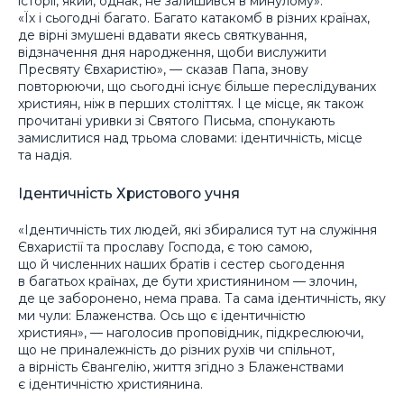
історії, який, однак, не залишився в минулому».
«Їх і сьогодні багато. Багато катакомб в різних країнах,
де вірні змушені вдавати якесь святкування,
відзначення дня народження, щоби вислужити
Пресвяту Євхаристію», — сказав Папа, знову
повторюючи, що сьогодні існує більше переслідуваних
християн, ніж в перших століттях. І це місце, як також
прочитані уривки зі Святого Письма, спонукають
замислитися над трьома словами: ідентичність, місце
та надія.
Ідентичність Христового учня
«Ідентичність тих людей, які збиралися тут на служіння
Євхаристії та прославу Господа, є тою самою,
що й численних наших братів і сестер сьогодення
в багатьох країнах, де бути християнином — злочин,
де це заборонено, нема права. Та сама ідентичність, яку
ми чули: Блаженства. Ось що є ідентичністю
християн», — наголосив проповідник, підкреслюючи,
що не приналежність до різних рухів чи спільнот,
а вірність Євангелію, життя згідно з Блаженствами
є ідентичністю християнина.