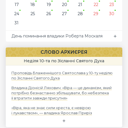
17
18
19
20
21
22
23
24
25
26
27
28
29
30
31
День поминання владики Роберта Москаля
СЛОВО АРХИЄРЕЯ
Неділя 10-та по Зісланні Святого Духа
Проповідь Блаженнішого Святослава у 10-ту неділю
по Зісланні Святого Духа
Владика Діонісій Ляхович: «Віра — це динамізм, який
потрібно безнастанно збільшувати, бо небезпека
її втратити завжди присутня»
«Віра, яка не знає сили хреста, є невірою
і лукавством», — владика Ярослав Приріз