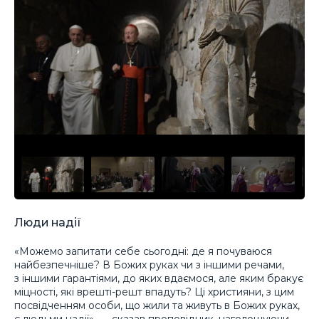
Люди надії
«Можемо запитати себе сьогодні: де я почуваюся
найбезпечніше? В Божих руках чи з іншими речами,
з іншими гарантіями, до яких вдаємося, але яким бракує
міцності, які врешті-решт впадуть? Ці християни, з цим
посвідченням особи, що жили та живуть в Божих руках,
є людьми надії», — сказав проповідник, наголошуючи