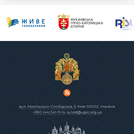
вул. Микільсько-Слобідська, 5
, Київ 02002, Україна
+380 (44) 541-11-14
,
synod@ugcc.org.ua