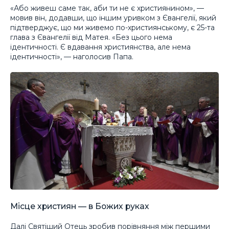
«Або живеш саме так, аби ти не є християнином», —
мовив він, додавши, що іншим уривком з Євангелії, який
підтверджує, що ми живемо по-християнському, є 25-та
глава з Євангелії від Матея. «Без цього нема
ідентичності. Є вдавання християнства, але нема
ідентичності», — наголосив Папа.
Місце християн — в Божих руках
Далі Святіший Отець зробив порівняння між першими