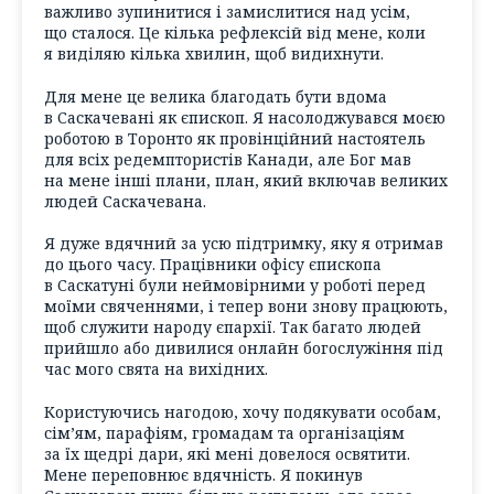
важливо зупинитися і замислитися над усім,
що сталося. Це кілька рефлексій від мене, коли
я виділяю кілька хвилин, щоб видихнути.
Для мене це велика благодать бути вдома
в Саскачевані як єпископ. Я насолоджувався моєю
роботою в Торонто як провінційний настоятель
для всіх редемптористів Канади, але Бог мав
на мене інші плани, план, який включав великих
людей Саскачевана.
Я дуже вдячний за усю підтримку, яку я отримав
до цього часу. Працівники офісу єпископа
в Саскатуні були неймовірними у роботі перед
моїми свяченнями, і тепер вони знову працюють,
щоб служити народу єпархії. Так багато людей
прийшло або дивилися онлайн богослужіння під
час мого свята на вихідних.
Користуючись нагодою, хочу подякувати особам,
сім’ям, парафіям, громадам та організаціям
за їх щедрі дари, які мені довелося освятити.
Мене переповнює вдячність. Я покинув