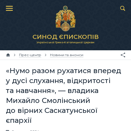
СИНОД ЄПИСКОПІВ
Української Греко-Католицької Церкви
Прес-центр
Новини та анонси
«Нумо разом рухатися вперед
у дусі слухання, відкритості
та навчання», — владика
Михайло Смолінський
до вірних Саскатунської
єпархії