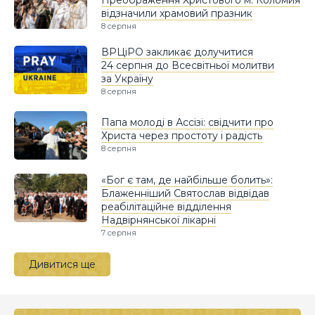
Преображення Христового м. Коломия
відзначили храмовий празник
8 серпня
ВРЦіРО закликає долучитися
24 серпня до Всесвітньої молитви
за Україну
8 серпня
Папа молоді в Ассізі: свідчити про
Христа через простоту і радість
8 серпня
«Бог є там, де найбільше болить»:
Блаженніший Святослав відвідав
реабілітаційне відділення
Надвірнянської лікарні
7 серпня
Дивитися ще