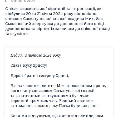
8 лютого 2024
Опісля єпископської хіротонії та інтронізації, які
відбулися 20 та 21 січня 2024 року відповідно,
єпископ Саскатунської єпархії владика Михайло
Смолінський звернувся до довіреного його опіці
духовенства та вірних із закликом до спільної праці
та служіння.
Неділя, 4 лютого 2024 року
Слава Ісусу Христу!
Дорогі брати і сестри у Христі,
Час так швидко летить! Між оголошенням про те,
що я стану єпископом Саскатунської єпархії,
та фактичними святкуваннями був дуже
короткий проміжок часу. Великий піст вже
за тиждень, а цього року Пасха буде так рано.
Коли ми відчуваємо, що життя від нас йде, нам