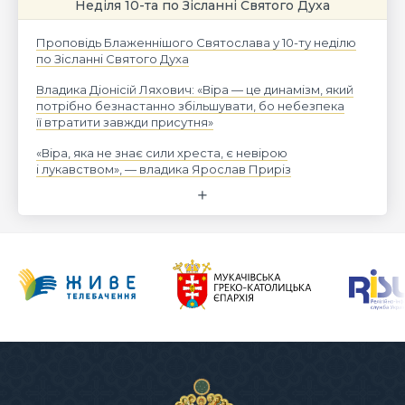
Неділя 10-та по Зісланні Святого Духа
Проповідь Блаженнішого Святослава у 10-ту неділю
по Зісланні Святого Духа
Владика Діонісій Ляхович: «Віра — це динамізм, який
потрібно безнастанно збільшувати, бо небезпека
її втратити завжди присутня»
«Віра, яка не знає сили хреста, є невірою
і лукавством», — владика Ярослав Приріз