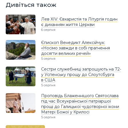
Дивіться також
Лев XIV: Євхаристія та Літургія годин
є диханням життя Церкви
6 серпня
Єпископ Венедикт Алексійчук:
«Носімо завжди в собі прагнення
досягти великих речей»
5 серпня
Сестри служебниці запрошують на 72-
у Успенську прощу до Слоутсбурга
в США
5 серпня
Проповідь Блаженнішого Святослава
під час Всеукраїнської патріаршої
прощі до Галицької чудотворної ікони
Матері Божої у Крилосі
5 серпня