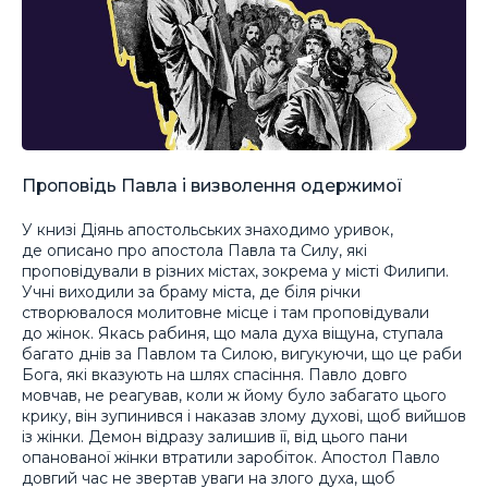
Проповідь Павла і визволення одержимої
У книзі Діянь апостольських знаходимо уривок,
де описано про апостола Павла та Силу, які
проповідували в різних містах, зокрема у місті Филипи.
Учні виходили за браму міста, де біля річки
створювалося молитовне місце і там проповідували
до жінок. Якась рабиня, що мала духа віщуна, ступала
багато днів за Павлом та Силою, вигукуючи, що це раби
Бога, які вказують на шлях спасіння. Павло довго
мовчав, не реагував, коли ж йому було забагато цього
крику, він зупинився і наказав злому духові, щоб вийшов
із жінки. Демон відразу залишив її, від цього пани
опанованої жінки втратили заробіток. Апостол Павло
довгий час не звертав уваги на злого духа, щоб