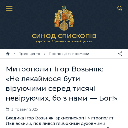
СИНОД ЄПИСКОПІВ
Української Греко-Католицької Церкви
Прес-центр
Проповіді та промови
Митрополит Ігор Возьняк:
«Не лякаймося бути
віруючими серед тисячі
невіруючих, бо з нами — Бог!»
31 травня 2025
Владика Ігор Возьняк, архиєпископ і митрополит
Львівський, поділився глибокими духовними