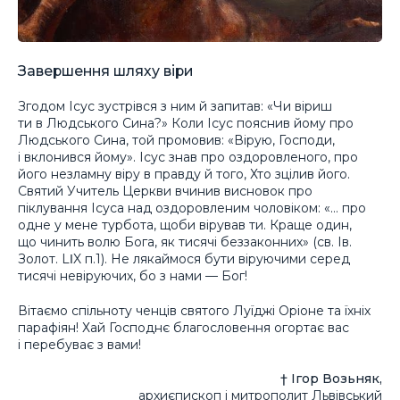
Завершення шляху віри
Згодом Ісус зустрівся з ним й запитав: «Чи віриш
ти в Людського Сина?» Коли Ісус пояснив йому про
Людського Сина, той промовив: «Вірую, Господи,
і вклонився йому». Ісус знав про оздоровленого, про
його незламну віру в правду й того, Хто зцілив його.
Святий Учитель Церкви вчинив висновок про
піклування Ісуса над оздоровленим чоловіком: «… про
одне у мене турбота, щоби вірував ти. Краще один,
що чинить волю Бога, як тисячі беззаконних» (св. Ів.
Золот. LΙX п.1). Не лякаймося бути віруючими серед
тисячі невіруючих, бо з нами — Бог!
Вітаємо спільноту ченців святого Луїджі Оріоне та їхніх
парафіян! Хай Господнє благословення огортає вас
і перебуває з вами!
† Ігор Возьняк,
архиєпископ і митрополит Львівський