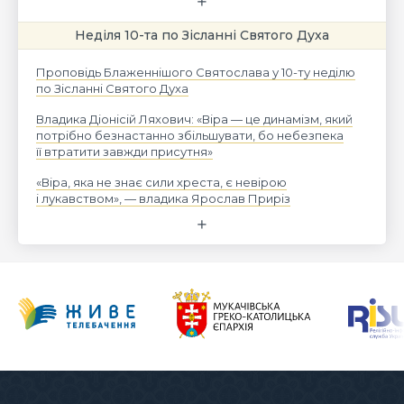
Неділя 10-та по Зісланні Святого Духа
Проповідь Блаженнішого Святослава у 10-ту неділю
по Зісланні Святого Духа
Владика Діонісій Ляхович: «Віра — це динамізм, який
потрібно безнастанно збільшувати, бо небезпека
її втратити завжди присутня»
«Віра, яка не знає сили хреста, є невірою
і лукавством», — владика Ярослав Приріз