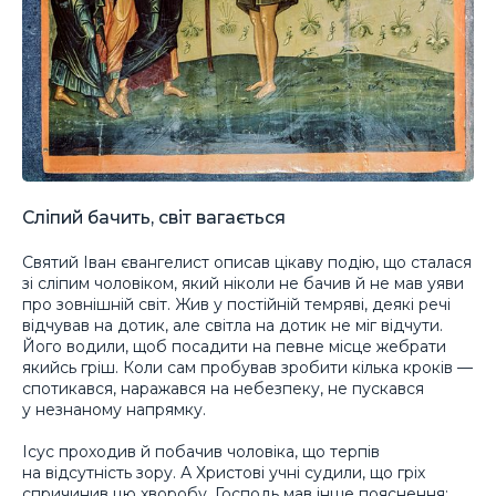
Сліпий бачить, світ вагається
Святий Іван євангелист описав цікаву подію, що сталася
зі сліпим чоловіком, який ніколи не бачив й не мав уяви
про зовнішній світ. Жив у постійній темряві, деякі речі
відчував на дотик, але світла на дотик не міг відчути.
Його водили, щоб посадити на певне місце жебрати
якийсь гріш. Коли сам пробував зробити кілька кроків —
спотикався, наражався на небезпеку, не пускався
у незнаному напрямку.
Ісус проходив й побачив чоловіка, що терпів
на відсутність зору. А Христові учні судили, що гріх
спричинив цю хворобу. Господь мав інше пояснення: