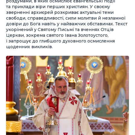
роздумами, в яких осмислює євангельські події
та приклади віри перших християн. У своєму
зверненні архиєрей розкриває актуальні теми
свободи, справедливості, сили молитви й незламної
довіри до Бога навіть у найважчих обставинах. Текст
укорінений у Святому Письмі та вченнях Отців
Церкви, зокрема святого Івана Золотоустого,
і запрошує до глибшого духовного осмислення
щоденних викликів.