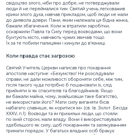
свідоцтво злого, ніби про добре, не потверджували
люди й не переймалися тим. Святий учень легковажив
крики злого духа, навчав прикладом, щоб люди не мали
до диявола довіри. Пани, яким належала ця бідна жінка,
бажали збагачення. Коли ж втратили заробітки,
оскаржили Павла та Силу перед воєводами, що вони
бунтують місто, навчають чужих звичаїв тощо.
Їх за те побили палицями і кинули до в’язниці.
Коли правда стає загрозою
Святий Учитель Церкви написав про покарання
апостолів наступне: «Безумство! Не розслідували
справи, не дали можливості обороняти себе, між тим,
після такого чуда потрібно б пошановати їх, слід
прийняти їх як спасителів та благодійників. Якщо
ви бажали майна, чому, знайшовши таке багатство,
не використали його? Мати силу виганяти бісів
набагато славніше, як коритися їм» (св. Ів. Золот. Бесіда
XXXV, п.1). Воєводи та їм прихильні люди, що стояли
по їхній стороні, мали владу. Вони її використовували
здебільшого як силу, щоб покаранням та залякуванням
тримати порядок. У багатьох владних осіб бракує