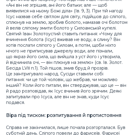
«Ані він не згрішив, ані його батьки; але — щоб
виявилися на ньому Божі діла» (Ів. 9, 3). При тій нагоді
Ісус назвав себе світлом для світу, підійшов до сліпого,
сплюнув на землю, зробив болото, намазав очі болотом
й велів сліпому змити болото у Силоамській купелі.
Святий Іван Золотоустий ставить питання: «Чому для
вчинення болота (Ісус) вживав не воду, а слину? Він
хотів послати сліпого у Силоам, а потім, щоби ніхто
нічого не приписував джерелу води, але пізнали,
що якраз його сила, що вийшла з уст його і утворила,
й відчинила очі, — він плюнув на землю» (св. Ів. Золот.
Бесіда LVΙΙ п.1). Той пішов, змив бруд й прозрів.
Це заінтригувало народ. Сусіди ставили собі
питання: чи це той чоловік, що жебрав, чи можливо
інший? Коли його питали, він стверджував, що це — він
й радо розповідав, як Ісус вчинив його зрячим. Деякі
запитували про Ісуса, але він не знав, куди Ісус
подався.
Віра під тиском: розпитування й протистояння
Справа не закінчилася, лише почала розгорталася. Був
суботній день. Сліпого повели до фарисеїв. Фарисеї