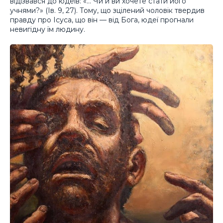
відізвався до юдеїв: «… Чи й ви хочете стати його
учнями?» (Ів. 9, 27). Тому, що зцілений чоловік твердив
правду про Ісуса, що він — від Бога, юдеї прогнали
невигідну їм людину.