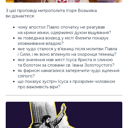
З цієї проповіді митрополита Ігоря Возьняка
ви дізнаєтеся:
чому апостол Павло спочатку не реагував
на крики жінки, одержимої духом віщування?
як поведінка воєвод у місті Филипи показує
зловживання владою?
яке чудо сталося у в’язниці після молитви Павла
і Сили, і як воно вплинуло на охоронця темниці?
яке значення мав жест Ісуса Христа із слиною
та болотом за словами св. Івана Золотоустого?
як фарисеї намагалися заперечити чудо зцілення
сліпого?
що показує зустріч Ісуса з прозрілим чоловіком
про важливість віри?