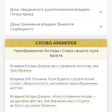
День священичого рукоположення владики
Петра Крика
День поминання владики Вінкентія
Седлецького
СЛОВО АРХИЄРЕЯ
Преображення Господа і Спаса нашого Ісуса
Христа
Владика Богдан Дзюрах про справжню молитву, яка
преображує
Владика Гліб Лончина: Коли будемо слухати Боже
Слово і зберігати його, житимемо переображеним
життям
Владика Богдан Дзюрах: «Благословення плодів —
це духовне дійство, яке виражає наш стосунок
до Бога і до наших ближніх»