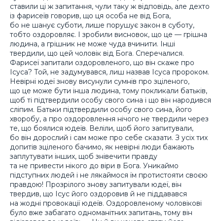
ставили ці ж запитання, чули таку ж відповідь, але дехто
із фарисеїв говорив, що ця особа не від Бога,
бо не шанує суботи, лише порушує закон в суботу,
тобто оздоровляє. І зробили висновок, що це — грішна
людина, а грішник не може чуда вчинити. Інші
твердили, що цей чоловік від Бога. Сперечалися.
Фарисеї запитали оздоровленого, що він скаже про
Ісуса? Той, не задумувався, лиш назвав Ісуса пророком.
Невірні юдеї знову висунули сумнів про зціленого,
що це може бути інша людина, тому покликали батьків,
щоб ті підтвердили особу свого сина і що він народився
сліпим. Батьки підтвердили особу свого сина, його
хворобу, а про оздоровлення нічого не твердили через
те, що боялися юдеїв. Веліли, щоб його запитували,
бо він дорослий і сам може про себе сказати. З усіх тих
допитів зціленого бачимо, як невірні люди бажають
заплутувати інших, щоб знівечити правду
та не привести нікого до віри в Бога. Уникаймо
підступних людей і не лякаймося їм протистояти своєю
правдою! Прозрілого знову запитували юдеї, він
твердив, що Ісус його оздоровив й не піддавався
на жодні провокації юдеїв. Оздоровленому чоловікові
було вже забагато одноманітних запитань, тому він