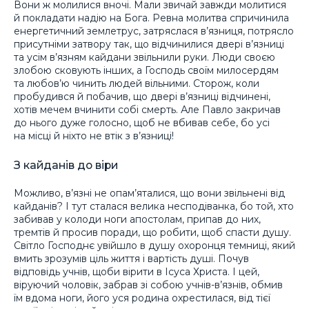
Вони ж молилися вночі. Мали звичай завжди молитися
й покладати надію на Бога. Ревна молитва спричинила
енергетичний землетрус, затряслася в’язниця, потрясло
присутніми затвору так, що відчинилися двері в’язниці
та усім в’язням кайдани звільнили руки. Люди своєю
злобою сковують інших, а Господь своїм милосердям
та любов’ю чинить людей вільними. Сторож, коли
пробудився й побачив, що двері в’язниці відчинені,
хотів мечем вчинити собі смерть. Але Павло закричав
до нього дуже голосно, щоб не вбивав себе, бо усі
на місці й ніхто не втік з в’язниці!
З кайданів до віри
Можливо, в’язні не опам’яталися, що вони звільнені від
кайданів? І тут сталася велика несподіванка, бо той, хто
забивав у колоди ноги апостолам, припав до них,
тремтів й просив поради, що робити, щоб спасти душу.
Світло Господнє увійшло в душу охоронця темниці, який
вмить зрозумів ціль життя і вартість душі. Почув
відповідь учнів, щоби вірити в Ісуса Христа. І цей,
віруючий чоловік, забрав зі собою учнів-в’язнів, обмив
їм вдома ноги, його уся родина охрестилася, від тієї