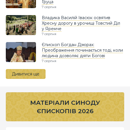
Груца
7 серпня
Владика Василій Івасюк освятив
Хресну дорогу в урочищі Товстий Діл
у Яремче
7 серпня
Єпископ Богдан Дзюрах:
Преображення починається тоді, коли
людина дозволяє діяти Богові
7 серпня
Дивитися ще
МАТЕРІАЛИ СИНОДУ
ЄПИСКОПІВ 2026