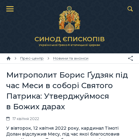
СИНОД ЄПИСКОПІВ
Української Греко-Католицької Церкви
Прес-центр
Новини та анонси
Митрополит Борис Ґудзяк під
час Меси в соборі Святого
Патрика: Утверджуймося
в Божих дарах
17 квітня 2022
У вівторок, 12 квітня 2022 року, кардинал Тімоті
Долан відслужив Месу, під час якої благословив