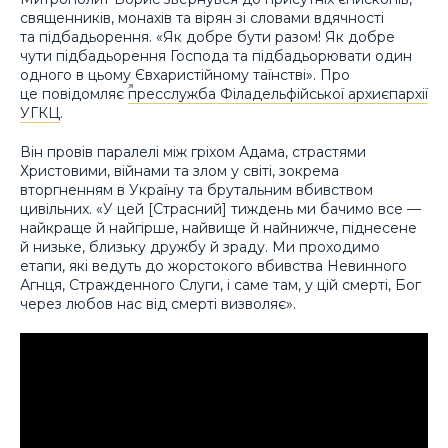
священників, монахів та вірян зі словами вдячності
та підбадьорення. «Як добре бути разом! Як добре
чути підбадьорення Господа та підбадьорювати один
одного в цьому Євхаристійному таїнстві». Про
це повідомляє
пресслужба Філадельфійської архиєпархії
УГКЦ
.
Він провів паралелі між гріхом Адама, страстями
Христовими, війнами та злом у світі, зокрема
вторгненням в Україну та брутальним вбивством
цивільних. «У цей [Страсний] тиждень ми бачимо все —
найкраще й найгірше, найвище й найнижче, піднесене
й низьке, близьку дружбу й зраду. Ми проходимо
етапи, які ведуть до жорстокого вбивства Невинного
Агнця, Стражденного Слуги, і саме там, у цій смерті, Бог
через любов нас від смерті визволяє».