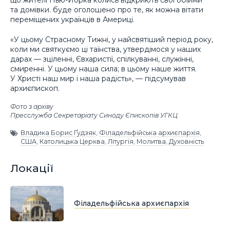
що жителі Нью-Йорка колись відкриють свої обійми
та домівки. буде оголошено про те, як можна вітати
переміщених українців в Америці.
«У цьому Страсному Тижні, у найсвятіший період року,
коли ми святкуємо ці таїнства, утвердімося у наших
дарах — зціленні, Євхаристії, спілкуванні, служінні,
смиренні. У цьому наша сила; в цьому наше життя.
У Христі наш мир і наша радість», — підсумував
архиєпископ.
Фото з архіву
Пресслужба Секретаріату Синоду Єпископів УГКЦ
Владика Борис Ґудзяк
,
Філадельфійська архиєпархія
,
США
,
Католицька Церква
,
Літургія
,
Молитва
,
Духовність
Локації
Філадельфійська архиєпархія