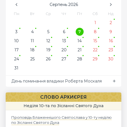
Серпень
2026
Пн
Вт
Ср
Чт
Пт
Сб
Нд
1
2
3
4
5
6
7
8
9
10
11
12
13
14
15
16
17
18
19
20
21
22
23
24
25
26
27
28
29
30
31
День поминання владики Роберта Москаля
СЛОВО АРХИЄРЕЯ
Неділя 10-та по Зісланні Святого Духа
Проповідь Блаженнішого Святослава у 10-ту неділю
по Зісланні Святого Духа