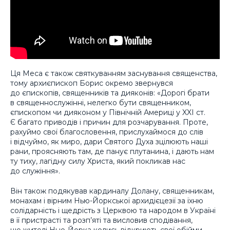
Ця Меса є також святкуванням заснування священства,
тому архиєпископ Борис окремо звернувся
до єпископів, священників та дияконів: «Дорогі брати
в священнослужінні, нелегко бути священником,
єпископом чи дияконом у Північній Америці у XXI ст.
Є багато приводів і причин для розчарування. Проте,
рахуймо свої благословення, прислухаймося до слів
і відчуймо, як миро, дари Святого Духа зцілюють наші
рани, проясняють там, де панує плутанина, і дають нам
ту тиху, лагідну силу Христа, який покликав нас
до служіння».
Він також подякував кардиналу Долану, священникам,
монахам і вірним Нью-Йоркської архидієцезії за їхню
солідарність і щедрість з Церквою та народом в Україні
в її пристрасті та розп’яті та висловив сподівання,