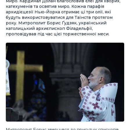
миро. Кардинал Долан благословив єлеї для хворих,
катехуменів та освятив миро. Кожна парафія
архидієцезії Нью-Йорка отримає ці три олії, які
будуть використовуватися для Таїнств протягом
року. Митрополит Борис Ґудзяк, український
католицький архиєпископ Філадельфії,
проповідував під час цієї торжественної меси.
Митрополит Борис звернувся до присутніх єпископів,