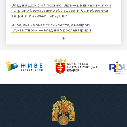
Владика Діонісій Ляхович: «Віра — це динамізм, який
потрібно безнастанно збільшувати, бо небезпека
її втратити завжди присутня»
«Віра, яка не знає сили хреста, є невірою
і лукавством», — владика Ярослав Приріз