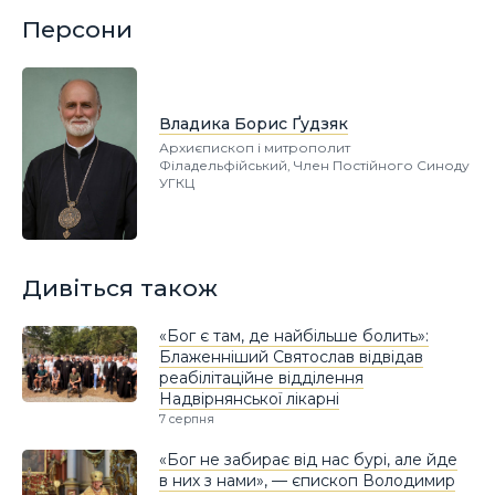
Персони
Владика Борис Ґудзяк
Архиєпископ і митрополит
Філадельфійський, Член Постійного Синоду
УГКЦ
Дивіться також
«Бог є там, де найбільше болить»:
Блаженніший Святослав відвідав
реабілітаційне відділення
Надвірнянської лікарні
7 серпня
«Бог не забирає від нас бурі, але йде
в них з нами», — єпископ Володимир