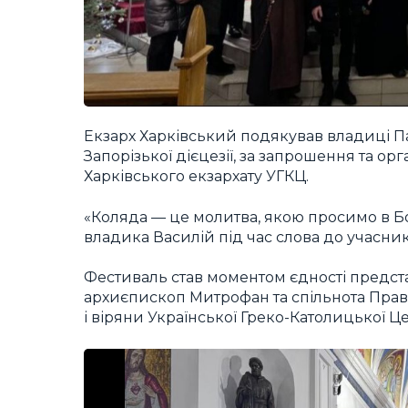
Екзарх Харківський подякував владиці П
Запорізької дієцезії, за запрошення та орг
Харківського екзархату УГКЦ.
«Коляда — це молитва, якою просимо в Б
владика Василій під час слова до учасник
Фестиваль став моментом єдності предста
архиєпископ Митрофан та спільнота Прав
і віряни Української Греко-Католицької Ц