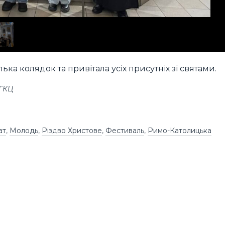
ка колядок та привітала усіх присутніх зі святами.
УГКЦ
ат
,
Молодь
,
Різдво Христове
,
Фестиваль
,
Римо-Католицька