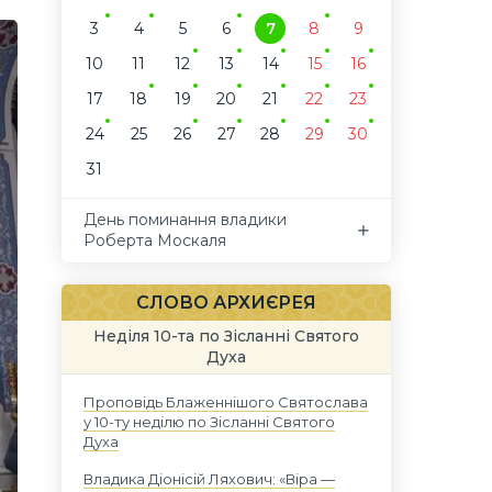
3
4
5
6
7
8
9
10
11
12
13
14
15
16
17
18
19
20
21
22
23
24
25
26
27
28
29
30
31
День поминання владики
Роберта Москаля
СЛОВО АРХИЄРЕЯ
Неділя 10-та по Зісланні Святого
Духа
Проповідь Блаженнішого Святослава
у 10-ту неділю по Зісланні Святого
Духа
Владика Діонісій Ляхович: «Віра —