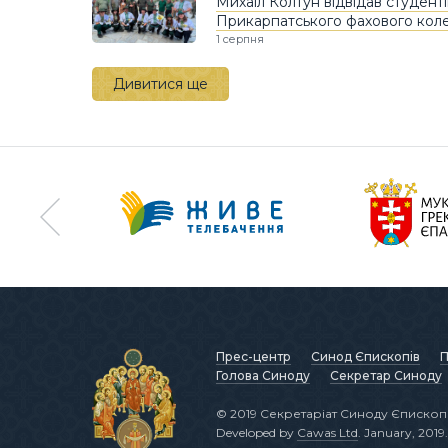
Михаїл Колтун відвідав студенті
Прикарпатського фахового кол
1 серпня
Дивитися ще
Прес-центр
Синод Єпископів
П
Голова Синоду
Секретар Синоду
© 2019 Секретаріат Синоду Єпископі
Developed by
Cawas Ltd
. January, 2019.