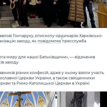
авлові Гончаруку, єпископу-ординарію Харківсько-
анізацію заходу, як
повідомляє
пресслужба
ога миру для нашої Батьківщини», — відзначив
ів заходу.
вників різних конфесій, адже у ньому взяли участь
ославної Церкви України, а також священники
еркви та Римо-Католицької Церкви в Україні.