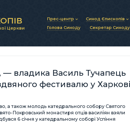
ОПІВ
Прес-центр
Синод Єпископів
Голова Синоду
Секретар Синоду
кої Церкви
Новини та анонси
Статут Синоду Єписко
Інтерв’ю та коментарі
Регламент Синоду Єп
Проповіді та промови
Положення про Голов
Молитовне прикликанн
Синодальні органи
Секретаріат Синоду
Контактна інформація
, — владика Василь Тучапець
здвяного фестивалю у Харков
во, а також молодь катедрального собору Святого
вято-Покровський монастиря отців василіян взяли
ідбувся 6 січня у катедральному соборі Успіння