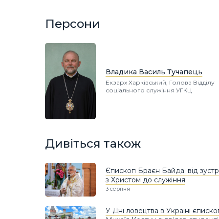
Персони
Владика Василь Тучапець
Екзарх Харківський, Голова Відділу
соціального служіння УГКЦ
Дивіться також
Єпископ Браєн Байда: від зустрі
з Христом до служіння
3 серпня
У Дні ловецтва в Україні єписко