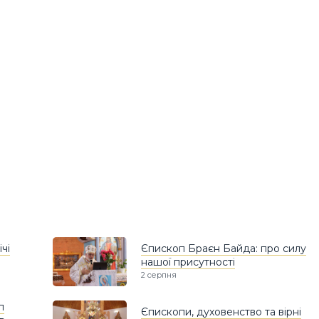
чі
Єпископ Браєн Байда: про силу
нашої присутності
2 серпня
п
Єпископи, духовенство та вірні