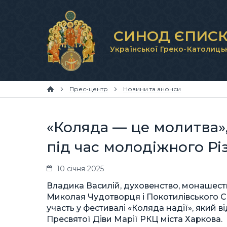
СИНОД ЄПИСК
Української Греко-Католиць
Прес-центр
Новини та анонси
«Коляда — це молитва»
під час молодіжного Рі
10 січня 2025
Владика Василій, духовенство, монашест
Миколая Чудотворця і Покотилівського С
участь у фестивалі «Коляда надії», який в
Пресвятої Діви Марії РКЦ міста Харкова.