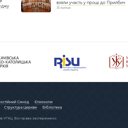
в
взяли участь у прощі до Прилбич
еджу
31 липня
остійний Синод
Єпископи
Структура Церкви
Бібліотека
в УГКЦ. Всі права застережено.