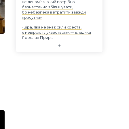
це динамізм, який потрібно
безнастанно збільшувати,
бо небезпека її втратити завжди
присутня»
«Віра, яка не знає сили хреста,
є невірою і лукавством», — владика
Ярослав Приріз