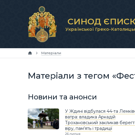
СИНОД ЄПИСК
Української Греко-Католиць
Матеріали
Матеріали з тегом «Фе
Новини та анонси
У Ждині відбулася 44-та Лемків
ватра: владика Аркадій
Трохановський закликав берегт
віру, пам’ять і традиції
26 липня