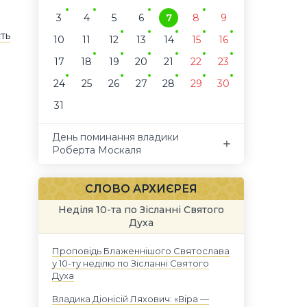
3
4
5
6
7
8
9
сть
10
11
12
13
14
15
16
17
18
19
20
21
22
23
24
25
26
27
28
29
30
31
День поминання владики
Роберта Москаля
СЛОВО АРХИЄРЕЯ
Неділя 10-та по Зісланні Святого
Духа
Проповідь Блаженнішого Святослава
у 10-ту неділю по Зісланні Святого
Духа
Владика Діонісій Ляхович: «Віра —