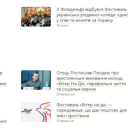
У Філадельфії відбувся Фестиваль
української різдвяної коляди: єдні
у співі та молитві за Україну
19 січня
ер
Отець Ростислав Пендюк про
християнське виховання молоді,
ами
«Вітер На-Дії», парафіяльне життя
та соціальні мережі
29 вересня
Фестиваль «Вітер на-дії» —
середовище, що дає поштовх для
змін і зростання
кої
10 вересня