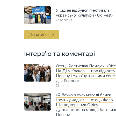
У Сіднеї відбувся Фестиваль
української культури «Uki Fest»
23 березня
Дивитися ще
Інтерв’ю та коментарі
Отець Ростислав Пендюк: «Віт
На-Дії у Кракові — про відкриту
Церкву і Україну з новими сенс
для Європи»
22 липня
«Я бачив в очах молоді блиск
і велику надію», — отець Жоао
Шагас, керівник Офісу
душпастирства молоді Католиць
Церкви