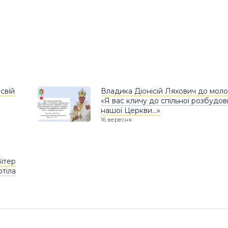
свій
Владика Діонісій Ляхович до моло
«Я вас кличу до спільної розбудов
нашої Церкви…»
16 вересня
ітер
отіла