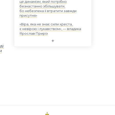
це динамізм, який потрібно
безнастанно збільшувати,
бо небезпека її втратити завжди
присутня»
«Віра, яка не знає сили хреста,
є невірою і лукавством», — владика
Ярослав Приріз
ді:
и