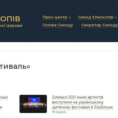
ОПІВ
Прес-центр
Синод Єпископів
Голова Синоду
Секретар Синоду
кої Церкви
Новини та анонси
Статут Синоду Єписко
Інтерв’ю та коментарі
Регламент Синоду Єп
Проповіді та промови
Положення про Голов
Молитовне прикликанн
Синодальні органи
Секретаріат Синоду
Контактна інформація
стиваль»
ська
Близько 500 юних артистів
виступили на українському
и
дитячому фестивалі в Ельблонзі
18 травня