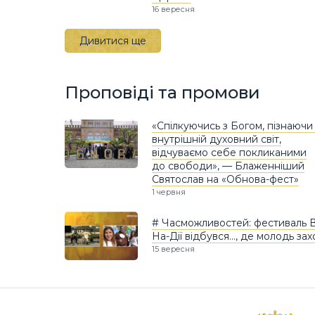
16 вересня
Дивитися ще
Проповіді та промови
«Спілкуючись з Богом, пізнаючи 
внутрішній духовний світ,
відчуваємо себе покликаними
до свободи», — Блаженніший
Святослав на «Обнова-фест»
1 червня
# Часможливостей: фестиваль В
На-Дії відбувся…, де молодь зах
15 вересня