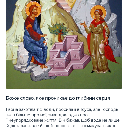
Боже слово, яке проникає до глибини серця
І вона захотіла тієї води, просила її в Ісуса, але Господь
знав більше про неї, знав докладно про
її неупорядковане життя. Він бажав, щоб вода не лише
їй дісталася, але й, щоб чоловік теж посмакував такої.