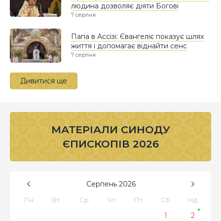
людина дозволяє діяти Богові
7 серпня
Папа в Ассізі: Євангеліє показує шлях
життя і допомагає віднайти сенс
7 серпня
Дивитися ще
МАТЕРІАЛИ СИНОДУ
ЄПИСКОПІВ 2026
Серпень
2026
Пн
Вт
Ср
Чт
Пт
Сб
Нд
1
2