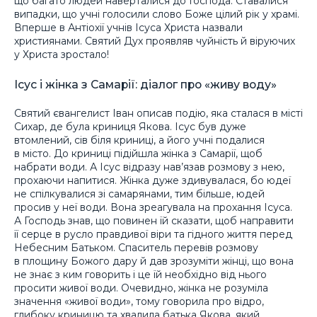
що багато людей наверталися до Господа. Ставалися
випадки, що учні голосили слово Боже цілий рік у храмі.
Вперше в Антіохії учнів Ісуса Христа назвали
християнами. Святий Дух проявляв чуйність й віруючих
у Христа зростало!
Ісус і жінка з Самарії: діалог про «живу воду»
Святий євангелист Іван описав подію, яка сталася в місті
Сихар, де була криниця Якова. Ісус був дуже
втомлений, сів біля криниці, а його учні подалися
в місто. До криниці підійшла жінка з Самарії, щоб
набрати води. А Ісус відразу нав’язав розмову з нею,
прохаючи напитися. Жінка дуже здивувалася, бо юдеї
не спілкувалися зі самарянами, тим більше, юдей
просив у неї води. Вона зреагувала на прохання Ісуса.
А Господь знав, що повинен їй сказати, щоб направити
її серце в русло правдивої віри та гідного життя перед
Небесним Батьком. Спаситель перевів розмову
в площину Божого дару й дав зрозуміти жінці, що вона
не знає з ким говорить і це їй необхідно від нього
просити живої води. Очевидно, жінка не розуміла
значення «живої води», тому говорила про відро,
глибоку криницю та хвалила батька Якова, який