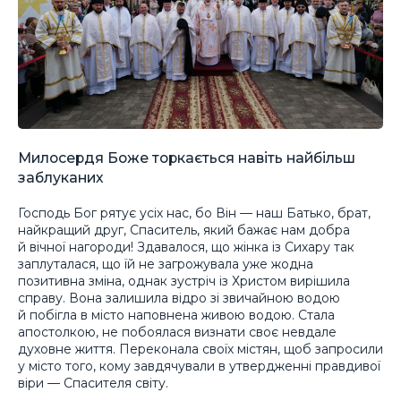
Милосердя Боже торкається навіть найбільш
заблуканих
Господь Бог рятує усіх нас, бо Він — наш Батько, брат,
найкращий друг, Спаситель, який бажає нам добра
й вічної нагороди! Здавалося, що жінка із Сихару так
заплуталася, що їй не загрожувала уже жодна
позитивна зміна, однак зустріч із Христом вирішила
справу. Вона залишила відро зі звичайною водою
й побігла в місто наповнена живою водою. Стала
апостолкою, не побоялася визнати своє невдале
духовне життя. Переконала своїх містян, щоб запросили
у місто того, кому завдячували в утвердженні правдивої
віри — Спасителя світу.