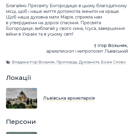
Благаймо Пресвяту Богородицю в цьому благодатному
місці, щоб і наше життя допомогла змінити на краще.
Щоб наша духовна мати Марія, сприяла нам
в утвердженні на дорозі спасіння. Пресвята
Богородице, виблагай у свого сина, Ісуса, завершення
війни в Україні та в усьому світі!
† Ігор Возьняк,
архиєпископ і митрополит Львівський
Владика Ігор Возьняк
,
Проповідь
,
Духовність
,
Боже Слово
Локації
Львівська архиєпархія
Персони