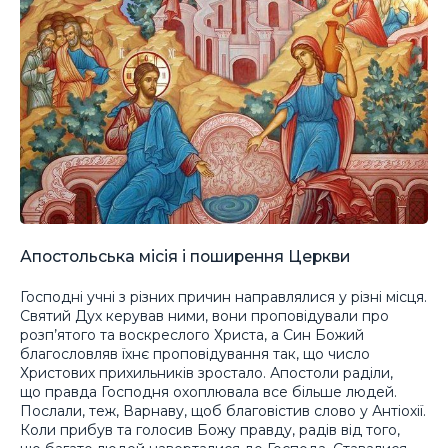
Апостольська місія і поширення Церкви
Господні учні з різних причин направлялися у різні місця.
Святий Дух керував ними, вони проповідували про
розп’ятого та воскреслого Христа, а Син Божий
благословляв їхнє проповідування так, що число
Христових прихильників зростало. Апостоли раділи,
що правда Господня охоплювала все більше людей.
Послали, теж, Варнаву, щоб благовістив слово у Антіохії.
Коли прибув та голосив Божу правду, радів від того,