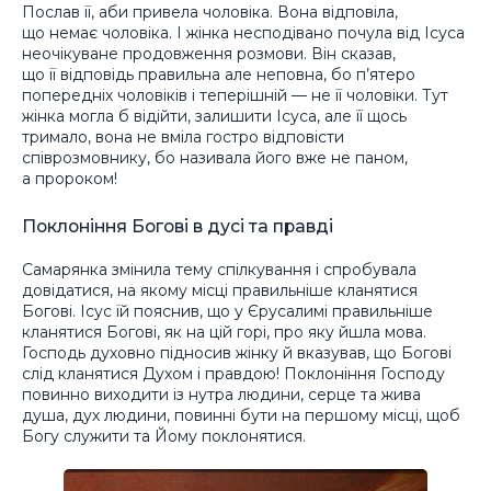
Послав її, аби привела чоловіка. Вона відповіла,
що немає чоловіка. І жінка несподівано почула від Ісуса
неочікуване продовження розмови. Він сказав,
що її відповідь правильна але неповна, бо п’ятеро
попередніх чоловіків і теперішній — не її чоловіки. Тут
жінка могла б відійти, залишити Ісуса, але її щось
тримало, вона не вміла гостро відповісти
співрозмовнику, бо називала його вже не паном,
а пророком!
Поклоніння Богові в дусі та правді
Самарянка змінила тему спілкування і спробувала
довідатися, на якому місці правильніше кланятися
Богові. Ісус їй пояснив, що у Єрусалимі правильніше
кланятися Богові, як на цій горі, про яку йшла мова.
Господь духовно підносив жінку й вказував, що Богові
слід кланятися Духом і правдою! Поклоніння Господу
повинно виходити із нутра людини, серце та жива
душа, дух людини, повинні бути на першому місці, щоб
Богу служити та Йому поклонятися.