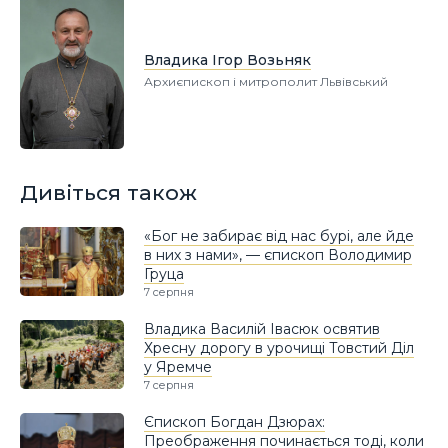
Владика Ігор Возьняк
Архиєпископ і митрополит Львівський
Дивіться також
«Бог не забирає від нас бурі, але йде
в них з нами», — єпископ Володимир
Груца
7 серпня
Владика Василій Івасюк освятив
Хресну дорогу в урочищі Товстий Діл
у Яремче
7 серпня
Єпископ Богдан Дзюрах:
Преображення починається тоді, коли