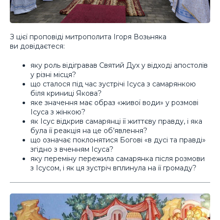
З цієї проповіді митрополита Ігоря Возьняка
ви довідаєтеся:
яку роль відігравав Святий Дух у відході апостолів
у різні місця?
що сталося під час зустрічі Ісуса з самарянкою
біля криниці Якова?
яке значення має образ «живої води» у розмові
Ісуса з жінкою?
як Ісус відкрив самарянці її життєву правду, і яка
була її реакція на це об’явлення?
що означає поклонятися Богові «в дусі та правді»
згідно з вченням Ісуса?
яку переміну пережила самарянка після розмови
з Ісусом, і як ця зустріч вплинула на її громаду?