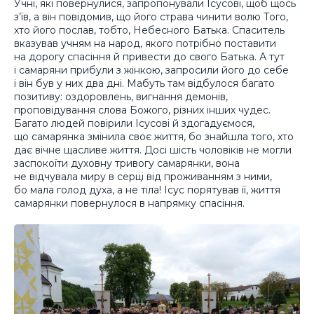
Учні, які повернулися, запропонували Ісусові, щоб щось
з’їв, а він повідомив, що його страва чинити волю Того,
хто його послав, тобто, Небесного Батька. Спаситель
вказував учням на народ, якого потрібно поставити
на дорогу спасіння й привести до свого Батька. А тут
і самаряни прибули з жінкою, запросили його до себе
і він був у них два дні. Мабуть там відбулося багато
позитиву: оздоровлень, вигнання демонів,
проповідування слова Божого, різних інших чудес.
Багато людей повірили Ісусові й здогадуємося,
що самарянка змінила своє життя, бо знайшла того, хто
дає вічне щасливе життя. Досі шість чоловіків не могли
заспокоїти духовну тривогу самарянки, вона
не відчувала миру в серці від проживанням з ними,
бо мала голод духа, а не тіла! Ісус порятував її, життя
самарянки повернулося в напрямку спасіння.