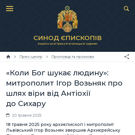
СИНОД ЄПИСКОПІВ
Української Греко-Католицької Церкви
Прес-центр
Проповіді та промови
«Коли Бог шукає людину»:
митрополит Ігор Возьняк про
шлях віри від Антіохії
до Сихару
20 травня 2025
18 травня 2025 року архиєпископ і митрополит
Львівський Ігор Возьняк звершив Архиєрейську