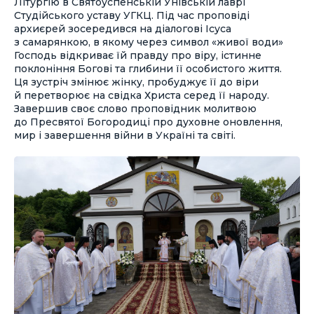
Літургію в Святоуспенській Унівській лаврі
Студійського уставу УГКЦ. Під час проповіді
архиєрей зосередився на діалогові Ісуса
з самарянкою, в якому через символ «живої води»
Господь відкриває їй правду про віру, істинне
поклоніння Богові та глибини її особистого життя.
Ця зустріч змінює жінку, пробуджує її до віри
й перетворює на свідка Христа серед її народу.
Завершив своє слово проповідник молитвою
до Пресвятої Богородиці про духовне оновлення,
мир і завершення війни в Україні та світі.