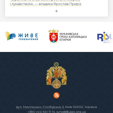
і лукавством», — владика Ярослав Приріз
вул. Микільсько-Слобідська, 5
, Київ 02002, Україна
+380 (44) 541-11-14
,
synod@ugcc.org.ua