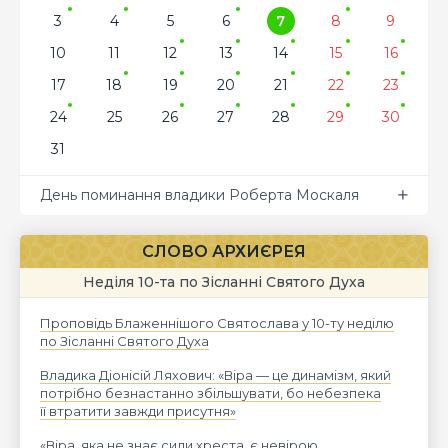
3
4
5
6
7
8
9
10
11
12
13
14
15
16
17
18
19
20
21
22
23
24
25
26
27
28
29
30
31
День поминання владики Роберта Москаля
СЛОВО АРХИЄРЕЯ
Неділя 10-та по Зісланні Святого Духа
Проповідь Блаженнішого Святослава у 10-ту неділю
по Зісланні Святого Духа
Владика Діонісій Ляхович: «Віра — це динамізм, який
потрібно безнастанно збільшувати, бо небезпека
її втратити завжди присутня»
«Віра, яка не знає сили хреста, є невірою