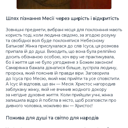
Шлях пізнання Месії через щирість і відкритість
Зовнішні предмети, вибрані місця для поклоніння мають
користь тоді, коли людина свідомо, за згодою розуму
та свобідної волі буде поклонятися Небесному
Батькові! Жінка прислухалася до слів Ісуса, ця розмова
припала їй до душі. Виходить, що вона була релігійно
досить обізнаною особою, хоч віру не практикувала,
бо її життя ще не було узгоджене з Божим законом!
Самарянка бажала дізнатися більше, зустріла людину,
пророка, який пояснив їй правди віри. Заговорила
до Ісуса про Месію, який має прийти та усе сповістити.
А Ісус їй відповів, що він — Месія. Христос нагородив
заблукану жінку, якій не вчинив жодного докору
за негідне духовне життя. Коли прийшли учні, жінка
залишила відро й побігла в місто, щоб розповісти про
дивного чоловіка, можливо він — Христос!
Пожива для душі та світло для народів