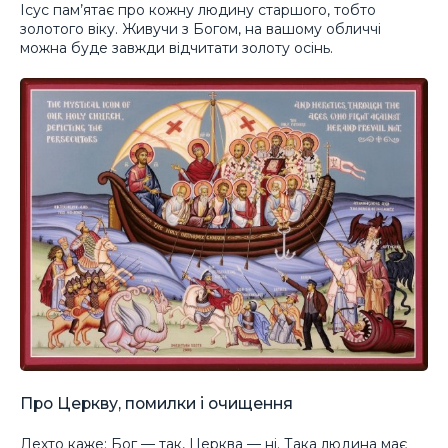
Ісус пам’ятає про кожну людину старшого, тобто
золотого віку. Живучи з Богом, на вашому обличчі
можна буде завжди відчитати золоту осінь.
Про Церкву, помилки і очищення
Дехто каже: Бог — так, Церква — ні. Така людина має