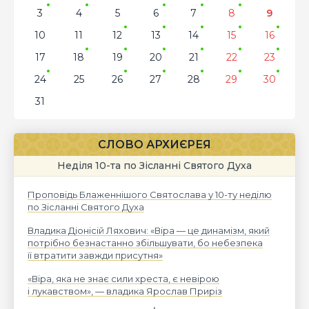
3
4
5
6
7
8
9
10
11
12
13
14
15
16
17
18
19
20
21
22
23
24
25
26
27
28
29
30
31
СЛОВО АРХИЄРЕЯ
Неділя 10-та по Зісланні Святого Духа
Проповідь Блаженнішого Святослава у 10-ту неділю
по Зісланні Святого Духа
Владика Діонісій Ляхович: «Віра — це динамізм, який
потрібно безнастанно збільшувати, бо небезпека
її втратити завжди присутня»
«Віра, яка не знає сили хреста, є невірою
і лукавством», — владика Ярослав Приріз