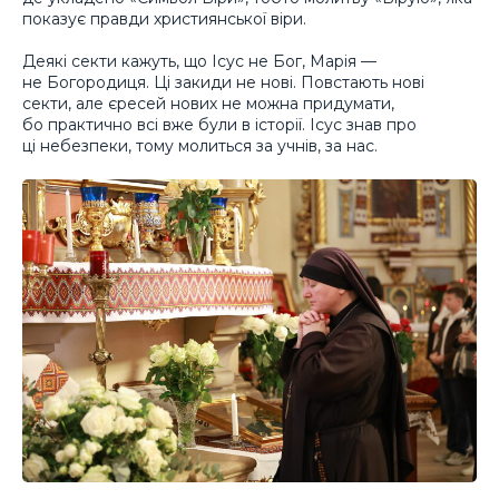
показує правди християнської віри.
Деякі секти кажуть, що Ісус не Бог, Марія —
не Богородиця. Ці закиди не нові. Повстають нові
секти, але єресей нових не можна придумати,
бо практично всі вже були в історії. Ісус знав про
ці небезпеки, тому молиться за учнів, за нас.