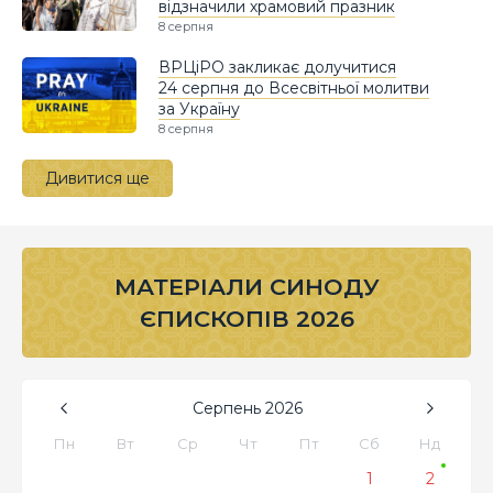
відзначили храмовий празник
8 серпня
ВРЦіРО закликає долучитися
24 серпня до Всесвітньої молитви
за Україну
8 серпня
Дивитися ще
МАТЕРІАЛИ СИНОДУ
ЄПИСКОПІВ 2026
Серпень
2026
Пн
Вт
Ср
Чт
Пт
Сб
Нд
1
2