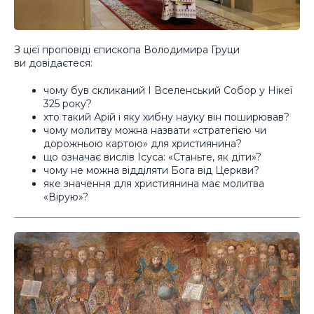
З цієї проповіді єпископа Володимира Груци
ви довідаєтеся:
чому був скликаний І Вселенський Собор у Нікеї
325 року?
хто такий Арій і яку хибну науку він поширював?
чому молитву можна назвати «стратегією чи
дорожньою картою» для християнина?
що означає вислів Ісуса: «Станьте, як діти»?
чому не можна відділяти Бога від Церкви?
яке значення для християнина має молитва
«Вірую»?