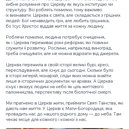
хибне розуміння про Церкву як якусь інституцію чи
структуру. Всі роблять помилки, тому важливо
їх визнавати. Церква є свята, але складається з грішних
людей. Бог ненавидить гріх, але любить грішника,
бо Ісус Христос віддав життя за кожну людину.
Роблячи помилки, людина потребує очищення,
як і Церква переживає різні реформи, які повинні
служити її розвитку. Рослини, наприклад виноград,
треба очищувати, але не можна відрізати від джерела.
Церква пережила в своїй історії великі бурі, єресі,
переслідування, але існує до сьогодні. Скільки було
в історії імперій, монархій, сліди яких можна знайти
лише в історичних документах чи архівах. А Церква
існує і вказує людині на небо як ціль життєвого
паломництва, перспективу після біологічної смерті.
Ми прагнемо в Церкві жити, приймати Святі Таїнства, які
дають нам життя. У Церкві є Мати-Богородиця, яка
провадить нас до нашого рідного дому — до неба. Там
чекає місце для кожного і кожної з нас.