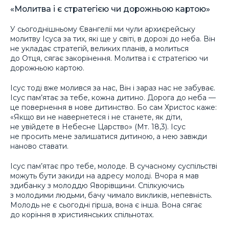
«Молитва і є стратегією чи дорожньою картою»
У сьогоднішньому Євангелії ми чули архиєрейську
молитву Ісуса за тих, які ще у світі, в дорозі до неба. Він
не укладає стратегій, великих планів, а молиться
до Отця, сягає закорінення. Молитва і є стратегією чи
дорожньою картою.
Ісус тоді вже молився за нас, Він і зараз нас не забуває.
Ісус пам’ятає за тебе, кожна дитино. Дорога до неба —
це повернення в нове дитинство. Бо сам Христос каже:
«Якщо ви не навернетеся і не станете, як діти,
не увійдете в Небесне Царство» (Мт. 18,3). Ісус
не просить мене залишатися дитиною, а нею завжди
наново ставати.
Ісус пам’ятає про тебе, молоде. В сучасному суспільстві
можуть бути закиди на адресу молоді. Вчора я мав
здибанку з молоддю Яворівщини. Спілкуючись
з молодими людьми, бачу чимало викликів, непевність.
Молодь не є сьогодні гірша, вона є інша. Вона сягає
до коріння в християнських спільнотах.