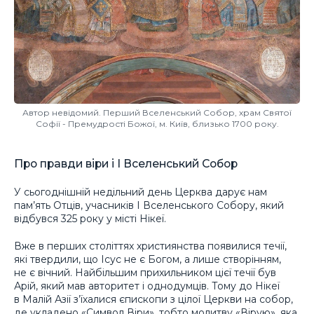
Автор невідомий. Перший Вселенський Собор, храм Святої
Софії - Премудрості Божої, м. Київ, близько 1700 року.
Про правди віри і І Вселенський Собор
У сьогоднішній недільний день Церква дарує нам
пам’ять Отців, учасників І Вселенського Собору, який
відбувся 325 року у місті Нікеї.
Вже в перших століттях християнства появилися течії,
які твердили, що Ісус не є Богом, а лише створінням,
не є вічний. Найбільшим прихильником цієї течії був
Арій, який мав авторитет і однодумців. Тому до Нікеї
в Малій Азії з’їхалися єпископи з цілої Церкви на собор,
де укладено «Символ Віри», тобто молитву «Вірую», яка