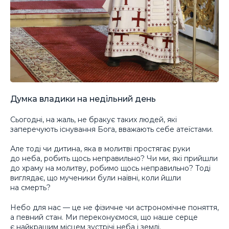
Думка владики на недільний день
Сьогодні, на жаль, не бракує таких людей, які
заперечують існування Бога, вважають себе атеїстами.
Але тоді чи дитина, яка в молитві простягає руки
до неба, робить щось неправильно? Чи ми, які прийшли
до храму на молитву, робимо щось неправильно? Тоді
виглядає, що мученики були наївні, коли йшли
на смерть?
Небо для нас — це не фізичне чи астрономічне поняття,
а певний стан. Ми переконуємося, що наше серце
є найкращим місцем зустрічі неба і землі.