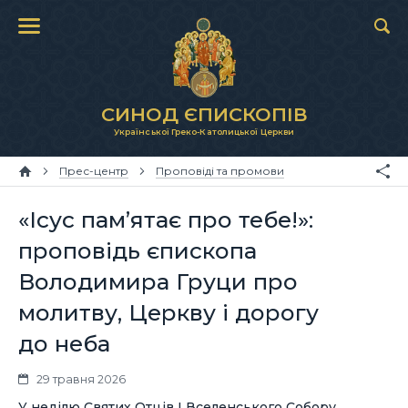
СИНОД ЄПИСКОПІВ
Української Греко-Католицької Церкви
Прес-центр
Проповіді та промови
«Ісус пам’ятає про тебе!»:
проповідь єпископа
Володимира Груци про
молитву, Церкву і дорогу
до неба
29 травня 2026
У неділю Святих Отців І Вселенського Собору