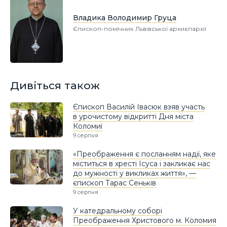
Владика Володимир Груца
Єпископ-помічник Львівської архиєпархії
Дивіться також
Єпископ Василій Івасюк взяв участь
в урочистому відкритті Дня міста
Коломиї
9 серпня
«Преображення є посланням надії, яке
міститься в хресті Ісуса і закликає нас
до мужності у викликах життя», —
єпископ Тарас Сеньків
9 серпня
У катедральному соборі
Преображення Христового м. Коломия