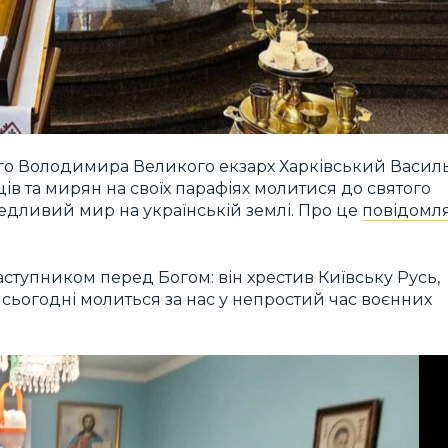
го Володимира Великого екзарх Харківський Васил
ів та мирян на своїх парафіях молитися до святого
едливий мир на українській землі. Про це
повідомл
ступником перед Богом: він хрестив Київську Русь,
 сьогодні молиться за нас у непростий час воєнних