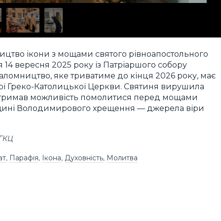
ицтво ікони з мощами святого рівноапостольного
14 вересня 2025 року із Патріаршого собору
паломництво, яке триватиме до кінця 2026 року, має
ької Греко-Католицької Церкви. Святиня вирушила
 отримав можливість помолитися перед мощами
адщині Володимирового хрещення — джерела віри
УГКЦ
ат
,
Парафія
,
Ікона
,
Духовність
,
Молитва