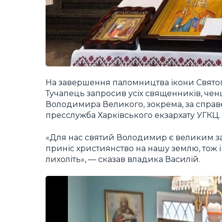
На завершення паломництва ікони Свято
Тучапець запросив усіх священників, ченц
Володимира Великого, зокрема, за справ
пресслужба Харківського екзархату УГКЦ.
«Для нас святий Володимир є великим за
приніс християнство на нашу землю, тож і
лихоліть», — сказав владика Василій.