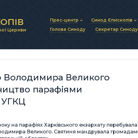
ОПІВ
Прес-центр
Синод Єпископів
Голова Синоду
Секретар Синоду
кої Церкви
Новини та анонси
Статут Синоду Єписко
Інтерв’ю та коментарі
Регламент Синоду Єп
Проповіді та промови
Положення про Голов
Молитовне прикликанн
Синодальні органи
Секретаріат Синоду
Контактна інформація
о Володимира Великого
ництво парафіями
у УГКЦ
оку на парафіях Харківського екзархату перебувала
олодимира Великого. Святиня мандрувала громадам