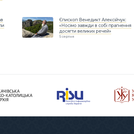
ав
Єпископ Венедикт Алексійчук:
ли
«Носімо завжди в собі прагнення
досягти великих речей»
5 серпня