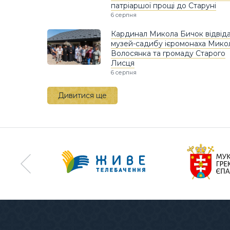
патріаршої прощі до Старуні
6 серпня
Кардинал Микола Бичок відвід
музей-садибу ієромонаха Мико
Волосянка та громаду Старого
Лисця
6 серпня
Дивитися ще