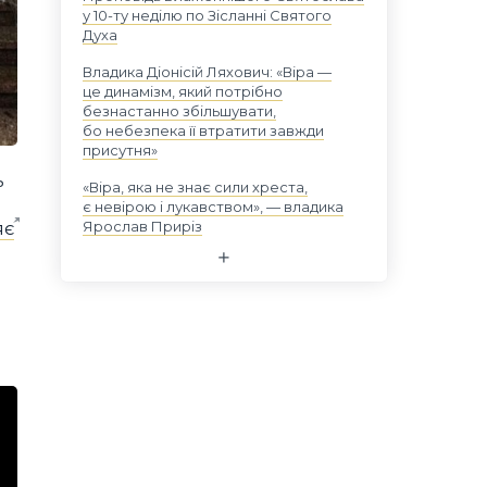
у 10-ту неділю по Зісланні Святого
Духа
Владика Діонісій Ляхович: «Віра —
це динамізм, який потрібно
безнастанно збільшувати,
бо небезпека її втратити завжди
присутня»
ь
«Віра, яка не знає сили хреста,
є невірою і лукавством», — владика
Ярослав Приріз
яє