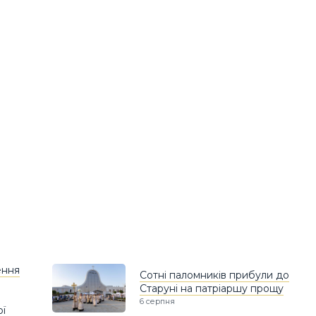
ення
Сотні паломників прибули до
Старуні на патріаршу прощу
6 серпня
ої