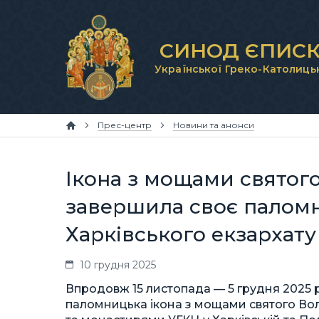
СИНОД ЄПИСК
Української Греко-Католиць
Прес-центр
Новини та анонси
Ікона з мощами святог
завершила своє палом
Харківського екзархат
10 грудня 2025
Впродовж 15 листопада — 5 грудня 2025 р
паломницька ікона з мощами святого В