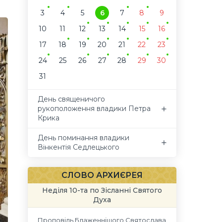
3
4
5
6
7
8
9
10
11
12
13
14
15
16
17
18
19
20
21
22
23
24
25
26
27
28
29
30
31
День священичого
рукоположення владики Петра
Крика
День поминання владики
Вінкентія Седлецького
СЛОВО АРХИЄРЕЯ
Неділя 10-та по Зісланні Святого
Духа
Проповідь Блаженнішого Святослава