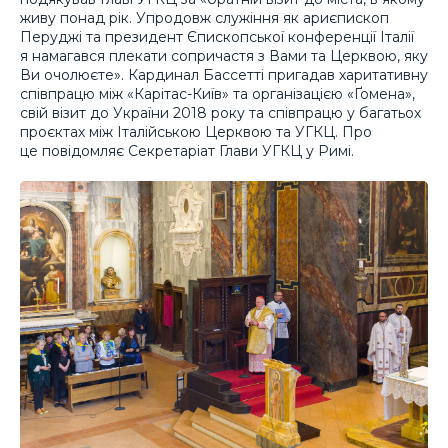
живу понад рік. Упродовж служіння як ариєпископ
Перуджі та президент Єпископської конференції Італії
я намагався плекати сопричастя з Вами та Церквою, яку
Ви очолюєте». Кардинал Бассетті пригадав харитативну
співпрацю між «Карітас-Київ» та організацією «Ґомена»,
свій візит до України 2018 року та співпрацю у багатьох
проєктах між Італійською Церквою та УГКЦ. Про
це повідомляє Секретаріат Глави УГКЦ у Римі.