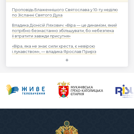
Проповідь Блаженнішого Святослава у 10-ту неділю
по Зісланні Святого Духа
Владика Діонісій Ляхович: «Віра — це динамізм, який
потрібно безнастанно збільшувати, бо небезпека
її втратити завжди присутня»
«Віра, яка не знає сили хреста, є невірою
і лукавством», — владика Ярослав Приріз