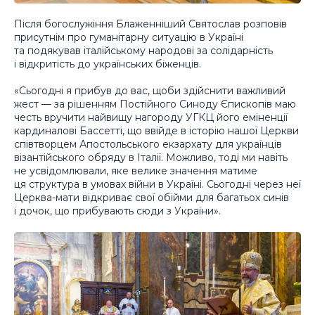
Після богослужіння Блаженніший Святослав розповів
присутнім про гуманітарну ситуацію в Україні
та подякував італійському народові за солідарність
і відкритість до українських біженців.
«Сьогодні я прибув до вас, щоби здійснити важливий
жест — за рішенням Постійного Синоду Єпископів маю
честь вручити найвищу нагороду УГКЦ його еміненції
кардиналові Бассетті, що ввійде в історію нашої Церкви
співтворцем Апостольського екзархату для українців
візантійського обряду в Італії. Можливо, тоді ми навіть
не усвідомлювали, яке велике значення матиме
ця структура в умовах війни в Україні. Сьогодні через неї
Церква-мати відкриває свої обійми для багатьох синів
і дочок, що прибувають сюди з України».