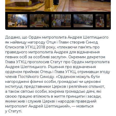
Додамо, що Орден митрополита Андрея Шептицького
як найвищу нагороду Отця і Глави створив Синод
Єпископів УГКЦ 2018 року, «плекаючи пам’ять про
праведного митрополита Андрея для відзначення
певних осіб за особливі заслуги». Окремим декретом
Глава УГКЦ проголосив Статут про Орден митрополита
Андрея Шептицького. Рішення про відзначення
орденом приймає Отець і Глава УГКЦ, отримавши згоду
членів Постійного Синоду. «Орденом можуть бути
нагороджені фізичні особи, громадські чи церковні
інституції, представники Церков і релігійних спільнот,
а також світські особи, зокрема громадські діячі, які
своєю працею втілюють в життя принципи і засади,
якими жив і служив Церкві і народові праведний
митрополит Андрей Шептицький», — мовиться
у Статуті.