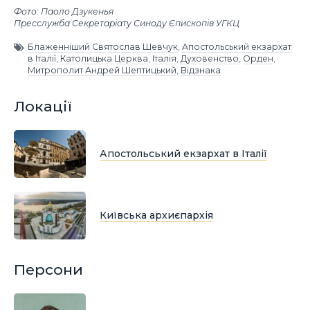
Фото: Паоло Дзукенья
Пресслужба Секретаріату Синоду Єпископів УГКЦ
Блаженніший Святослав Шевчук
,
Апостольський екзархат
в Італії
,
Католицька Церква
,
Італія
,
Духовенство
,
Орден
,
Митрополит Андрей Шептицький
,
Відзнака
Локації
Апостольський екзархат в Італії
Київська архиєпархія
Персони