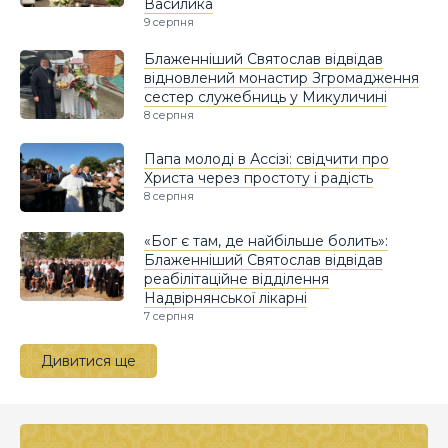
Василика
9 серпня
Блаженніший Святослав відвідав
відновлений монастир Згромадження
сестер служебниць у Микуличині
8 серпня
Папа молоді в Ассізі: свідчити про
Христа через простоту і радість
8 серпня
«Бог є там, де найбільше болить»:
Блаженніший Святослав відвідав
реабілітаційне відділення
Надвірнянської лікарні
7 серпня
Дивитися ще