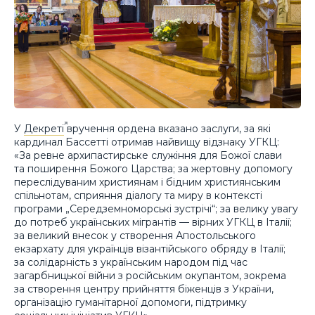
У
Декреті
вручення ордена вказано заслуги, за які
кардинал Бассетті отримав найвищу відзнаку УГКЦ:
«За ревне архипастирське служіння для Божої слави
та поширення Божого Царства; за жертовну допомогу
переслідуваним християнам і бідним християнським
спільнотам, сприяння діалогу та миру в контексті
програми „Середземноморські зустрічі“; за велику увагу
до потреб українських мігрантів — вірних УГКЦ в Італії;
за великий внесок у створення Апостольського
екзархату для українців візантійського обряду в Італії;
за солідарність з українським народом під час
загарбницької війни з російським окупантом, зокрема
за створення центру прийняття біженців з України,
організацію гуманітарної допомоги, підтримку