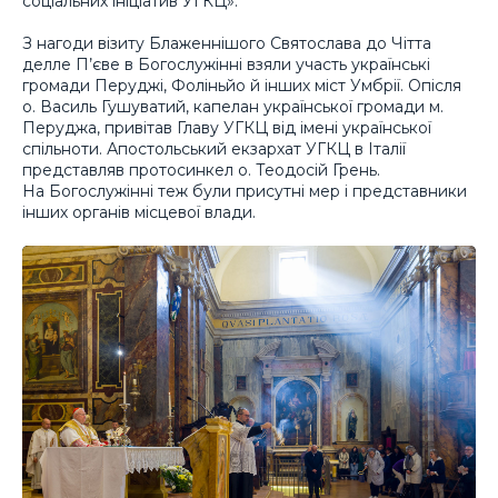
соціальних ініціатив УГКЦ».
З нагоди візиту Блаженнішого Святослава до Чітта
делле П’єве в Богослужінні взяли участь українські
громади Перуджі, Фоліньйо й інших міст Умбрії. Опісля
о. Василь Гушуватий, капелан української громади м.
Перуджа, привітав Главу УГКЦ від імені української
спільноти. Апостольський екзархат УГКЦ в Італії
представляв протосинкел о. Теодосій Грень.
На Богослужінні теж були присутні мер і представники
інших органів місцевої влади.