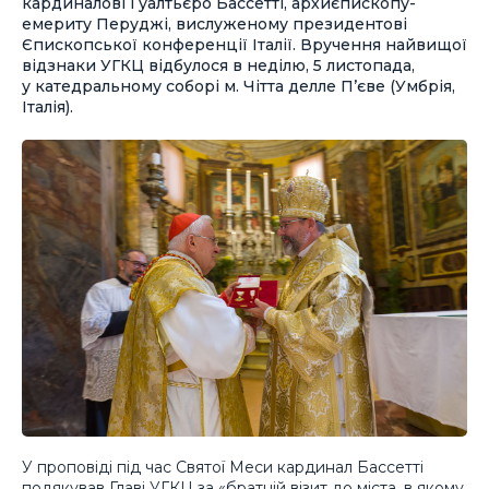
кардиналові Ґуалтьєро Бассетті, архиєпископу-
емериту Перуджі, вислуженому президентові
Єпископської конференції Італії. Вручення найвищої
відзнаки УГКЦ відбулося в неділю, 5 листопада,
у катедральному соборі м. Чітта делле П’єве (Умбрія,
Італія).
У проповіді під час Святої Меси кардинал Бассетті
подякував Главі УГКЦ за «братній візит до міста, в якому