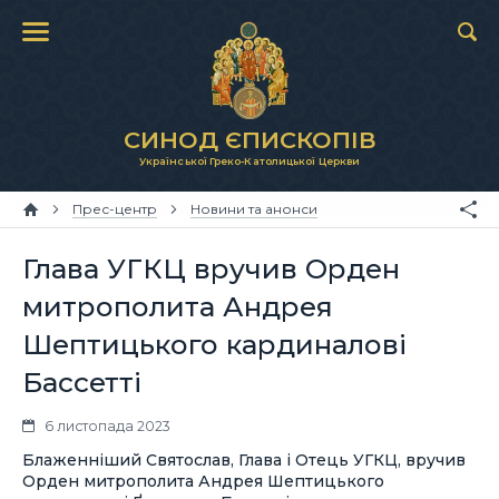
СИНОД ЄПИСКОПІВ
Української Греко-Католицької Церкви
Прес-центр
Новини та анонси
Глава УГКЦ вручив Орден
митрополита Андрея
Шептицького кардиналові
Бассетті
6 листопада 2023
Блаженніший Святослав, Глава і Отець УГКЦ, вручив
Орден митрополита Андрея Шептицького