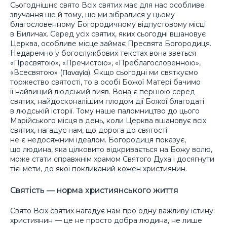
Сьогоднішнє свято Всіх святих має для нас особливе
звучання ще й тому, що ми зібралися у цьому
благословенному Богородичному відпустовому місці
в Биличах. Серед усіх святих, яких сьогодні вшановує
Церква, особливе місце займає Пресвята Богородиця.
Недаремно у богослужбових текстах вона зветься
«Пресвятою», «Пречистою», «Преблагословенною»,
«Всесвятою» (Παναγία). Якщо сьогодні ми святкуємо
торжество святості, то в особі Божої Матері бачимо
її найвищий людський вияв. Вона є першою серед
святих, найдосконалішим плодом дії Божої благодаті
в людській історії. Тому наше паломництво до цього
Марійського місця в день, коли Церква вшановує всіх
святих, нагадує нам, що дорога до святості
не є недосяжним ідеалом. Богородиця показує,
що людина, яка цілковито відкривається на Божу волю,
може стати справжнім храмом Святого Духа і досягнути
тієї мети, до якої покликаний кожен християнин.
Святість — норма християнського життя
Свято Всіх святих нагадує нам про одну важливу істину:
християнин — це не просто добра людина, не лише