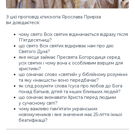
З цієї проповіді єпископа Ярослава Приріза
ви довідаєтеся:
чому свято Всіх святих відзначається відразу після
П’ятдесятниці?
що свято Всіх святих відкриває нам про дію
Святого Духа?
яке місце займає Пресвята Богородиця серед
усіх святих і чому вона є особливим взірцем для
християн?
що означає слово «святий» у біблійному розумінні
та яку «інакшість» воно передбачає?
як слід розуміти слова Ісуса про любов до Бога
понад батьків, дітей та інших близьких людей?
що означає визнавати Христа перед людьми
у сучасному світі?
чому важливо пам’ятати українських
новомучеників і яке значення має 25-ліття їхньої
беатифікації?