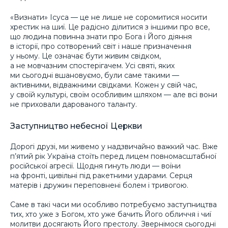
«Визнати» Ісуса — це не лише не соромитися носити
хрестик на шиї. Це радісно ділитися з іншими про все,
що людина повинна знати про Бога і Його діяння
в історії, про сотворений світ і наше призначення
у ньому. Це означає бути живим свідком,
а не мовчазним спостерігачем. Усі святі, яких
ми сьогодні вшановуємо, були саме такими —
активними, відважними свідками. Кожен у свій час,
у своїй культурі, своїм особливим шляхом — але всі вони
не приховали дарованого таланту.
Заступництво небесної Церкви
Дорогі друзі, ми живемо у надзвичайно важкий час. Вже
п’ятий рік Україна стоїть перед лицем повномасштабної
російської агресії. Щодня гинуть люди — воїни
на фронті, цивільні під ракетними ударами. Серця
матерів і дружин переповнені болем і тривогою.
Саме в такі часи ми особливо потребуємо заступництва
тих, хто уже з Богом, хто уже бачить Його обличчя і чиї
молитви досягають Його престолу. Звернімося сьогодні