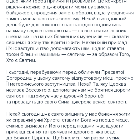
а дар, який треба прийняти і розвивати. Це конкретні
рішення кожного дня: обрати молитву замість
байдужості, прощення замість образи, відвагу свідчення
замість мовчазного конформізму. Нехай сьогоднішній
день буде для кожного з нас нагодою подивитись
на хмару свідків навколо нас — на всіх святих, знаних
і незнаних, на наших блаженних мучеників — і сказати
серцем: і я хочу так вірити і жити. Нехай їхній приклад
і їхнє заступництво допомагають нам щодня ставати
трохи більш «інакшими» — святими — за образом Того,
Хто є Святим.
І сьогодні, перебуваючи перед обличчям Пресвятої
Богородиці у цьому святому відпустовому місці, просімо
Її материнського заступництва. Нехай Та, яку Церква
називає Всесвятою, допомагає нам не боятися дороги
святості, підтримує нас у духовній боротьбі
та провадить до свого Сина, джерела всякої святості.
Нехай сьогоднішнє свято зміцнить у нас бажання жити
як справжні учні Христа: ставити Бога на перше місце,
сміливо визнавати Його перед людьми, наслідувати
приклад святих та прямувати дорогою, яка веде
до Божого Царства. Щоб колись і ми разом з усіма