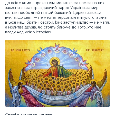
до всіх святих з проханням: молиться за нас, за наших
захисників, за страждаючий народ України, за мир,
що так необхідний і такий бажаний. Церква завжди
вчила, що святі — не мертві персонажі минулого, а живі
в Бозі наші брати і сестри. Їхнє заступництво — не магія,
а молитва друзів, які стоять ближче до Того, хто має
владу над усією історією.