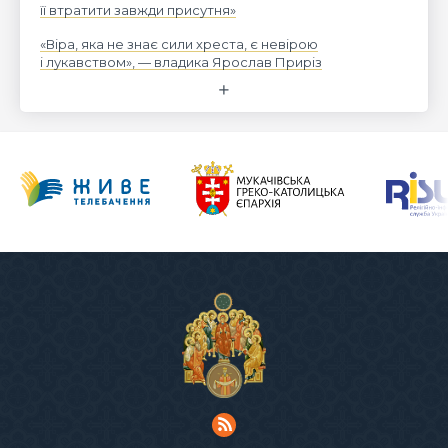
її втратити завжди присутня»
«Віра, яка не знає сили хреста, є невірою
і лукавством», — владика Ярослав Приріз