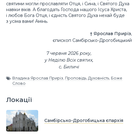
святими могли прославляти Отця, і Сина, і Святого Духа
навіки віків. А благодать Господа нашого Ісуса Христа,
і любов Бога Отця, і єдність Святого Духа нехай буде
з усіма вами! Амінь.
† Ярослав Приріз,
єпископ Самбірсько-Дрогобицький
7 червня 2026 року,
у Неділю Всіх святих,
с. Биличі
Владика Ярослав Приріз
,
Проповідь
,
Духовність
,
Боже
Слово
Локації
Самбірсько-Дрогобицька єпархія