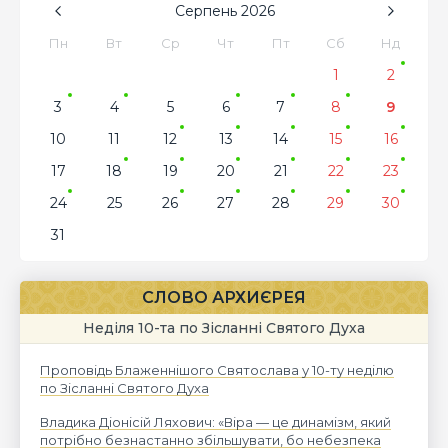
Серпень
2026
Пн
Вт
Ср
Чт
Пт
Сб
Нд
1
2
3
4
5
6
7
8
9
10
11
12
13
14
15
16
17
18
19
20
21
22
23
24
25
26
27
28
29
30
31
СЛОВО АРХИЄРЕЯ
Неділя 10-та по Зісланні Святого Духа
Проповідь Блаженнішого Святослава у 10-ту неділю
по Зісланні Святого Духа
Владика Діонісій Ляхович: «Віра — це динамізм, який
потрібно безнастанно збільшувати, бо небезпека