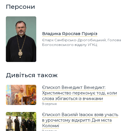
Персони
Владика Ярослав Приріз
Єпарх Самбірсько-Дрогобицький, Голова
Богословського відділу УГКЦ
Дивіться також
Єпископ Венедикт Венедикт:
Християнство переконує тоді, коли
слова збігаються із вчинками
9 серпня
Єпископ Василій Івасюк взяв участь
в урочистому відкритті Дня міста
Коломиї