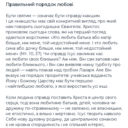
Правильний порядок любові
Бути святим — означає бути справді інакшим.
І ця «інакшість» має свій конкретний вигляд, про який
нам говорить сьогоднішнє Євангеліє. Христос
промовляє сьогодні слова, які на перший погляд
здаються жорсткими: «Хто любить батька або матір
більше, ніж мене, той недостойний мене. І хто любить
сина або дочку більше, ніж мене, той недостойний
мене» (Мт. 10, 37). Чи справді Ісус закликає нас
не любити своїх близьких? Аж ніяк. Він сам заповів нам
любити ближнього, і Він сам виявляв ніжну турботу про
людей — навіть плакав над гробом Лазаря. Але Він
вказує на порядок пріоритетів: учнівська відданість
Йому і Божому Царству має бути першою
і найглибшою любов’ю, з якої виростають усі інші.
Коли людина справді поставить Христа в центр свого
серця, тоді вона любитиме батьків, дітей, чоловіка чи
дружину по-справжньому — не залежно, не власницьки,
не егоїстично, а вільно і жертовно. Ісус творить навколо
Себе нову духовну родину, де центральною ознакою
є не кровна спорідненість і не спільний інтерес,