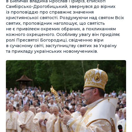
в Биличах владика Ярослав Приріз, єпископ
Самбірсько-Дрогобицький, звернувся до вірних
із проповіддю про справжнє значення
християнської святості. Роздумуючи над святом Всіх
святих, проповідник наголошує, що святість
не є привілеєм окремих обраних, а покликанням
кожного охрещеного. Особливу увагу він приділяє
ролі Пресвятої Богородиці, свідченню віри
в сучасному світі, заступництву святих за Україну
та прикладу українських новомучеників.