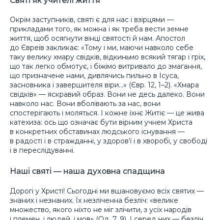
Святі як учителі життя
Окрім заступників, святі є для нас і взірцями —
прикладами того, як можна і як треба вести земне
життя, щоб осягнути вінці святості й нам. Апостол
до Євреїв закликає: «Тому і ми, маючи навколо себе
таку велику хмару свідків, відкиньмо всякий тягар і гріх,
що так легко обмотує, і біжімо витривало до змагання,
що призначене нами, дивлячись пильно в Ісуса,
засновника і завершителя віри…» (Євр. 12, 1–2). «Хмара
свідків» — яскравий образ. Вони не десь далеко. Вони
навколо нас. Вони вболівають за нас, вони
спостерігають і моляться. І кожне їхнє Житіє — це жива
катехиза: ось що означає бути вірним учнем Христа
в конкретних обставинах людського існування —
в радості і в стражданні, у здоров’ї і в хворобі, у свободі
і в переслідуванні.
Наші святі — наша духовна спадщина
Дорогі у Христі! Сьогодні ми вшановуємо всіх святих —
знаних і незнаних. Їх незліченна безліч: «велике
множество, якого ніхто не міг злічити, з усіх народів
і племен, і людей, і мов» (Од. 7, 9). І серед них — безліч