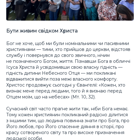
Бути живим свідком Христа
Бог не хоче, щоб ми були номінальними чи пасивними
християнами — тими, хто прийшов до церкви, відстояв
службу і повернувся до свого звичного, нічим
не позначеного Богом, життя. Пізнавши Бога в обличчі
Ісуса Христа й усвідомивши свою власну гідність —
гідність дитини Небесного Отця — ми покликані
відважитися вийти поза межі власного комфорту.
Христос продовжує сьогодні у Євангелії: «Кожен, хто
визнає мене перед людьми, того й я визнаю перед
Отцем моїм, що на небесах» (Мт. 10, 32).
Сучасний світ часто прагне жити так, ніби Бога немає.
Тому кожен християнин покликаний радісно ділитися
з іншими тим, що людина повинна знати про Бога, про
Його любов, про Його спасенне діяння в історії, про
красу сотвореного світу та про високе призначення
людської особи.