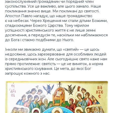
законослухняний громадянин чи порядний член
суспільства. Усе це важливо, але цього замало. Наше
покликання значно вище. Ми покликані до святості.
Апостол Павло нагадує, що наше громадянство
є на небесах. Через Хрещення ми стали дітьми Божими,
спадкоємцями Божого Царства. Тому мірилом
успішності християнського життя є не лише земні
досягнення, а передусім те, наскільки ми наближаємося
до Бога і стаємо подібними до Нього.
Інколи ми звикаємо думати, що «святий» — це щось
недосяжне, щось зарезервоване для особливих людей
із середньовічних ікон. Але сьогоднішнє свято каже нам
прямо протилежне: святість — це не виняток, а норма
християнського існування. Це мета, до якої Бог
запрошує кожного з нас.