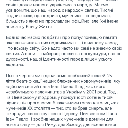
синів і дочок нашого українського народу. Маємо
усвідомити, що наш народ є народом святих. Тисячі
подвижників, праведників, мучеників і сповідників,
більшість з яких не прославлені офіційно, але їхні імена
вписані у Книгу Життя.
Водночас маємо подбати і про популяризацію пам’яті
вже визнаних наших подвижників — і в нашому народі,
і по всьому світу. Бо надто часто ми самі не знаємо своїх
святих. А вони — найкращі посли нашої культури, нашої
духовності, нашої ідентичності перед лицем усього
людства.
Цього червня ми відзначаємо особливий ювілей: 25-
ліття беатифікації наших блаженних новомучеників, яку
здійснив святий папа Іван Павло II під час свого
незабутнього паломництва в Україну у 2001 році. Тоді,
на Львівському іподромі, у присутності сотень тисяч
вірних, він проголосив блаженними греко-католицьких
мучеників XX століття — тих, хто вибрав смерть, але
не зрадив свою віру і свою Церкву. Цим жестом Папа
Іван Павло II зробив наших мучеників відомими для
всього світу — для Риму, для Заходу, для вселенської