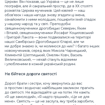
Церкви. Він показав, що Україна — це не лише
географія, але й сакральний простір, де в XX столітті
розквітла Церква мучеників. Цей ювілей — наш
обов’язок і наша нагода: знову згадати ці імена,
ознайомити з ними молодших, поширити їхній спадок
у нашому народі та у світі. Преподобні
священномученики дрогобицькі Северин, Яким
і Віталій, священномученики Йосафат Коциловський
і Григорій Лакота — вони подвизалися на території
нашої Самбірсько-Дрогобицької Єпархії, але чи
ми добре знаємо їх, чи молимося до них? І багато інших
новомучеників, серед яких Микола Чарнецький,
Климентій Шептицький, Омелян Ковч, Василь
Величковський, — нехай стануть відомими
і улюбленими в кожній українській родині.
Не бійтеся дороги святості
Дорогі брати і сестри, хочу звернутись до вас
із простим і водночас найбільшим закликом: прагніть
до святості. Не відкладайте це на потім. Не кажіть:
«Я ще замолодий», «Я надто грішний», «Це не для
мене». Святість — це не заслуга, яку треба заробити,