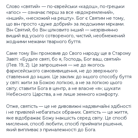
Слово «святий» — по-єврейськи «кадош», по-грецьки
«агіос» — означає перш за все «відокремлений»,
«інший», «несхожий на решту». Бог є Святим не тому,
що він просто «дуже добрий» за людськими мірками.
Він Святий, бо Він цілковито інший — незрівнянно
вищий від усього сотвореного, чистий, необмежений
жодними межами тварного буття.
Саме тому Він промовив до Свого народу ще в Старому
Завіті: «Будьте святі, бо я, Господь, Бог ваш, святий»
(Лев. 19, 2). Це запрошення — не до якогось
фарисейського самовивищення, не до зверхнього
ставлення до інших. Це заклик до іншого способу буття
у світі: жити за Божою логікою, а не за логікою цього
світу; ставити Бога в центр, а не власне «я»; шукати
Небесного Царства, а не лише земного комфорту.
Отже, святість — це не дивовижні надзвичайні здібності
і не привілей небагатьох обраних. Святість — це життя,
яке відображає Божу інакшість серед світу. Це спосіб
мислення, спосіб любити, спосіб приймати рішення,
який випливає з приналежності до Бога.