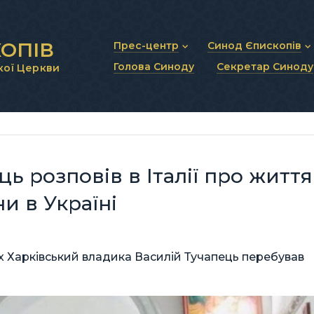
ОПІВ
Прес-центр
Синод Єпископів
Голова Синоду
Секретар Синоду
кої Церкви
Новини та анонси
Статут Синоду Єписко
Інтерв’ю та коментарі
Регламент Синоду Єп
Проповіді та промови
Положення про Голов
Молитовне прикликанн
Синодальні органи
Секретаріат Синоду
Контактна інформація
ь розповів в Італії про життя
и в Україні
рх Харківський владика Василій Тучапець перебував