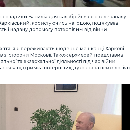
’ю владики Василія для калабрійського телеканалу
х Харківський, користуючись нагодою, подякував
сть і надану допомогу потерпілим від війни
ахіття, які переживають щоденно мешканці Харкові
дів зі сторони Московії. Також архиєрей представив
льної та екзархальної діяльності під час війни.
ається підтримка потерпілих, духовна та психологіч