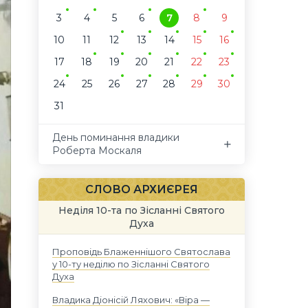
3
4
5
6
7
8
9
10
11
12
13
14
15
16
17
18
19
20
21
22
23
24
25
26
27
28
29
30
31
День поминання владики
Роберта Москаля
СЛОВО АРХИЄРЕЯ
Неділя 10-та по Зісланні Святого
Духа
Проповідь Блаженнішого Святослава
у 10-ту неділю по Зісланні Святого
Духа
Владика Діонісій Ляхович: «Віра —