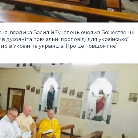
ересня, владика Василій Тучапець очолив Божественні
сив духовні та повчальні проповіді для української
р в Україні та українців. Про це
повідомляє