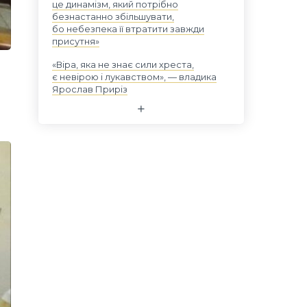
це динамізм, який потрібно
безнастанно збільшувати,
бо небезпека її втратити завжди
присутня»
«Віра, яка не знає сили хреста,
є невірою і лукавством», — владика
Ярослав Приріз