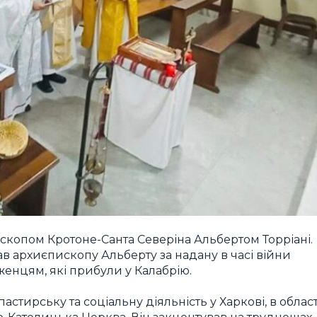
ископом Кротоне-Санта Северіна Альбертом Торріані.
ав архиєпископу Альберту за надану в часі війни
женцям, які прибули у Калабрію.
стирську та соціальну діяльність у Харкові, в област