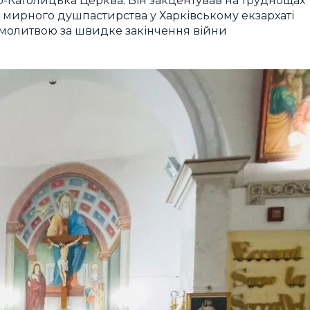
еко-Католицька Церква. Він закцентував на труднощах
 мирного душпастирства у Харківському екзархаті
ою молитвою за швидке закінчення війни