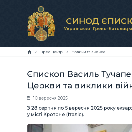
СИНОД ЄПИСК
Української Греко-Католиць
Прес-центр
Новини та анонси
Єпископ Василь Тучапец
Церкви та виклики війн
10 вересня 2025
З 28 серпня по 5 вересня 2025 року екза
у місті Кротоне (Італія).