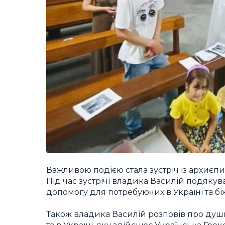
Важливою подією стала зустріч із архиєп
Під час зустрічі владика Василій подякув
допомогу для потребуючих в Україні та бі
Також владика Василій розповів про душпа