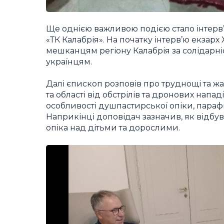
Ще однією важливою подією стало інтерв
«ТК Калабрія». На початку інтерв’ю екзар
мешканцям регіону Калабрія за солідарні
українцям.
Далі єпископ розповів про труднощі та ж
та області від обстрілів та дронових напа
особливості душпастирської опіки, парафія
Наприкінці доповідач зазначив, як відбув
опіка над дітьми та дорослими.