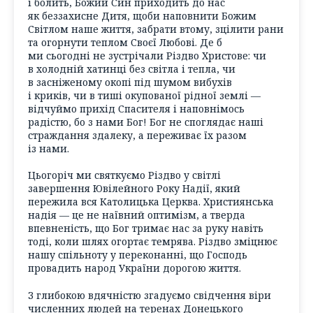
і болить, Божий Син приходить до нас
як беззахисне Дитя, щоби наповнити Божим
Світлом наше життя, забрати втому, зцілити рани
та огорнути теплом Своєї Любові. Де б
ми сьогодні не зустрічали Різдво Христове: чи
в холодній хатинці без світла і тепла, чи
в засніженому окопі під шумом вибухів
і криків, чи в тиші окупованої рідної землі —
відчуймо прихід Спасителя і наповнімось
радістю, бо з нами Бог! Бог не споглядає наші
страждання здалеку, а переживає їх разом
із нами.
Цьогоріч ми святкуємо Різдво у світлі
завершення Ювілейного Року Надії, який
пережила вся Католицька Церква. Християнська
надія — це не наївний оптимізм, а тверда
впевненість, що Бог тримає нас за руку навіть
тоді, коли шлях огортає темрява. Різдво зміцнює
нашу спільноту у переконанні, що Господь
провадить народ України дорогою життя.
З глибокою вдячністю згадуємо свідчення віри
численних людей на теренах Донецького