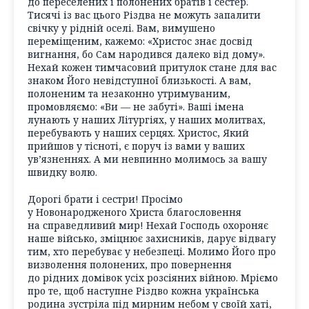
до переселених і полонених братів і сестер.
Тисячі із вас цього Різдва не можуть запалити
свічку у рідній оселі. Вам, вимушено
переміщеним, кажемо: «Христос знає досвід
вигнання, бо Сам народився далеко від дому».
Нехай кожен тимчасовий притулок стане для вас
знаком Його невідступної близькості. А вам,
полоненим та незаконно утримуваним,
промовляємо: «Ви — не забуті». Ваші імена
лунають у наших Літургіях, у наших молитвах,
перебувають у наших серцях. Христос, Який
прийшов у тісноті, є поруч із вами у ваших
ув’язненнях. А ми невпинно молимось за вашу
швидку волю.
Дорогі брати і сестри! Просімо
у Новонародженого Христа благословення
на справедливий мир! Нехай Господь охороняє
наше військо, зміцнює захисників, дарує відвагу
тим, хто перебуває у небезпеці. Молимо Його про
визволення полонених, про повернення
до рідних домівок усіх розсіяних війною. Мріємо
про те, щоб наступне Різдво кожна українська
родина зустріла під мирним небом у своїй хаті,