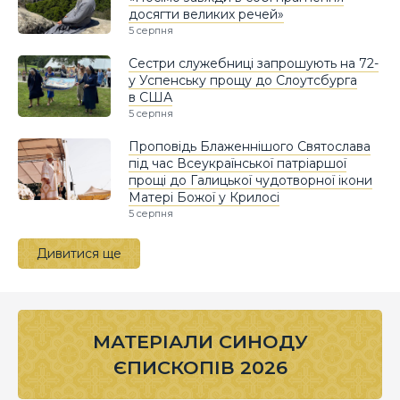
досягти великих речей»
5 серпня
Сестри служебниці запрошують на 72-
у Успенську прощу до Слоутсбурга
в США
5 серпня
Проповідь Блаженнішого Святослава
під час Всеукраїнської патріаршої
прощі до Галицької чудотворної ікони
Матері Божої у Крилосі
5 серпня
Дивитися ще
МАТЕРІАЛИ СИНОДУ
ЄПИСКОПІВ 2026