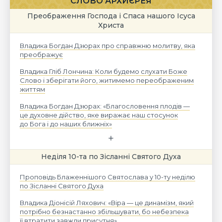
СЛОВО АРХИЄРЕЯ
Преображення Господа і Спаса нашого Ісуса
Христа
Владика Богдан Дзюрах про справжню молитву, яка
преображує
Владика Гліб Лончина: Коли будемо слухати Боже
Слово і зберігати його, житимемо переображеним
життям
Владика Богдан Дзюрах: «Благословення плодів —
це духовне дійство, яке виражає наш стосунок
до Бога і до наших ближніх»
Неділя 10-та по Зісланні Святого Духа
Проповідь Блаженнішого Святослава у 10-ту неділю
по Зісланні Святого Духа
Владика Діонісій Ляхович: «Віра — це динамізм, який
потрібно безнастанно збільшувати, бо небезпека
її втратити завжди присутня»