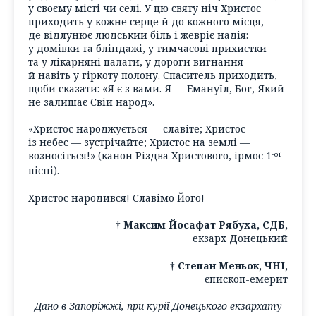
у своєму місті чи селі. У цю святу ніч Христос
приходить у кожне серце й до кожного місця,
де відлунює людський біль і жевріє надія:
у домівки та бліндажі, у тимчасові прихистки
та у лікарняні палати, у дороги вигнання
й навіть у гіркоту полону. Спаситель приходить,
щоби сказати: «Я є з вами. Я — Емануїл, Бог, Який
не залишає Свій народ».
«Христос народжується — славіте; Христос
із небес — зустрічайте; Христос на землі —
возносіться!» (канон Різдва Христового, ірмос 1
-ої
пісні).
Христос народився! Славімо Його!
† Максим Йосафат Рябуха, СДБ,
екзарх Донецький
† Степан Меньок, ЧНІ,
єпископ-емерит
Дано в Запоріжжі, при курії Донецького екзархату