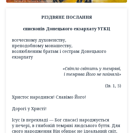
РІЗДВЯНЕ ПОСЛАННЯ
єпископів Донецького екзархату УГКЦ
всечесному духовенству,
преподобному монашеству,
возлюбленим братам і сестрам Донецького
екзархату
«Світло світить у темряві,
і темрява Його не пойнялà»
(Ів. 1, 5)
Христос народився! Славімо Його!
Дорогі у Христі!
Ісус (
в перекладі — Бог спасає
) народжується
у печері, в глибокій темряві людського буття. Для
свого народження Він обирає не ідеальний світ,