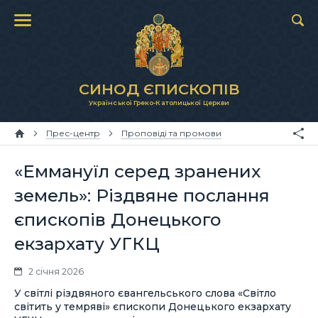
СИНОД ЄПИСКОПІВ
Української Греко-Католицької Церкви
Прес-центр
Проповіді та промови
«Еммануїл серед зранених
земель»: Різдвяне послання
єпископів Донецького
екзархату УГКЦ
2 січня 2026
У світлі різдвяного євангельського слова «Світло
світить у темряві» єпископи Донецького екзархату