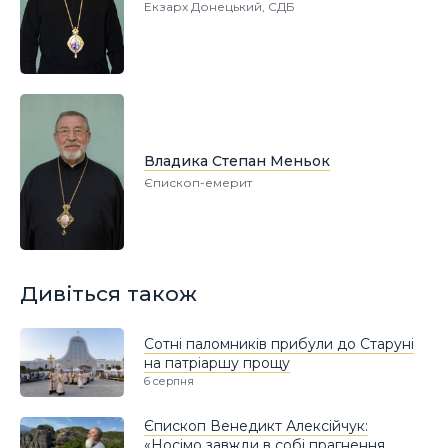
Екзарх Донецький, СДБ
Владика Степан Меньок
Єпископ-емерит
Дивіться також
Сотні паломників прибули до Старуні
на патріаршу прощу
6 серпня
Єпископ Венедикт Алексійчук:
«Носімо завжди в собі прагнення