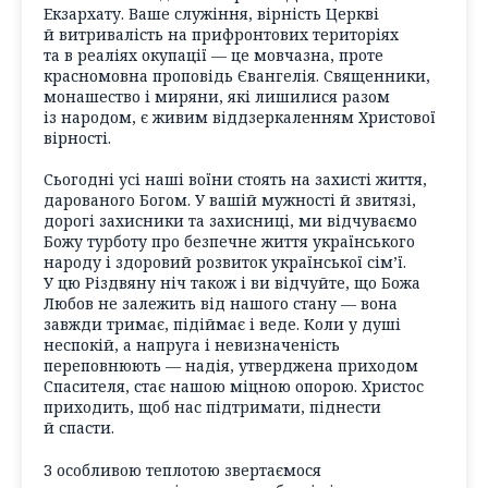
Екзархату. Ваше служіння, вірність Церкві
й витривалість на прифронтових територіях
та в реаліях окупації — це мовчазна, проте
красномовна проповідь Євангелія. Священники,
монашество і миряни, які лишилися разом
із народом, є живим віддзеркаленням Христової
вірності.
Сьогодні усі наші воїни стоять на захисті життя,
дарованого Богом. У вашій мужності й звитязі,
дорогі захисники та захисниці, ми відчуваємо
Божу турботу про безпечне життя українського
народу і здоровий розвиток української сім’ї.
У цю Різдвяну ніч також і ви відчуйте, що Божа
Любов не залежить від нашого стану — вона
завжди тримає, підіймає і веде. Коли у душі
неспокій, а напруга і невизначеність
переповнюють — надія, утверджена приходом
Спасителя, стає нашою міцною опорою. Христос
приходить, щоб нас підтримати, піднести
й спасти.
З особливою теплотою звертаємося