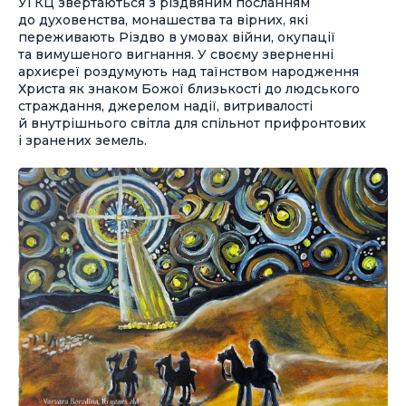
УГКЦ звертаються з різдвяним посланням
до духовенства, монашества та вірних, які
переживають Різдво в умовах війни, окупації
та вимушеного вигнання. У своєму зверненні
архиєреї роздумують над таїнством народження
Христа як знаком Божої близькості до людського
страждання, джерелом надії, витривалості
й внутрішнього світла для спільнот прифронтових
і зранених земель.