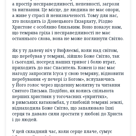
а простір несправедливості, непевності, загрози
та вигнання. Це місце, де людина не має опори,
а живе у страсі й невизначеності. Тому для нас,
хто походить із Донецького Екзархату, Різдво
Христове є особливо близьким. Воно показує нам,
що темрява гріха і несправедливості не має
останнього слова, вона не може поглинути Світло.
Як у ту далеку ніч у Вифлеємі, коли над світом,
що перебував у темряві, зійшло Боже Світло, так
і сьогодні, посеред наших тривог і болю втрат,
приходить до нас Спаситель. Кожен із нас має
нагоду запросити Ісуса у свою темряву, відновити
перебування «у печері із Богом», вслухаючись
у Його голос через щоденну молитву та читання
Святого Письма. Подібно, як колись спільнота
перших християн у тогочасних «укриттях»,
в римських катакомбах, у глибокій темряві землі,
віднаходила Боже Світло, що запалювало їхні
серця та давало сили зростати у любові до Христа
і до людей.
У цей складний час, коли серце плаче, сумує