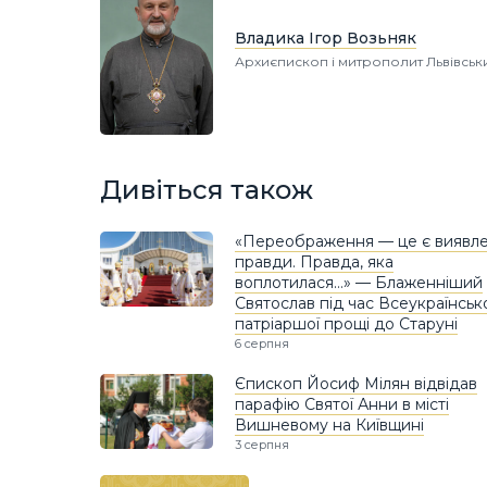
Владика Ігор Возьняк
Архиєпископ і митрополит Львівськ
Дивіться також
«Переображення — це є виявл
правди. Правда, яка
воплотилася…» — Блаженніший
Святослав під час Всеукраїнськ
патріаршої прощі до Старуні
6 серпня
Єпископ Йосиф Мілян відвідав
парафію Святої Анни в місті
Вишневому на Київщині
3 серпня