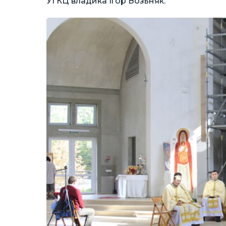
УГКЦ владика Ігор Возьняк.