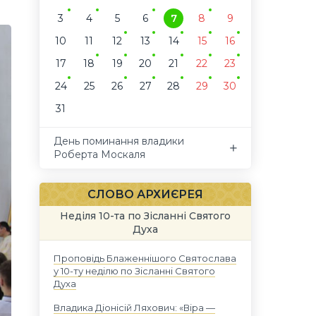
3
4
5
6
7
8
9
10
11
12
13
14
15
16
17
18
19
20
21
22
23
24
25
26
27
28
29
30
31
День поминання владики
Роберта Москаля
СЛОВО АРХИЄРЕЯ
Неділя 10-та по Зісланні Святого
Духа
Проповідь Блаженнішого Святослава
у 10-ту неділю по Зісланні Святого
Духа
Владика Діонісій Ляхович: «Віра —