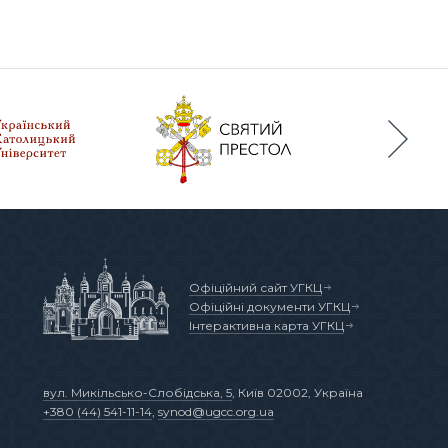
Офіційний сайт УГКЦ
Офіційні документи УГКЦ
Інтерактивна карта УГКЦ
вул. Микільсько-Слобідська, 5
, Київ 02002, Україна
+380 (44) 541-11-14
,
synod@ugcc.org.ua