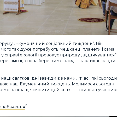
 Форуму „Екуменічний соціальний тиждень“. Він
, чого так дуже потребують мешканці планети і сама
 у справі екології провокує природу „віддячуватися“
режімо її, а вона берегтиме нас», — закликав влади
 наші святкові дні завжди є з нами, і ті всі, які сьогодн
твою наш Екуменічний тиждень. Молимося сьогодні,
жемо на краще змінити цей світ», — привітав учасник
елебачення
.