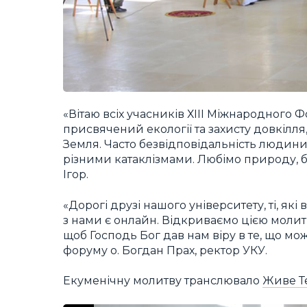
«Вітаю всіх учасників ХІІІ Міжнародного
присвячений екології та захисту довкілля
Земля. Часто безвідповідальність людини
різними катаклізмами. Любімо природу, бе
Ігор.
«Дорогі друзі нашого університету, ті, які в
з нами є онлайн. Відкриваємо цією моли
щоб Господь Бог дав нам віру в те, що мо
форуму о. Богдан Прах, ректор УКУ.
Екуменічну молитву транслювало
Живе Т