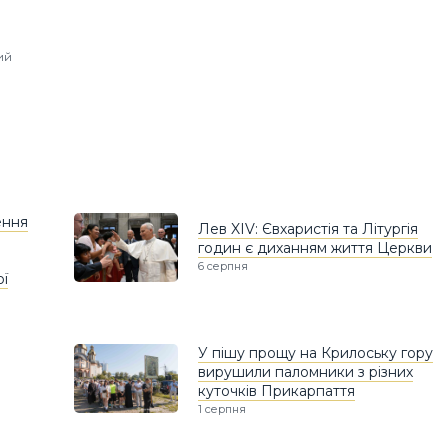
ий
ення
Лев XIV: Євхаристія та Літургія
годин є диханням життя Церкви
6 серпня
ої
У пішу прощу на Крилоську гору
вирушили паломники з різних
куточків Прикарпаття
1 серпня