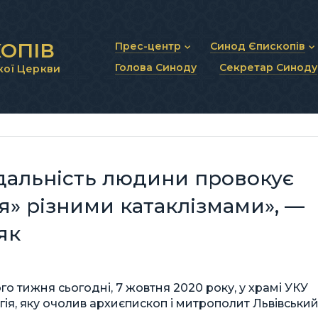
ОПІВ
Прес-центр
Синод Єпископів
Голова Синоду
Секретар Синоду
кої Церкви
Новини та анонси
Статут Синоду Єписко
Інтерв’ю та коментарі
Регламент Синоду Єп
Проповіді та промови
Положення про Голов
Молитовне прикликанн
Синодальні органи
Секретаріат Синоду
Контактна інформація
ідальність людини провокує
я» різними катаклізмами», —
як
о тижня сьогодні, 7 жовтня 2020 року, у храмі УКУ
гія, яку очолив архиєпископ і митрополит Львівськи