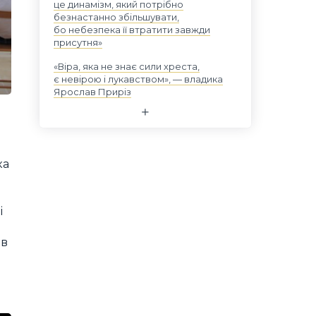
це динамізм, який потрібно
безнастанно збільшувати,
бо небезпека її втратити завжди
присутня»
«Віра, яка не знає сили хреста,
є невірою і лукавством», — владика
Ярослав Приріз
ка
і
ів