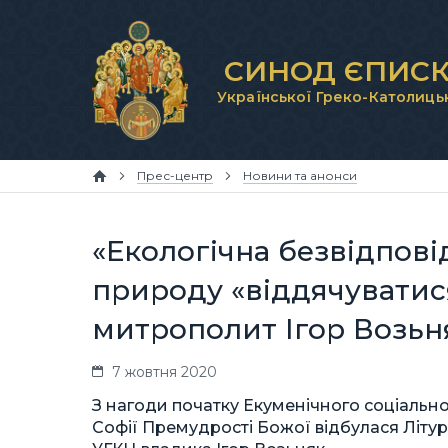
СИНОД ЄПИСК
Української Греко-Католиць
Прес-центр
Новини та анонси
«Екологічна безвідпов
природу «віддячуватис
митрополит Ігор Возьн
7 жовтня 2020
З нагоди початку Екуменічного соціальног
Софії Премудрості Божої відбулася Літур