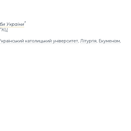
жби України
УГКЦ
Український католицький університет
,
Літургія
,
Екуменізм
,