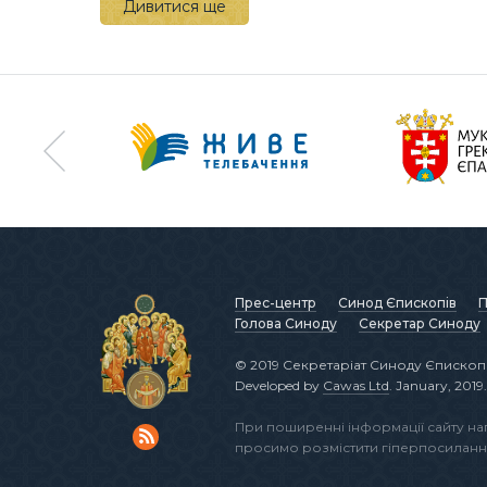
Дивитися ще
Прес-центр
Синод Єпископів
П
Голова Синоду
Секретар Синоду
© 2019 Секретаріат Синоду Єпископі
Developed by
Cawas Ltd
. January, 2019.
При поширенні інформації сайту н
просимо розмістити гіперпосиланн