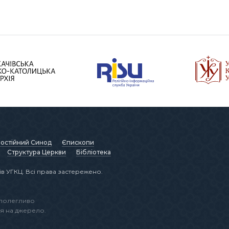
остійний Синод
Єпископи
Структура Церкви
Бібліотека
в УГКЦ. Всі права застережено.
аполегливо
я на джерело.