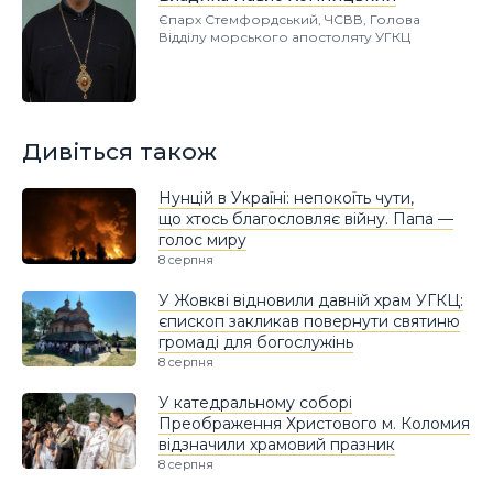
Єпарх Стемфордський, ЧСВВ, Голова
Відділу морського апостоляту УГКЦ
Дивіться також
Нунцій в Україні: непокоїть чути,
що хтось благословляє війну. Папа —
голос миру
8 серпня
У Жовкві відновили давній храм УГКЦ:
єпископ закликав повернути святиню
громаді для богослужінь
8 серпня
У катедральному соборі
Преображення Христового м. Коломия
відзначили храмовий празник
8 серпня