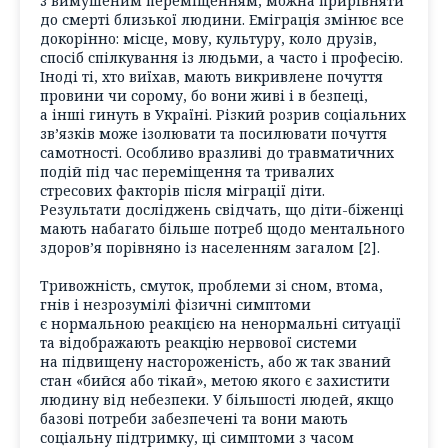
з вимушеним переміщенням, можна прирівняти
до смерті близької людини. Еміграція змінює все
докорінно: місце, мову, культуру, коло друзів,
спосіб спілкування із людьми, а часто і професію.
Іноді ті, хто виїхав, мають викривлене почуття
провини чи сорому, бо вони живі і в безпеці,
а інші гинуть в Україні. Різкий розрив соціальних
зв’язків може ізолювати та посилювати почуття
самотності. Особливо вразливі до травматичних
подій під час переміщення та тривалих
стресових факторів після міграції діти.
Результати досліджень свідчать, що діти-біженці
мають набагато більше потреб щодо ментального
здоров’я порівняно із населенням загалом [2].
Тривожність, смуток, проблеми зі сном, втома,
гнів і незрозумілі фізичні симптоми
є нормальною реакцією на ненормальні ситуації
та відображають реакцію нервової системи
на підвищену настороженість, або ж так званий
стан «бийся або тікай», метою якого є захистити
людину від небезпеки. У більшості людей, якщо
базові потреби забезпечені та вони мають
соціальну підтримку, ці симптоми з часом