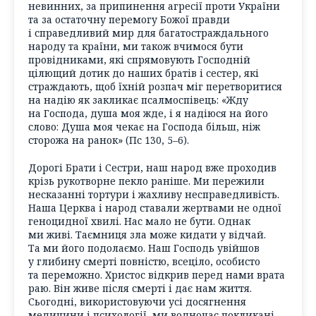
невинних, за припинення агресії проти України
та за остаточну перемогу Божої правди
і справедливий мир для багатостраждального
народу та країни, ми також вчимося бути
провідниками, які спрямовують Господній
цілющий дотик до наших братів і сестер, які
страждають, щоб їхній розпач міг перетворитися
на надію як закликає псалмоспівець: «Жду
на Господа, душа моя жде, і я надіюся на його
слово: Душа моя чекає на Господа більш, ніж
сторожа на ранок» (Пс 130, 5–6).
Дорогі Брати і Сестри, наш народ вже проходив
крізь рукотворне пекло раніше. Ми пережили
несказанні тортури і жахливу несправедливість.
Наша Церква і народ ставали жертвами не одної
геноцидної хвилі. Нас мало не бути. Однак
ми живі. Таємниця зла може кидати у відчай.
Та ми його подолаємо. Наш Господь увійшов
у глибину смерті повністю, всеціло, особисто
та переможно. Христос відкрив перед нами врата
раю. Він живе після смерті і дає нам життя.
Сьогодні, використовуючи усі досягнення
медицини і психології, ми водночас покликані