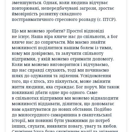
зменшуються. Однак, коли людина відчуває
повторювані, непередбачувані загрози, зростає
ймовірність розвитку складного
посттравматичного стресового розладу (c. ПТСР).
Що ми можемо зробити? Простої відповіді
не існує. Наша віра кличе нас до спільноти, а Бог
кличе нас до сопричастя. Ми маємо знайти
можливості поділитися нашим болем із тими,
кому ми довіряємо, та залучити спільноту
підтримки, у якій можемо отримати допомогу.
Коли ми можемо виговоритися і відчуваємо,
що нас справді слухають, тоді ми починаємо
шлях до одужання та зцілення. Усвідомлення
того, що є хтось, хто піклується, може змінити
життя людини, яка страждає. Бог поруч. Ми також
покликані дбати одне про одного. Саме
в спільнотах підтримки ми можемо віднаходити
можливості віддавати, ділитися, що допомагає
нам адаптуватися до нових обставин. Подібно
до милосердного самарянина в євангельської
історії, ми повинні бути уважними до потреб
інших, слухати, виявляти повагу, увагу та любов.
Служіння Ісуса було служінням надії та зцілення.