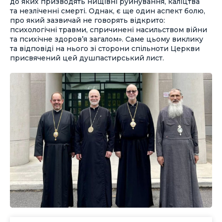
до яких призводять нищівні руйнування, каліцтва
та незліченні смерті. Однак, є ще один аспект болю,
про який зазвичай не говорять відкрито:
психологічні травми, спричинені насильством війни
та психічне здоров’я загалом». Саме цьому виклику
та відповіді на нього зі сторони спільноти Церкви
присвячений цей душпастирський лист.