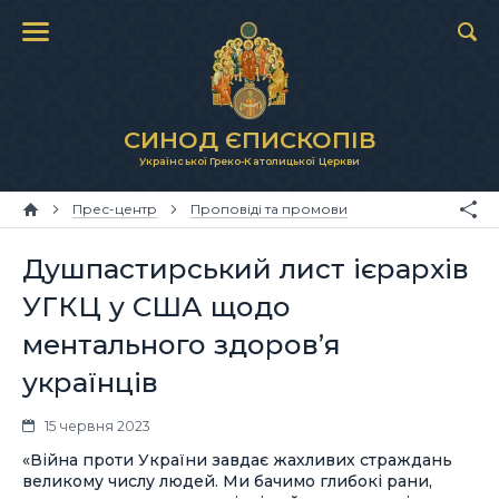
СИНОД ЄПИСКОПІВ
Української Греко-Католицької Церкви
Прес-центр
Проповіді та промови
Душпастирський лист ієрархів
УГКЦ у США щодо
ментального здоров’я
українців
15 червня 2023
«Війна проти України завдає жахливих страждань
великому числу людей. Ми бачимо глибокі рани,