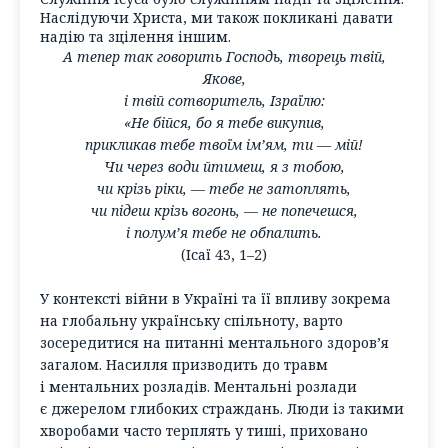
Наслідуючи Христа, ми також покликані давати
надію та зцілення іншим.
А тепер так говорить Господь, творець твій,
Якове,
і твій сотворитель, Ізраїлю:
«Не бійся, бо я тебе викупив,
прикликав тебе твоїм ім’ям, ти — мій!
Чи через води йтимеш, я з тобою,
чи крізь ріки, — тебе не затоплять,
чи підеш крізь вогонь, — не попечешся,
і полум’я тебе не обпалить.
(Ісаї 43, 1–2)
У контексті війни в Україні та її впливу зокрема
на глобальну українську спільноту, варто
зосередитися на питанні ментального здоров’я
загалом. Насилля призводить до травм
і ментальних розладів. Ментальні розлади
є джерелом глибоких страждань. Люди із такими
хворобами часто терплять у тиші, приховано