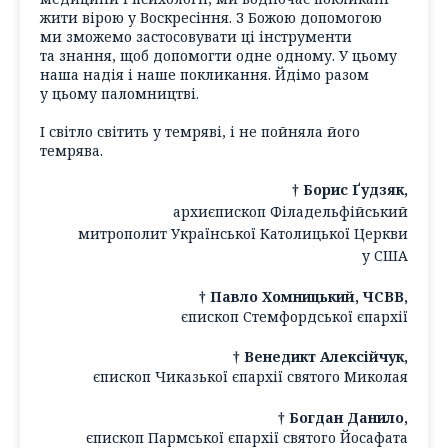
жити вірою у Воскресіння. З Божою допомогою
ми зможемо застосовувати ці інструменти
та знання, щоб допомогти одне одному. У цьому
наша надія і наше покликання. Йдімо разом
у цьому паломництві.
І світло світить у темряві, і не пойняла його
темрява.
† Борис Ґудзяк,
архиєпископ Філадельфійський
митрополит Української Католицької Церкви
у США
† Павло Хомницький, ЧСВВ,
єпископ Стемфордської єпархії
† Венедикт Алексійчук,
єпископ Чиказької єпархії святого Миколая
† Богдан Данило,
єпископ Пармської єпархії святого Йосафата