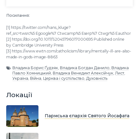
Посилання:
[1] https://twitter.com/hans_kluge?
ref_src=twsrc%5 Egoogle%7 Ctwcamp%5 Eserp%7 Ctwgr%5 Eauthor
[2] https://doi.org/10.1017/S2045796017000695 Published online
by Cambridge University Press
[3] https://www.ewtn.com/catholicism/library/mentally-ill-are-also-
made-in-gods-image-8863
Владика Борис Ґудзяк
,
Владика Богдан Данило
,
Владика
Павло Хомницький
,
Владика Венедикт Алексійчук
,
Лист
,
Україна
,
Війна
,
Церква і суспільство
,
Духовність
Локації
Пармська єпархія Святого Йосафата