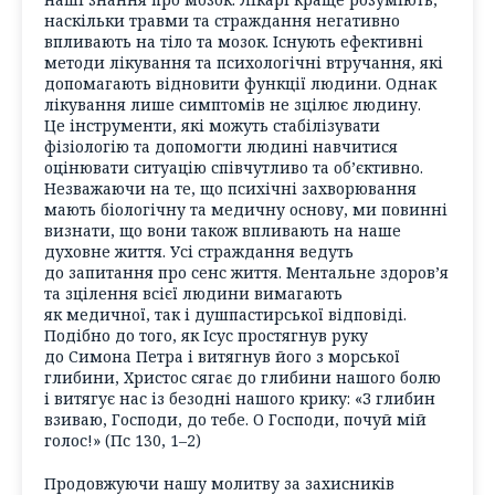
наскільки травми та страждання негативно
впливають на тіло та мозок. Існують ефективні
методи лікування та психологічні втручання, які
допомагають відновити функції людини. Однак
лікування лише симптомів не зцілює людину.
Це інструменти, які можуть стабілізувати
фізіологію та допомогти людині навчитися
оцінювати ситуацію співчутливо та об’єктивно.
Незважаючи на те, що психічні захворювання
мають біологічну та медичну основу, ми повинні
визнати, що вони також впливають на наше
духовне життя. Усі страждання ведуть
до запитання про сенс життя. Ментальне здоров’я
та зцілення всієї людини вимагають
як медичної, так і душпастирської відповіді.
Подібно до того, як Ісус простягнув руку
до Симона Петра і витягнув його з морської
глибини, Христос сягає до глибини нашого болю
і витягує нас із безодні нашого крику: «З глибин
взиваю, Господи, до тебе. О Господи, почуй мій
голос!» (Пс 130, 1–2)
Продовжуючи нашу молитву за захисників