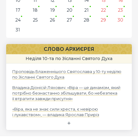
10
11
12
13
14
15
16
17
18
19
20
21
22
23
24
25
26
27
28
29
30
31
СЛОВО АРХИЄРЕЯ
Неділя 10-та по Зісланні Святого Духа
Проповідь Блаженнішого Святослава у 10-ту неділю
по Зісланні Святого Духа
Владика Діонісій Ляхович: «Віра — це динамізм, який
потрібно безнастанно збільшувати, бо небезпека
її втратити завжди присутня»
«Віра, яка не знає сили хреста, є невірою
і лукавством», — владика Ярослав Приріз