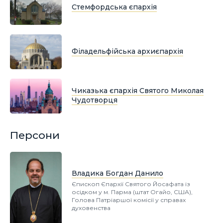
Стемфордська єпархія
Філадельфійська архиєпархія
Чиказька єпархія Святого Миколая
Чудотворця
Персони
Владика Богдан Данило
Єпископ Єпархії Святого Йосафата із
осідком у м. Парма (штат Огайо, США),
Голова Патріаршої комісії у справах
духовенства