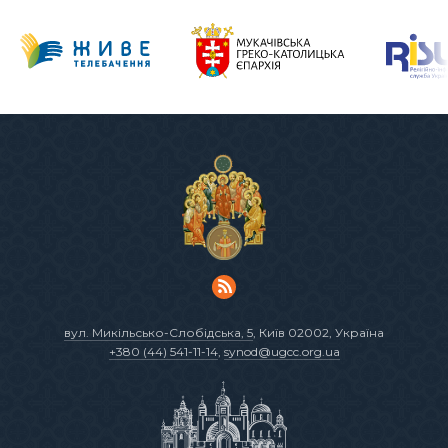
вул. Микільсько-Слобідська, 5
, Київ 02002, Україна
+380 (44) 541-11-14
,
synod@ugcc.org.ua