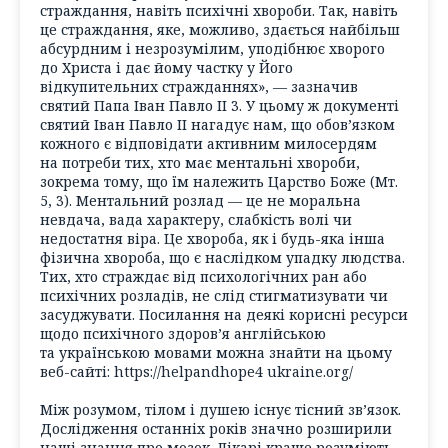
страждання, навіть психічні хвороби. Так, навіть
це страждання, яке, можливо, здається найбільш
абсурдним і незрозумілим, уподібнює хворого
до Христа і дає йому частку у Його
відкупительних стражданнях», — зазначив
святий Папа Іван Павло ІІ 3. У цьому ж документі
святий Іван Павло ІІ нагадує нам, що обов’язком
кожного є відповідати активним милосердям
на потреби тих, хто має ментальні хвороби,
зокрема тому, що їм належить Царство Боже (Мт.
5, 3). Ментальний розлад — це не моральна
невдача, вада характеру, слабкість волі чи
недостатня віра. Це хвороба, як і будь-яка інша
фізична хвороба, що є наслідком упадку людства.
Тих, хто страждає від психологічних ран або
психічних розладів, не слід стигматизувати чи
засуджувати. Посилання на деякі корисні ресурси
щодо психічного здоров’я англійською
та українською мовами можна знайти на цьому
веб-сайті: https://helpandhope4 ukraine.org/
Між розумом, тілом і душею існує тісний зв’язок.
Дослідження останніх років значно розширили
наші знання про мозок. Лікарі краще розуміють,