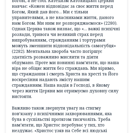
Богові, а не собі. Катехизм Католицької Церкви
навчає: «Кожен відповідає за своє життя перед
Богом, Який дав його… Ми є тільки
управителями, а не власниками життя, даного
нам Богом. Ми ним не розпоряджаємося» (2280).
Однак Церква також визнає, що «… важкі психічні
розлади, тривога чи великий страх перед
випробуванням, стражданням і тортурами
можуть зменшити відповідальність самогубця»
(2282). Ментальна хвороба часто погіршує
здатність розважливо мислити та діяти
обдумано. Проте ми повинні пам’ятати, що наша
віра не обіцяє життя без страждань. Ми віримо,
що страждання і смерть Христа на хресті та Його
воскресіння надають змісту нашим
стражданням. Наша надія в Господі, в Якому
через життя Церкви ми отримуємо духовну силу
вистояти.
Важливо також звернути увагу на стигму
пов’язану з психічними захворюваннями, яка
була в суспільстві протягом тисячоліть. Треба
пам’ятати, що Христос перебуває у тих, хто
нездужає. «Христос узяв на Себе всі людські