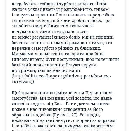
потребують особливої турботи та уваги. Їхня
жалоба ускладнюється розгубленістю, гнівом
і почуттям провини. Вони ставлять перед собою
запитання чи могли б вони зробити щось, щоб
запобігти смерті близьких. Вони часто
почуваються самотніми, наче ніхто
не можезрозуміти їхнього болю. Ми не повинні
боятися починати складні розмови з тими, хто
пережив самогубство рідних та близьких.
Ми маємо допомогти їм говорити про їхню
глибоку втрату, бути доступними, щоб полегшити
болісний шлях зцілення. Існують групи
підтримки, такі як Альянс надії
(https://allianceofhope.org/find-support/for-new-
survivors/)
Щоб правильно зрозуміти вчення Церкви щодо
самогубства, ми повинні усвідомити, що наше
життя походить від Бога. Бог є дателем життя.
Кожен з нас дивовижно створений за Його
образом і подобою (Буття 1, 27). Усі люди,
незважаючи на їхні недуги, створені за образом
і подобою Божою. Ми завдячуємо своїм життям