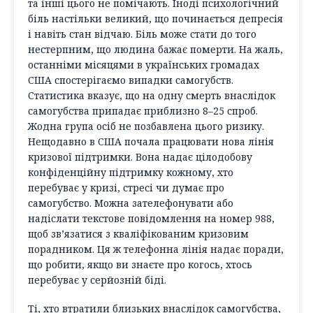
та інші цього не помічають. Іноді психологічний
біль настільки великий, що починається депресія
і навіть стан відчаю. Біль може стати до того
нестерпним, що людина бажає померти. На жаль,
останніми місяцями в українських громадах
США спостерігаємо випадки самогубств.
Статистика вказує, що на одну смерть внаслідок
самогубства припадає приблизно 8–25 спроб.
Жодна група осіб не позбавлена цього ризику.
Нещодавно в США почала працювати нова лінія
кризової підтримки. Вона надає цілодобову
конфіденційну підтримку кожному, хто
перебуває у кризі, стресі чи думає про
самогубство. Можна зателефонувати або
надіслати текстове повідомлення на номер 988,
щоб зв’язатися з кваліфікованим кризовим
порадником. Ця ж телефонна лінія надає поради,
що робити, якщо ви знаєте про когось, хтось
перебуває у серйозній біді.
Ті, хто втратили близьких внаслідок самогубства,