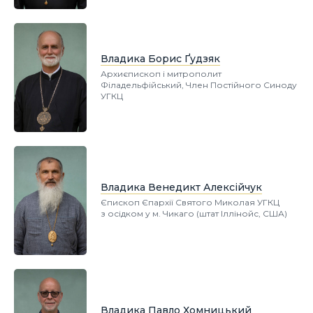
Владика Борис Ґудзяк
Архиєпископ і митрополит
Філадельфійський, Член Постійного Синоду
УГКЦ
Владика Венедикт Алексійчук
Єпископ Єпархії Святого Миколая УГКЦ
з осідком у м. Чикаго (штат Іллінойс, США)
Владика Павло Хомницький