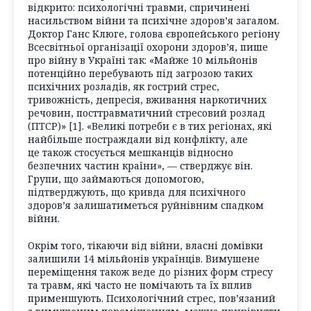
відкрито: психологічні травми, спричинені
насильством війни та психічне здоров’я загалом.
Доктор Ганс Клюге, голова європейського регіону
Всесвітньої організації охорони здоров’я, пише
про війну в Україні так: «Майже 10 мільйонів
потенційно перебувають під загрозою таких
психічних розладів, як гострий стрес,
тривожність, депресія, вживання наркотичних
речовин, посттравматичний стресовий розлад
(ПТСР)» [1]. «Великі потреби є в тих регіонах, які
найбільше постраждали від конфлікту, але
це також стосується мешканців відносно
безпечних частин країни», — стверджує він.
Групи, що займаються допомогою,
підтверджують, що кривда для психічного
здоров’я залишатиметься руйнівним спадком
війни.
Окрім того, тікаючи від війни, власні домівки
залишили 14 мільйонів українців. Вимушене
переміщення також веде до різних форм стресу
та травм, які часто не помічають та їх вплив
применшують. Психологічний стрес, пов’язаний