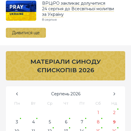
ВРЦіРО закликає долучитися
24 серпня до Всесвітньої молитви
за Україну
8 серпня
Дивитися ще
МАТЕРІАЛИ СИНОДУ
ЄПИСКОПІВ 2026
Серпень
2026
Пн
Вт
Ср
Чт
Пт
Сб
Нд
1
2
3
4
5
6
7
8
9