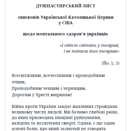
ДУШПАСТИРСЬКИЙ ЛИСТ
єпископів Української Католицької Церкви
у США
щодо ментального здоров’я українців
«І світло світить у темряві,
і не пойняла його темрява»
(Йо. 1, 5)
Всесвітлішим, всечеснішим і преподобним
отцям,
Преподобним ченцям і черницям,
Дорогим у Христі мирянам!
Війна проти України завдає жахливих страждань
великому числу людей. Ми бачимо глибокі рани,
до яких призводять нищівні руйнування,
каліцтва та незліченні смерті. Однак, є ще один
аспект болю, про який зазвичай не говорять