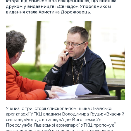
історії від єпископів та священників», що вийшла
друком у видавництві «Свічадо». Упорядником
видання стала Христина Дорожовець.
У книзі є три історії єпископа-помічника Львівської
архиєпархії УГКЦ владики Володимира Груци: «Вчасний
сигнал», «Бог діє в тиші», «А де Його немає?»
Пресслужба Львівської архиєпархії УГКЦ
пропонує
кілька думок з історій владики, а також заохочуємо