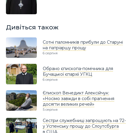
Дивіться також
Сотні паломників прибули до Старуні
на патріаршу прощу
6 серпня
Обрано єпископа-помічника для
Бучацької єпархії УГКЦ
6 серпня
Єпископ Венедикт Алексійчук:
«Носімо завжди в собі прагнення
досягти великих речей»
5 серпня
Сестри служебниці запрошують на 72-
у Успенську прощу до Слоутсбурга
в США