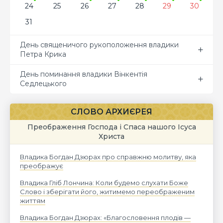
24
25
26
27
28
29
30
31
День священичого рукоположення владики
Петра Крика
День поминання владики Вінкентія
Седлецького
СЛОВО АРХИЄРЕЯ
Преображення Господа і Спаса нашого Ісуса
Христа
Владика Богдан Дзюрах про справжню молитву, яка
преображує
Владика Гліб Лончина: Коли будемо слухати Боже
Слово і зберігати його, житимемо переображеним
життям
Владика Богдан Дзюрах: «Благословення плодів —