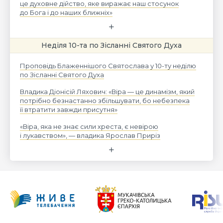
це духовне дійство, яке виражає наш стосунок
до Бога і до наших ближніх»
Неділя 10-та по Зісланні Святого Духа
Проповідь Блаженнішого Святослава у 10-ту неділю
по Зісланні Святого Духа
Владика Діонісій Ляхович: «Віра — це динамізм, який
потрібно безнастанно збільшувати, бо небезпека
її втратити завжди присутня»
«Віра, яка не знає сили хреста, є невірою
і лукавством», — владика Ярослав Приріз