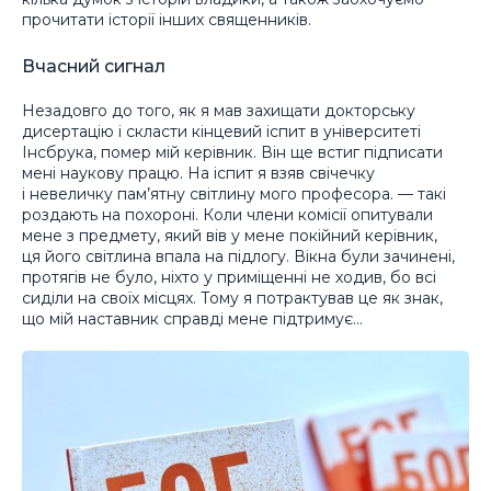
прочитати історії інших священників.
Вчасний сигнал
Незадовго до того, як я мав захищати докторську
дисертацію і скласти кінцевий іспит в університеті
Інсбрука, помер мій керівник. Він ще встиг підписати
мені наукову працю. На іспит я взяв свічечку
і невеличку пам’ятну світлину мого професора. — такі
роздають на похороні. Коли члени комісії опитували
мене з предмету, який вів у мене покійний керівник,
ця його світлина впала на підлогу. Вікна були зачинені,
протягів не було, ніхто у приміщенні не ходив, бо всі
сиділи на своїх місцях. Тому я потрактував це як знак,
що мій наставник справді мене підтримує…