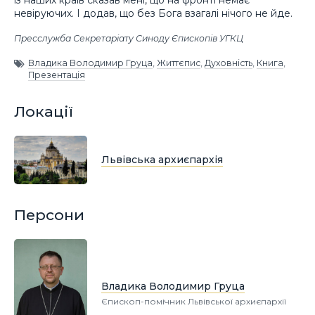
із наших країв сказав мені, що на фронті немає
невіруючих. І додав, що без Бога взагалі нічого не йде.
Пресслужба Секретаріату Синоду Єпископів УГКЦ
Владика Володимир Груца
,
Життєпис
,
Духовність
,
Книга
,
Презентація
Локації
Львівська архиєпархія
Персони
Владика Володимир Груца
Єпископ-помічник Львівської архиєпархії