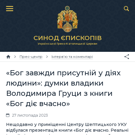
СИНОД ЄПИСКОПІВ
Української Греко-Католицької Церкви
Прес-центр
Інтерв’ю та коментарі
«Бог завжди присутній у діях
людини»: думки владики
Володимира Груци з книги
«Бог діє вчасно»
27 листопада 2023
Нещодавно у приміщенні Центру Шептицького УКУ
відбулася презентація книги «Бог діє вчасно. Реальні