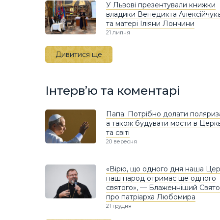
У Львові презентували книжки
владики Венедикта Алексійчук
та матері Іліяни Лончини
21 липня
Дивитися ще
Інтерв’ю та коментарі
Папа: Потрібно долати поляриз
а також будувати мости в Церкв
та світі
20 вересня
«Вірю, що одного дня наша Цер
наш народ отримає ще одного
святого», — Блаженніший Свято
про патріарха Любомира
21 грудня