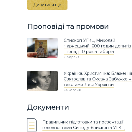
Дивитися ще
Проповіді та промови
Єпископ УГКЦ Миколай
Чарнецький: 600 годин допитів
і понад 10 років таборів
21 червня
Українка. Християнка: Блаженн
Святослав та Оксана Забужко н
текстами Лесі Українки
24 червня
Документи
Правильник підготовки та презентації
головної теми Синоду Єпископів УГКЦ