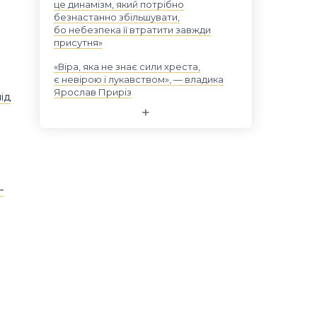
це динамізм, який потрібно
безнастанно збільшувати,
бо небезпека її втратити завжди
присутня»
«Віра, яка не знає сили хреста,
є невірою і лукавством», — владика
Ярослав Приріз
ід
—