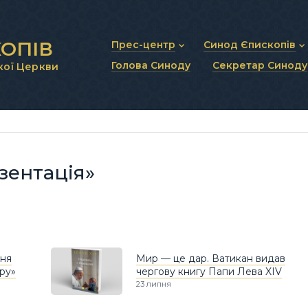
ОПІВ
Прес-центр
Синод Єпископів
Голова Синоду
Секретар Синоду
кої Церкви
Новини та анонси
Статут Синоду Єписко
Інтерв’ю та коментарі
Регламент Синоду Єп
Проповіді та промови
Положення про Голов
Молитовне прикликанн
Синодальні органи
Секретаріат Синоду
Контактна інформація
зентація»
ння
Мир — це дар. Ватикан видав
ру»
чергову книгу Папи Лева XIV
23 липня