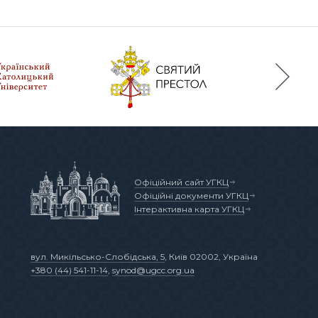
Офіційний сайт УГКЦ
Офіційні документи УГКЦ
Інтерактивна карта УГКЦ
вул. Микільсько-Слобідська, 5
, Київ 02002, Україна
+380 (44) 541-11-14
,
synod@ugcc.org.ua