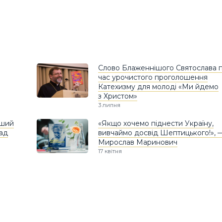
Слово Блаженнішого Святослава п
час урочистого проголошення
Катехизму для молоді «Ми йдемо
з Христом»
3 липня
іший
«Якщо хочемо піднести Україну,
ад
вивчаймо досвід Шептицького!», 
Мирослав Маринович
17 квітня