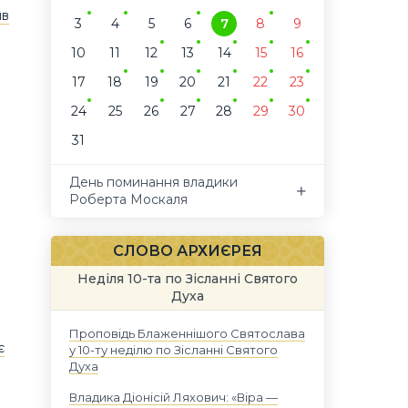
ив
3
4
5
6
7
8
9
10
11
12
13
14
15
16
17
18
19
20
21
22
23
24
25
26
27
28
29
30
31
День поминання владики
Роберта Москаля
СЛОВО АРХИЄРЕЯ
Неділя 10-та по Зісланні Святого
Духа
Проповідь Блаженнішого Святослава
є
у 10-ту неділю по Зісланні Святого
Духа
Владика Діонісій Ляхович: «Віра —