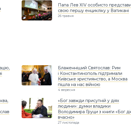
Папа Лев XIV особисто представ
а
свою першу енцикліку у Ватикані
26 травня
ацію,
Блаженніший Святослав: Рим
і
і Константинополь підтримали
Київське християнство, а Москва
пішла на нас війною
4 вересня
ква,
«Бог завжди присутній у діях
людини»: думки владики
слав
Володимира Груци з книги «Бог ді
вчасно»
27 листопада