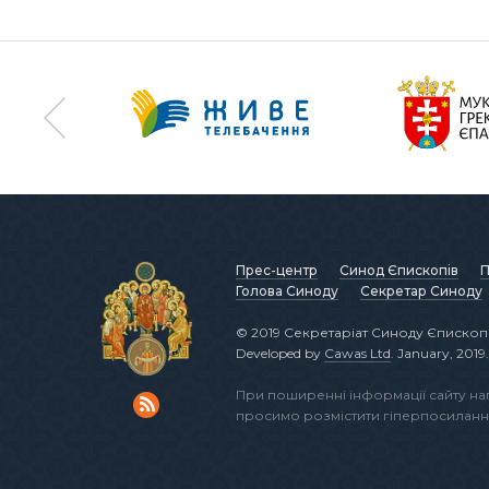
Прес-центр
Синод Єпископів
П
Голова Синоду
Секретар Синоду
© 2019 Секретаріат Синоду Єпископі
Developed by
Cawas Ltd
. January, 2019.
При поширенні інформації сайту н
просимо розмістити гіперпосиланн