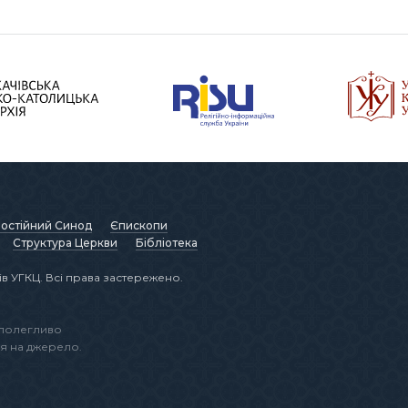
остійний Синод
Єпископи
Структура Церкви
Бібліотека
в УГКЦ. Всі права застережено.
аполегливо
я на джерело.