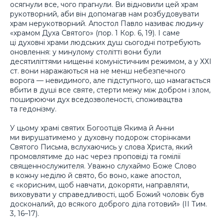
осягнули все, чого прагнули. Ви відновили цей храм
рукотворний, аби він допомагав нам розбудовувати
храм нерукотворний. Апостол Павло називає людину
«храмом Духа Святого» (пор. 1 Кор. 6, 19). І саме
ці духовні храми людських душ сьогодні потребують
оновлення: у минулому столітті вони були
десятиліттями нищенні комуністичним режимом, а у ХХІ
ст. вони наражаються на не менш небезпечного
ворога — невидимого, але підступного, що намагається
вбити в душі все святе, стерти межу між добром і злом,
поширюючи дух вседозволеності, споживацтва
та гедонізму.
У цьому храмі святих Богоотців Якима й Анни
ми вирушатимемо у духовну подорож сторінками
Святого Письма, вслухаючись у слова Христа, який
промовлятиме до нас через проповіді та гомілії
священнослужителя. Уважно слухаймо Боже Слово
в кожну неділю й свято, бо воно, каже апостол,
є «корисним, щоб навчати, докоряти, направляти,
виховувати у справедливості, щоб Божий чоловік був
досконалий, до всякого доброго діла готовий» (ІІ Тим.
3, 16–17).