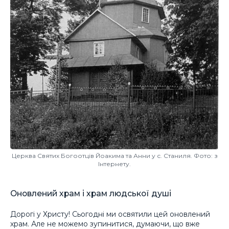
Церква Святих Богоотців Йоакима та Анни у с. Станиля. Фото: з
Інтернету.
Оновлений храм і храм людської душі
Дорогі у Христу! Сьогодні ми освятили цей оновлений
храм. Але не можемо зупинитися, думаючи, що вже