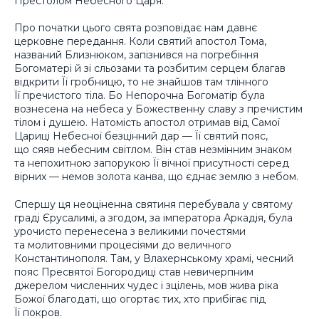
Престолом Небесного Царя.
Про початки цього свята розповідає нам давнє
церковне передання. Коли святий апостол Тома,
названий Близнюком, запізнився на погребіння
Богоматері й зі сльозами та розбитим серцем благав
відкрити Її гробницю, то не знайшов там тлінного
Її пречистого тіла. Бо Непорочна Богоматір була
вознесена на небеса у Божественну славу з пречистим
тілом і душею. Натомість апостол отримав від Самої
Цариці Небесної безцінний дар — Її святий пояс,
що сяяв небесним світлом. Він став незмінним знаком
та непохитною запорукою Її вічної присутності серед
вірних — немов золота канва, що єднає землю з небом.
Спершу ця неоціненна святиня перебувала у святому
граді Єрусалимі, а згодом, за імператора Аркадія, була
урочисто перенесена з великими почестями
та молитовними процесіями до величного
Константинополя. Там, у Влахернському храмі, чесний
пояс Пресвятої Богородиці став невичерпним
джерелом численних чудес і зцілень, мов жива ріка
Божої благодаті, що огортає тих, хто прибігає під
Її покров.