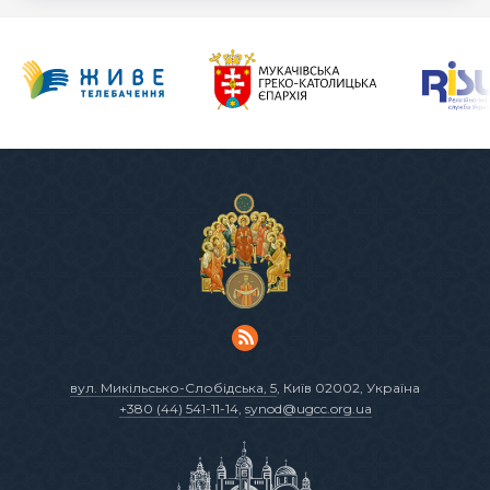
вул. Микільсько-Слобідська, 5
, Київ 02002, Україна
+380 (44) 541-11-14
,
synod@ugcc.org.ua