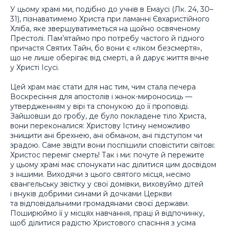
У цьому храмі ми, подібно до учнів в Емаусі (Лк. 24, 30–
31), пізнаватимемо Христа при ламанні Євхаристійного
Хліба, яке звершуватиметься на щойно освяченому
Престолі. Пам’ятаймо про потребу частого й гідного
причастя Святих Тайн, бо вони є «ліком безсмертя»,
що не лише оберігає від смерті, а й дарує життя вічне
у Христі Ісусі.
Цей храм має стати для нас тим, чим стала печера
Воскресіння для апостолів і жінок-мироносиць —
утвердженням у вірі та спонукою до її проповіді.
Зайшовши до гробу, де було покладене тіло Христа,
вони переконалися: Христову Істину неможливо
знищити ані брехнею, ані обманом, ані підступом чи
зрадою. Саме звідти вони поспішили сповістити світові:
Христос переміг смерть! Так і ми: почуте й пережите
у цьому храмі має спонукати нас ділитися цим досвідом
з іншими. Виходячи з цього святого місця, несімо
євангельську звістку у свої домівки, виховуймо дітей
і внуків добрими синами й дочками Церкви
та відповідальними громадянами своєї держави.
Поширюймо її у місцях навчання, праці й відпочинку,
щоб ділитися радістю Христового спасіння з усіма