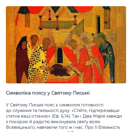
Символіка поясу у Святому Письмі
У Святому Письмі пояс є символом готовності
до служіння та пильності духу: «Стійте, підперезавши
стегна ваші істиною» (Еф. 6,14). Так і Діва Марія завжди
з покорою й радістю виконувала святу волю
Всевишнього, навчаючи того ж і нас. Про Її близькість