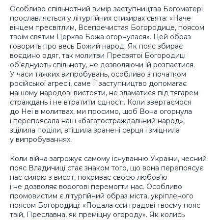
Особливо спільнотний вимір заступництва Богоматері
прославляється у літургійних стихирах свята: «Наче
вінцем пресвітлим, Всепречистая Богородице, поясом
твоїм святим Церква Божа огорнулася». Цей образ
говорить про весь Божий народ. Як пояс збирає
воєдино одяг, так молитви Пресвятої Богородиці
об’єднують спільноту, не дозволяючи їй розпастися.
У часи тяжких випробувань, особливо з початком
російської агресії, саме Її заступництво допомагає
нашому народові вистояти, не зламатися під тягарем
страждань і не втратити єдності. Коли звертаємося
до Неї в молитвах, ми просимо, щоб Вона огорнула
і перепоясала наш «багатостраждальний народ»,
зцілила поділи, втішила зранені серця і зміцнила
у випробуваннях.
Коли війна загрожує самому існуванню України, чесний
пояс Владичиці стає знаком того, що вона перепоясує
нас силою з висот, покриває своєю любов’ю
і не дозволяє ворогові перемогти нас. Особливо
промовистим є літургійний образ міста, укріпленого
поясом Богородиці: «Подала єси градові твоєму пояс
твій, Преславна, як преміцну огороду». Як колись