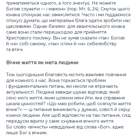
триматиметься одного, а того знехтує. Не можете
Богові служити — і мамоні» (пор. Мт. 6, 24). Смуток цього
юнака спонукає нас замислитися. Часто і ми піддаємося
спокусі думати, що матеріальні блага здатні зробити нас
щасливими. Однак бачимо: для євангельського юнака
саме вони стали перешкодою для прийняття
Христового поклику. Він не зумів сказати «так» Богові
й «ні» собі самому, «так» істині й «ні» себелюбству
та втечі.
Вічне життя як мета людини
Тож сьогоднішня благовість містить важливе повчання
для кожного з нас. Вона торкається проблем
і фундаментальних питань, які ніколи не втрачають
актуальності. Людина завжди шукає відповіді: який
сенс мого життя, яким шляхом мені йти, яка справжня
шкала цінностей? «Що маю робити, щоб осягнути життя
вічне?» — ці питання виникають у думках, совісті й серці
кожної людини. Але щоб відповісти на такі питання, слід
передусім вірити у саме існування вічного життя.
Бо слово «вічність» невіддільне від слова «Бог», адже
лише Бог є вічним.