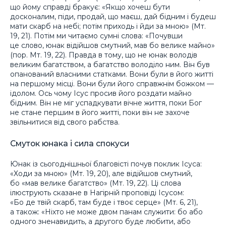
що йому справді бракує: «Якщо хочеш бути
досконалим, піди, продай, що маєш, дай бідним і будеш
мати скарб на небі; потім приходь і йди за мною» (Мт.
19, 21). Потім ми читаємо сумні слова: «Почувши
це слово, юнак відійшов смутний, мав бо велике майно»
(пор. Мт. 19, 22). Правда в тому, що не юнак володів
великим багатством, а багатство володіло ним. Він був
опанований власними статками. Вони були в його житті
на першому місці. Вони були його справжнім божком —
ідолом. Ось чому Ісус просив його роздати майно
бідним. Він не міг успадкувати вічне життя, поки Бог
не стане першим в його житті, поки він не захоче
звільнитися від свого рабства.
Смуток юнака і сила спокуси
Юнак із сьогоднішньої благовісті почув поклик Ісуса:
«Ходи за мною» (Мт. 19, 20), але відійшов смутний,
бо «мав велике багатство» (Мт. 19, 22). Ці слова
ілюструють сказане в Нагірній проповіді Ісусом:
«Бо де твій скарб, там буде і твоє серце» (Мт. 6, 21),
а також: «Ніхто не може двом панам служити: бо або
одного зненавидить, а другого буде любити, або