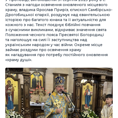
Станиля з нагоди освячення оновленого місцевого
храму, владика Ярослав Приріз, єпископ Самбірсько-
Дрогобицької єпархії, роздумує над євангельською
історією про багатого юнака та її актуальністю для
кожного з нас. Текст поєднує біблійні повчання
з сучасними викликами, відкриває значення свята
Положення чесного пояса Пресвятої Богородиці
та наголошує на силі Її заступництва над
українським народом у час війни. Окреме місце
займає роздуми про освячення храму
як нагадування про потребу постійного оновлення
«храму душі».