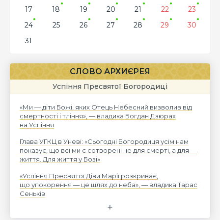
17
18
19
20
21
22
23
24
25
26
27
28
29
30
31
СЛОВО АРХИЄРЕЯ
Успіння Пресвятої Богородиці
«Ми — діти Божі, яких Отець Небесний визволив від
смертності і тління», — владика Богдан Дзюрах
на Успіння
Глава УГКЦ в Уневі: «Сьогодні Богородиця усім нам
показує, що всі ми є сотворені не для смерті, а для —
життя. Для життя у Бозі»
«Успіння Пресвятої Діви Марії розкриває,
що упокорення — це шлях до неба», — владика Тарас
Сеньків