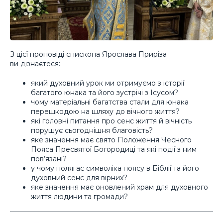
З цієї проповіді єпископа Ярослава Приріза
ви дізнаєтеся:
який духовний урок ми отримуємо з історії
багатого юнака та його зустрічі з Ісусом?
чому матеріальні багатства стали для юнака
перешкодою на шляху до вічного життя?
які головні питання про сенс життя й вічність
порушує сьогоднішня благовість?
яке значення має свято Положення Чесного
Пояса Пресвятої Богородиці та які події з ним
пов’язані?
у чому полягає символіка поясу в Біблії та його
духовний сенс для вірних?
яке значення має оновлений храм для духовного
життя людини та громади?