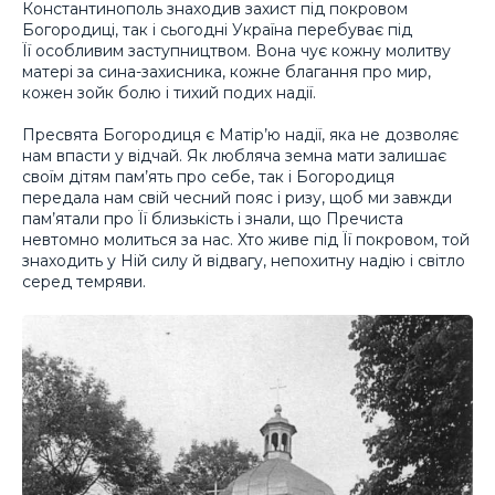
Константинополь знаходив захист під покровом
Богородиці, так і сьогодні Україна перебуває під
Її особливим заступництвом. Вона чує кожну молитву
матері за сина-захисника, кожне благання про мир,
кожен зойк болю і тихий подих надії.
Пресвята Богородиця є Матір’ю надії, яка не дозволяє
нам впасти у відчай. Як любляча земна мати залишає
своїм дітям пам’ять про себе, так і Богородиця
передала нам свій чесний пояс і ризу, щоб ми завжди
пам’ятали про Її близькість і знали, що Пречиста
невтомно молиться за нас. Хто живе під Її покровом, той
знаходить у Ній силу й відвагу, непохитну надію і світло
серед темряви.