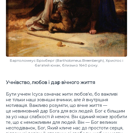
Бартоломеус Брінберг (Bartholomeus Breenbergh), Христос і
багатий юнак, близько 1640 року.
Учнівство, любов і дар вічного життя
Бути учнем Ісуса означає жити любов’ю, бо важливі
не тільки наші зовнішні вчинки, але й внутрішня
мотивація. Важливо розуміти, що вічне життя —
це невимовний дар Бога для всіх людей. Бог є більшим
за усі наші слабкості й немочі. Він єдиний може зробити
те, що є неможливим для людей. Він — Бог великих
несподіванок, Бог, Який кличе нас до простоти серця,