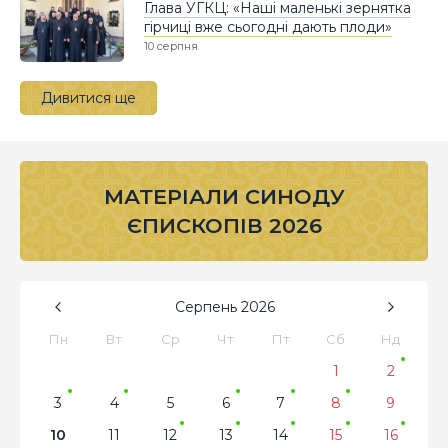
Глава УГКЦ: «Наші маленькі зернятка
гірчиці вже сьогодні дають плоди»
10 серпня
Дивитися ще
МАТЕРІАЛИ СИНОДУ
ЄПИСКОПІВ 2026
Серпень
2026
Пн
Вт
Ср
Чт
Пт
Сб
Нд
1
2
3
4
5
6
7
8
9
10
11
12
13
14
15
16