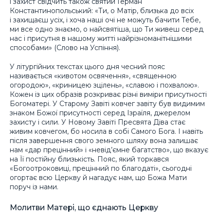
і захист свідчить також святий Герман
Константинопольський: «Ти, о Матір, близька до всіх
і захищаєш усіх, і хоча наші очі не можуть бачити Тебе,
ми все одно знаємо, о найсвятіша, що Ти живеш серед
нас і присутня в нашому житті найрізноманітнішими
способами» (Слово на Успіння).
У літургійних текстах цього дня чесний пояс
називається «кивотом освячення», «священною
огородою», «криницею зцілень», «славою і похвалою».
Кожен із цих образів розкриває різні виміри присутності
Богоматері. У Старому Завіті ковчег завіту був видимим
знаком Божої присутності серед Ізраїля, джерелом
захисту і сили. У Новому Завіті Пресвята Діва стає
живим ковчегом, бо носила в собі Самого Бога. І навіть
після завершення свого земного шляху вона залишає
нам «дар прецінний» і «невід’ємне багатство», що вказує
на Її постійну близькість. Пояс, який торкався
«Богоотроковиці, прецінний по благодаті», сьогодні
огортає всю Церкву й нагадує нам, що Божа Мати
поруч із нами.
Молитви Матері, що єднають Церкву