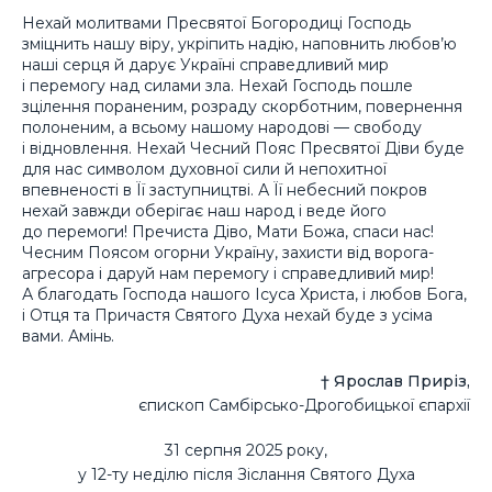
Нехай молитвами Пресвятої Богородиці Господь
зміцнить нашу віру, укріпить надію, наповнить любов’ю
наші серця й дарує Україні справедливий мир
і перемогу над силами зла. Нехай Господь пошле
зцілення пораненим, розраду скорботним, повернення
полоненим, а всьому нашому народові — свободу
і відновлення. Нехай Чесний Пояс Пресвятої Діви буде
для нас символом духовної сили й непохитної
впевненості в Її заступництві. А Її небесний покров
нехай завжди оберігає наш народ і веде його
до перемоги! Пречиста Діво, Мати Божа, спаси нас!
Чесним Поясом огорни Україну, захисти від ворога-
агресора і даруй нам перемогу і справедливий мир!
А благодать Господа нашого Ісуса Христа, і любов Бога,
і Отця та Причастя Святого Духа нехай буде з усіма
вами. Амінь.
† Ярослав Приріз,
єпископ Самбірсько-Дрогобицької єпархії
31 серпня 2025 року,
у 12-ту неділю після Зіслання Святого Духа