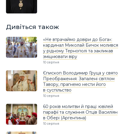
Дивіться також
«Не втрачаймо довіри до Бога»:
кардинал Миколай Бичок молився
у рідному Тернополі та закликав
зміцнювати віру
10 серпня
Єпископ Володимир Груца у свято
Преображення: Запалені світлом
Тавору, прагнемо нести його
в суспільство
10 серпня
60 років молитви й праці: ювілей
парафії та служіння Отців Василіян
в Обері (Аргентина)
10 серпня