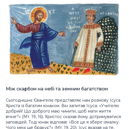
Між скарбом на небі та земним багатством
Сьогоднішнє Євангеліє представляє нам розмову Ісуса
Христа із багатим юнаком. Він запитав Ісуса: «Учителю
добрий! Що доброго маю чинити, щоб мати життя
вічне?» (Мт. 19, 16). Христос сказав йому дотримуватися
заповідей. Тоді юнак відповів: «Все це я зберіг ізмалку.
Чого мені ще бракує?» (Мт. 19, 20). Ісус вказав на те,