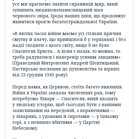
усе ми прагнемо знайти справжній мир, який
зупинить людиноненависницький шал
червоного звіра, Ірода наших днів, що продовжує
живитися кров’ю багатостраждальної України.
«В лютих часах війни маємо усі стільки причин
смутку й плачу, що прийшлося б у терпіннях і без
надії сходити з цього світу, якщо б не було
Спасителя Христа… А коли є надія, то можна, то
треба радуватися і наперекір усяким злидням»
(Праведний Митрополит Андрей Шептицький.
Пастирське послання до духовенства та вірних
від 23 грудня 1943 року).
Перед нами, як Церквою, стоїть багато викликів.
Війна в Україні завдала численних ран, тому
потребуємо Лікаря — Спасителя, який входить
у людську історію, щоб сьогодні бути з нашими
захисниками на передовій, з пораненими —
у лікарнях, з удовами й сиротами — у їхньому
горі, а з невинно вбитими — у Царстві
Небесному.