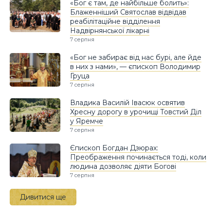
«Бог є там, де найбільше болить»:
Блаженніший Святослав відвідав
реабілітаційне відділення
Надвірнянської лікарні
7 серпня
«Бог не забирає від нас бурі, але йде
в них з нами», — єпископ Володимир
Груца
7 серпня
Владика Василій Івасюк освятив
Хресну дорогу в урочищі Товстий Діл
у Яремче
7 серпня
Єпископ Богдан Дзюрах:
Преображення починається тоді, коли
людина дозволяє діяти Богові
7 серпня
Дивитися ще