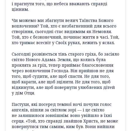
і прагнути того, що небеса вважають справді
цінним.
Чи можемо ми збагнути велич Таїнства Божого
воплочення? Той, хто є незбагненний для всього
створіння, сьогодні стає видимим як Немовля.
Той, хто є безконечний, починає життя в часі. Той,
хто тримає всесвіт у Своїх руках, лежить у яслах.
Сьогодні розвіюється тінь старого гріха, бо засіяло
світло Нового Адама. Земля, що колись була
проклята за гріх, тепер приймає благословення
через воплочення Господа. Він прийшов не для
того, щоб судити, але щоб спасти. Не для того,
щоб карати, але щоб зцілити. Не для того, щоб
відкинути, але щоб повернути улюблених дітей
у дім Отця.
Пастухи, які посеред темної ночі почули голос
ангелів, пішли за світлом зорі — і це світло
не залишилося зовнішнім: воно увійшло в їхні
серця. «Той, хто справді знайшов Христа, не може
повернутися тим самим, ким був. Вони вийшли