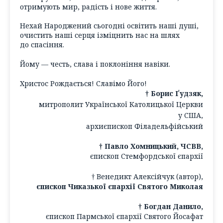
отримують мир, радість і нове життя.
Нехай Народжений сьогодні освітить наші душі,
очистить наші серця ізміцнить нас на шлях
до спасіння.
Йому — честь, слава і поклоніння навіки.
Христос Рождається! Славімо Його!
† Борис Ґудзяк,
митрополит Української Католицької Церкви
у США,
архиєпископ Філадельфійський
† Павло Хомницький, ЧСВВ,
єпископ Стемфордської єпархії
† Венедикт Алексійчук (автор),
єпископ Чиказької єпархії Святого Миколая
† Богдан Данило,
єпископ Пармської єпархії Святого Йосафат