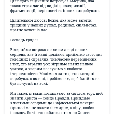
Цілющого свідчення потребує і Америка, яка
також страждає від поділів, поляризації,
фрагментації, нерівності та інших випробувань.
Цілительної любові Божої, яка може загоїти
тріщини у наших душах, родинах, спільнотах,
прагне кожен із нас.
Господь гряде!
Відкриймо широко не лише двері наших
сердець, але й наші домівки: приймімо сьогодні
голодних і спраглих, тимчасово переміщених
і тих, хто втратив усе; зігріймо нагих нашою
увагою, а хворим послужімо з любов’ю
і терпеливістю. Молімося за тих, хто сьогодні
перебуває в полоні, і робімо все, щоб їхній голос
був почутий на волі.
Ми також із вами поспішаємо за світлом зорі, щоб
знайти Христа — Сонце Правди. Прийдімо
з чистими серцями до Вифлеємської печери.
Принесімо не золото й смирну, а віру, любов
і покору. Бо ті, хто наближаються до Христа,