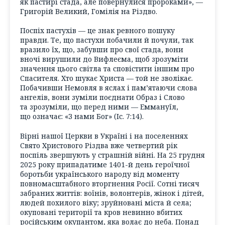
як пастирі стада, але повернулися пророками», —
Григорій Великий, Гомілія на Різдво.
Поспіх пастухів — це знак ревного пошуку
правди. Те, що пастухи побачили й почули, так
вразило їх, що, забувши про свої стада, вони
вночі вирушили до Вифлеєма, щоб зрозуміти
значення цього світла та сповістити іншим про
Спасителя. Хто шукає Христа — той не зволікає.
Побачивши Немовля в яслах і пам’ятаючи слова
ангелів, вони зуміли поєднати Образ і Слово
та зрозуміли, що перед ними — Еммануїл,
що означає: «З нами Бог» (Іс. 7:14).
Вірні нашої Церкви в Україні і на поселеннях
Свято Христового Різдва вже четвертий рік
поспіль звершують у страшній війні. На 25 грудня
2025 року припадатиме 1401-й день героїчної
боротьби українського народу від моменту
повномасштабного вторгнення Росії. Сотні тисяч
забраних життів: воїнів, волонтерів, жінок і дітей,
людей похилого віку; зруйновані міста й села;
окуповані території та кров невинно вбитих
російським окупантом, яка волає до неба. Понад