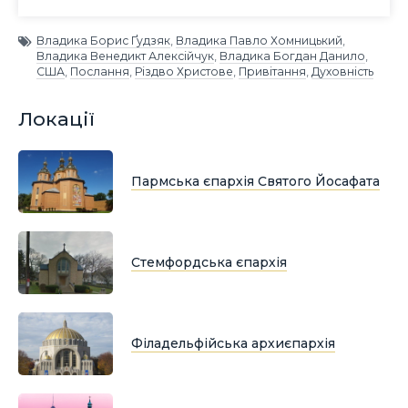
Владика Борис Ґудзяк
,
Владика Павло Хомницький
,
Владика Венедикт Алексійчук
,
Владика Богдан Данило
,
США
,
Послання
,
Різдво Христове
,
Привітання
,
Духовність
Локації
Пармська єпархія Святого Йосафата
Стемфордська єпархія
Філадельфійська архиєпархія