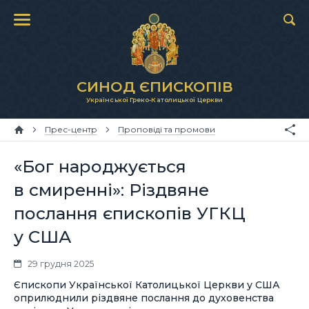
СИНОД ЄПИСКОПІВ
Української Греко-Католицької Церкви
Прес-центр
Проповіді та промови
«Бог народжується
в смиренні»: Різдвяне
послання єпископів УГКЦ
у США
29 грудня 2025
Єпископи Української Католицької Церкви у США
оприлюднили різдвяне послання до духовенства