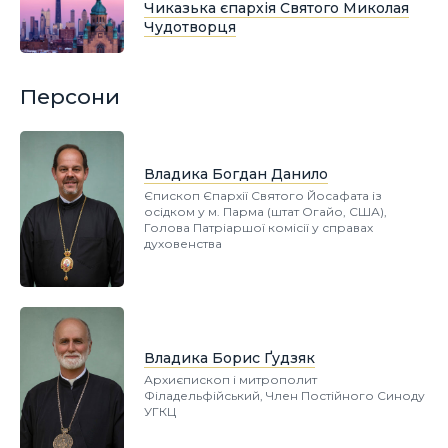
Чиказька єпархія Святого Миколая
Чудотворця
Персони
Владика Богдан Данило
Єпископ Єпархії Святого Йосафата із
осідком у м. Парма (штат Огайо, США),
Голова Патріаршої комісії у справах
духовенства
Владика Борис Ґудзяк
Архиєпископ і митрополит
Філадельфійський, Член Постійного Синоду
УГКЦ