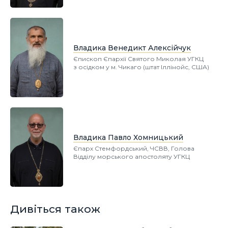
Владика Венедикт Алексійчук
Єпископ Єпархії Святого Миколая УГКЦ
з осідком у м. Чикаго (штат Іллінойс, США)
Владика Павло Хомницький
Єпарх Стемфордський, ЧСВВ, Голова
Відділу морського апостоляту УГКЦ
Дивіться також