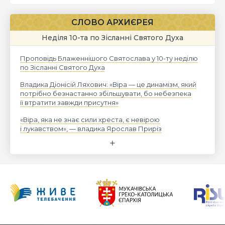
СЛОВО АРХИЄРЕЯ
Неділя 10-та по Зісланні Святого Духа
Проповідь Блаженнішого Святослава у 10-ту неділю
по Зісланні Святого Духа
Владика Діонісій Ляхович: «Віра — це динамізм, який
потрібно безнастанно збільшувати, бо небезпека
її втратити завжди присутня»
«Віра, яка не знає сили хреста, є невірою
і лукавством», — владика Ярослав Приріз