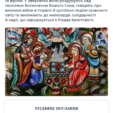
та вірних. У зверненні вони роздумують над
таїнством Воплочення Божого Сина, говорять про
виклики війни в Україні й суспільні поділи сучасного
світу та закликають до милосердя, солідарності
й надії, що народжується з Різдва Христового.
РІЗДВЯНЕ ПОСЛАННЯ