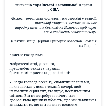
єпископів Української Католицької Церкви
у США
«Божественна сила проявляється сьогодні у великій
таємниці смирення. Всемогутній Бог
народжується як безпомічне Немовля, щоб через
Свою слабкість показати силу»
(Святий Отець Церкви Григорій Богослов. Гомілія
на Різдво)
Христос Рождається!
Доброчесні отці, диякони,
преподобні ченці та черниці,
брати-семінаристи та дорогі вірні!
У Різдві Господь всесвіту, сповитий пеленами,
покладається у ясла в темній печері, щоб
наповнити серця тих, хто вірує, нескінченним
світлом. Він не потребував нічого, але
добровільно прийняв убогість, щоб ми навчилися
зневажати те, що світ називає великим,